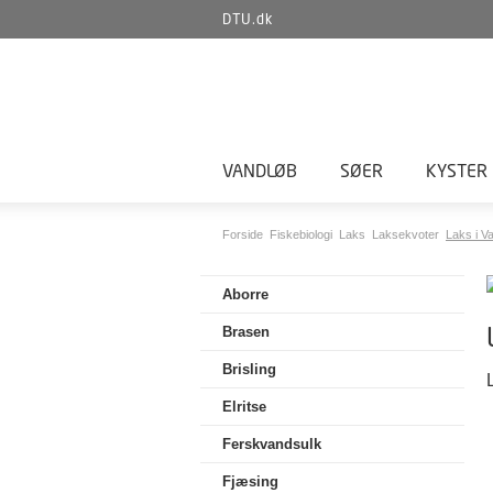
DTU.dk
VANDLØB
SØER
KYSTER
Forside
Fiskebiologi
Laks
Laksekvoter
Laks i V
Aborre
Brasen
Brisling
Elritse
Ferskvandsulk
Fjæsing