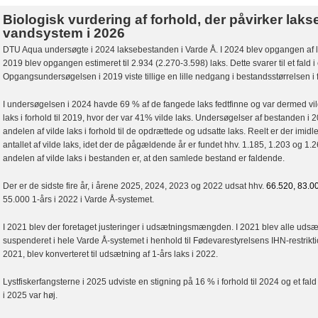
Biologisk vurdering af forhold, der påvirker laks
vandsystem i 2026
DTU Aqua undersøgte i 2024 laksebestanden i Varde Å. I 2024 blev opgangen af laks
2019 blev opgangen estimeret til 2.934 (2.270-3.598) laks. Dette svarer til et fald i
Opgangsundersøgelsen i 2019 viste tillige en lille nedgang i bestandsstørrelsen i 
I undersøgelsen i 2024 havde 69 % af de fangede laks fedtfinne og var dermed vilde
laks i forhold til 2019, hvor der var 41% vilde laks. Undersøgelser af bestanden i 
andelen af vilde laks i forhold til de opdrættede og udsatte laks. Reelt er der imidle
antallet af vilde laks, idet der de pågældende år er fundet hhv. 1.185, 1.203 og 1.
andelen af vilde laks i bestanden er, at den samlede bestand er faldende.
Der er de sidste fire år, i årene 2025, 2024, 2023 og 2022 udsat hhv.
66.520, 83.0
55.000 1-års i 2022 i Varde Å-systemet.
I 2021 blev der foretaget justeringer i udsætningsmængden. I 2021 blev alle uds
suspenderet i hele Varde Å-systemet i henhold til Fødevarestyrelsens IHN-restrikti
2021, blev konverteret til udsætning af 1-års laks i 2022.
Lystfiskerfangsterne i 2025 udviste en stigning på 16 % i forhold til 2024 og et fald
i 2025 var høj.