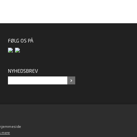
FØLG OS PÅ
NYHEDSBREV
s hjemmeside
s mere