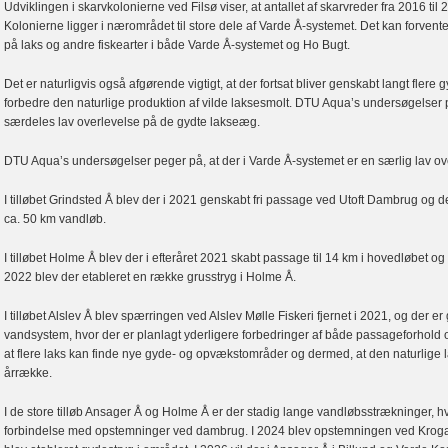
Udviklingen i skarvkolonierne ved Filsø viser, at antallet af skarvreder fra 2016 til 2
Kolonierne ligger i nærområdet til store dele af Varde Å-systemet. Det kan forvente
på laks og andre fiskearter i både Varde Å-systemet og Ho Bugt.
Det er naturligvis også afgørende vigtigt, at der fortsat bliver genskabt langt fler
forbedre den naturlige produktion af vilde laksesmolt. DTU Aqua’s undersøgelser p
særdeles lav overlevelse på de gydte lakseæg.
DTU Aqua’s undersøgelser peger på, at der i Varde Å-systemet er en særlig lav o
I tilløbet Grindsted Å blev der i 2021 genskabt fri passage ved Utoft Dambrug og d
ca. 50 km vandløb.
I tilløbet Holme Å
blev der i efteråret 2021 skabt passage til 14 km i hovedløbet og d
2022 blev der etableret en række grusstryg i Holme Å.
I tilløbet Alslev Å blev spærringen ved Alslev Mølle Fiskeri fjernet i 2021, og der
vandsystem, hvor der er planlagt yderligere forbedringer af både passageforhold o
at flere laks kan finde nye gyde- og opvækstområder og dermed, at den naturlige
årrække.
I de store tilløb Ansager Å og Holme Å er der stadig lange vandløbsstrækninger, h
forbindelse med opstemninger ved dambrug. I 2024 blev opstemningen ved Kroga