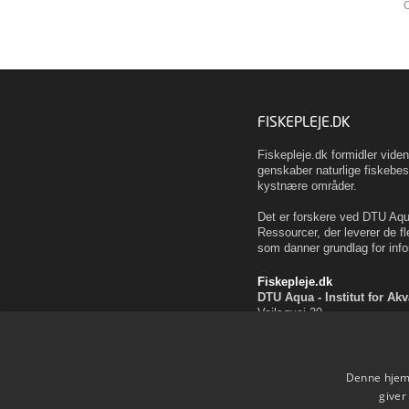
O
FISKEPLEJE.DK
Fiskepleje.dk formidler vid
genskaber naturlige fiskebes
kystnære områder.
Det er forskere ved DTU Aqua
Ressourcer, der leverer de fl
som danner grundlag for info
Fiskepleje.dk
DTU Aqua - Institut for Ak
Vejlsøvej 39
8600 Silkeborg
ffi@aqua.dtu.dk
Tlf. 35 88 33 00
Denne hjemm
Brug af personoplysninger
giver