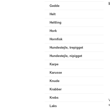
Gedde
Helt
Heltling
Hork
Hornfisk
Hundestejle, trepigget
Hundestejle, nipigget
Karpe
Karusse
Knude
Krabber
Krebs
s
Laks