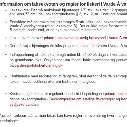
Information om laksekvoten og regler for fiskeri i Varde Å 
Laksekvote: Der må maksimalt hjemtages 125 stk. laks delt i 2 grupper:
stk. over 73 cm i de i bekendtgørelsens § 2, stk. 2, nr. 1 nævnte områ
Endvidere må der maksimalt hjemtages 5 stk. laks i de i bekendtgørelse
Varde Å vandsystem (øvrig laksevand B). Der er ikke regler for størrelse
B-område, andet end, at de skal overholde mindstemålet.
Link til oversigt over
primær laksevand og øvrig laksevand i Varde Å 
Der må højst hjemtages én laks pr. person inden for kvoten i Varde Å
Indrapportering af laks skal foregå inden kl. 24.00 på dagen, hvor lak
og genudsatte laks. Oplysninger om fangst både hjemtagne og genudsat
på
varde-sportsfiskerforening.dk
I forbindelse med registrering af fangsten, skal der for både de hjemta
laksen havde fedtfinne eller om fedtfinnen manglede.
Kvoterne og fiskeriet er reguleret i henhold til opdelingen i
primær lakse
denne bekendtgørelse -
Bekendtgørelse om særlige fiskeriregler og fre
sydjyske vandløb
.
Vær opmærksom på, at man lokalt kan have regler for hvornår og hvor mange 
trækninger.