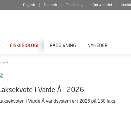
English
Deutsch
Telefonbog
Om websitet
Konta
FISKEBIOLOGI
RÅDGIVNING
NYHEDER
arde Å
Laksekvote i Varde Å i 2026
Laksekvoten i Varde Å vandsystem er i 2026 på 130 laks.