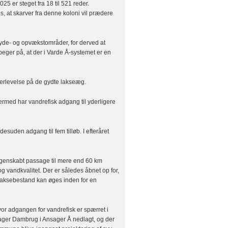
025 er steget fra 18 til 521 reder.
s, at skarver fra denne koloni vil prædere
e gyde- og opvækstområder, for derved at
eger på, at der i Varde Å-systemet er en
verlevelse på de gydte lakseæg.
ermed har vandrefisk adgang til yderligere
esuden adgang til fem tilløb. I efteråret
 er genskabt passage til mere end 60 km
g vandkvalitet. Der er således åbnet op for,
 laksebestand kan øges inden for en
vor adgangen for vandrefisk er spærret i
ger Dambrug i Ansager Å nedlagt, og der