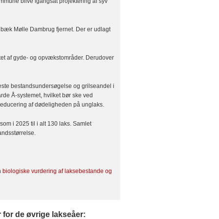
Kommune blive igangsat projektering af syv
bæk Mølle Dambrug fjernet. Der er udlagt
tet af gyde- og opvækstområder. Derudover
este bestandsundersøgelse og grilseandel i
arde Å-systemet, hvilket bør ske ved
 reducering af dødeligheden på unglaks.
m i 2025 til i alt 130 laks. Samlet
andsstørrelse.
n
biologiske vurdering af laksebestande og
for de øvrige lakseåer: