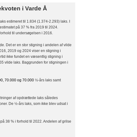
ekvoten i Varde Å
 estimeret til 1.834 (1.374-2.293) laks. I
 estimatet på 37 % fra 2019 til 2024.
forhold til undersøgelsen i 2016.
. Det er en stor stigning i andelen af vilde
2016, 2019 og 2024 viser en stigning i
rtid ikke fundet en væsentlig stigning i
265 vilde laks. Baggrunden for stigningen i
00, 70.000 og 70.000
½-års laks samt
ætninger af opdrættede laks således
oner. De ½-års laks, som ikke blev udsat i
 på 38 % i forhold til 2022. Andelen af grilse