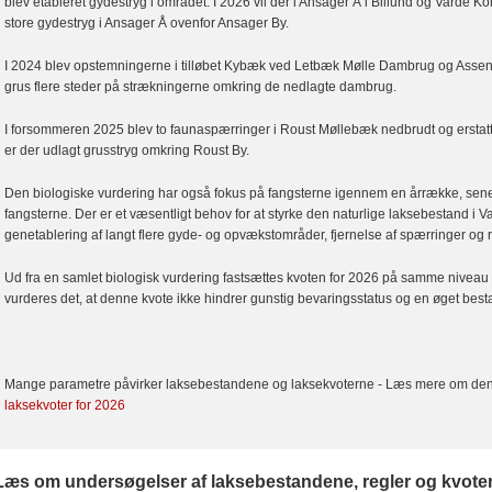
blev etableret gydestryg i området. I 2026 vil der i Ansager Å i Billund og Varde 
store gydestryg i Ansager Å ovenfor Ansager By.
I 2024 blev opstemningerne i tilløbet Kybæk ved Letbæk Mølle Dambrug og Assen
grus flere steder på strækningerne omkring de nedlagte dambrug.
I forsommeren 2025 blev to faunaspærringer i Roust Møllebæk nedbrudt og erstat
er der udlagt grusstryg omkring Roust By.
Den biologiske vurdering har også fokus på fangsterne igennem en årrække, sen
fangsterne. Der er et væsentligt behov for at styrke den naturlige laksebestand i V
genetablering af langt flere gyde- og opvækstområder, fjernelse af spærringer og
Ud fra en samlet biologisk vurdering fastsættes kvoten for 2026 på samme niveau so
vurderes det, at denne kvote ikke hindrer gunstig bevaringsstatus og en øget best
Mange parametre påvirker laksebestandene og laksekvoterne - Læs mere om de
laksekvoter for 2026
Læs om undersøgelser af laksebestandene, regler og kvoter 