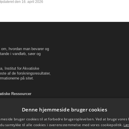
pdateret den 16. april 2026
en om, hvordan man bevarer og
tande i vandløb, søer og
, Institut for Akvatiske
este af de forskningsresultater,
rmationerne på sitet.
vatiske Ressourcer
Denne hjemmeside bruger cookies
eside bruger cookies til at forbedre brugeroplevelsen. Ved at bruge vore
 du samtykke til alle cookies i overensstemmelse med vores cookiepolitik.
Læ