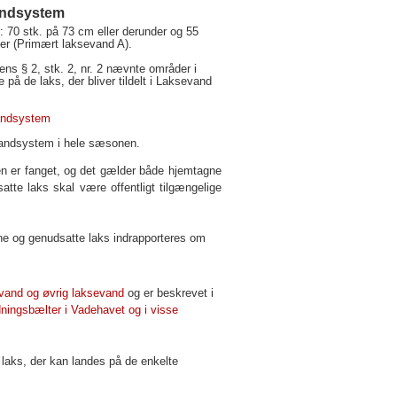
vandsystem
 70 stk. på 73 cm eller derunder og 55
der (Primært laksevand A).
ns § 2, stk. 2, nr. 2 nævnte områder i
 på de laks, der bliver tildelt i Laksevand
vandsystem
 vandsystem i hele sæsonen.
sen er fanget, og det gælder både hjemtagne
te laks skal være offentligt tilgængelige
gne og genudsatte laks indrapporteres om
vand og øvrig laksevand
og er beskrevet i
dningsbælter i Vadehavet og i visse
laks, der kan landes på de enkelte