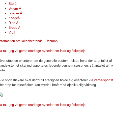
Storå
Skjern Å
Sneum Å
Kongeå
Ribe Å
Brede Å
Vidå
Information om laksebestande i Danmark
a tak, jeg vil gerne modtage nyheder om laks og fiskepleje
venstående orienterer om de generelle bestemmelser, herunder at antallet af 
andsystemet skal indrapporteres løbende gennem sæsonen, så antallet af hjem
ntal.
lle sportsfiskere skal derfor til stadighed holde sig orienteret via
varde-sports
det stop for laksefiskeri kan træde i kraft med øjeblikkelig virkning.
a tak, jeg vil gerne modtage nyheder om laks og fiskepleje