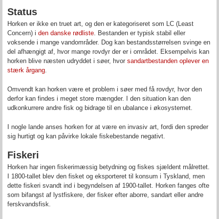
Status
Horken er ikke en truet art, og den er kategoriseret som LC (Least
Concern) i
den danske rødliste
. Bestanden er typisk stabil eller
voksende i mange vandområder. Dog kan bestandsstørrelsen svinge en
del afhængigt af, hvor mange rovdyr der er i området. Eksempelvis kan
horken blive næsten udryddet i søer, hvor
sandartbestanden oplever en
stærk årgang
.
Omvendt kan horken være et problem i søer med få rovdyr, hvor den
derfor kan findes i meget store mængder. I den situation kan den
udkonkurrere andre fisk og bidrage til en ubalance i økosystemet.
I nogle lande anses horken for at være en invasiv art, fordi den spreder
sig hurtigt og kan påvirke lokale fiskebestande negativt.
Fiskeri
Horken har ingen fiskerimæssig betydning og fiskes sjældent målrettet.
I 1800-tallet blev den fisket og eksporteret til konsum i Tyskland, men
dette fiskeri svandt ind i begyndelsen af 1900-tallet. Horken fanges ofte
som bifangst af lystfiskere, der fisker efter aborre, sandart eller andre
ferskvandsfisk.