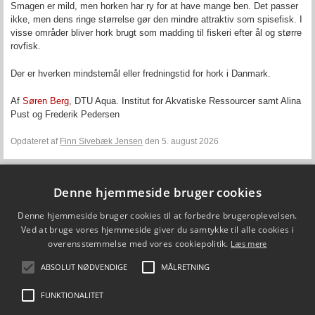
Smagen er mild, men horken har ry for at have mange ben. Det passer
ikke, men dens ringe størrelse gør den mindre attraktiv som spisefisk. I
visse områder bliver hork brugt som madding til fiskeri efter ål og større
rovfisk.
Der er hverken mindstemål eller fredningstid for hork i Danmark.
Af
Søren Berg
, DTU Aqua. Institut for Akvatiske Ressourcer samt Alina
Pust og Frederik Pedersen
Opdateret af
Finn Sivebæk Jensen
den 5. august 2026
Denne hjemmeside bruger cookies
Fiskepleje.dk
Denne hjemmeside bruger cookies til at forbedre brugeroplevelsen.
DTU Aqua - Institut for Akvatiske Ressourcer
Vejlsøvej 39
Ved at bruge vores hjemmeside giver du samtykke til alle cookies i
8600 Silkeborg
overensstemmelse med vores cookiepolitik.
Læs mere
ffi@aqua.dtu.dk
Tlf. 35 88 33 00
ABSOLUT NØDVENDIGE
MÅLRETNING
Brug af personoplysninger
FUNKTIONALITET