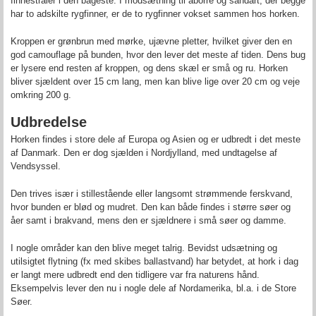
finnestråler i den bageste. I modsætning til aborre og sandart, der begge
har to adskilte rygfinner, er de to rygfinner vokset sammen hos horken.
Kroppen er grønbrun med mørke, ujævne pletter, hvilket giver den en
god camouflage på bunden, hvor den lever det meste af tiden. Dens bug
er lysere end resten af kroppen, og dens skæl er små og ru. Horken
bliver sjældent over 15 cm lang, men kan blive lige over 20 cm og veje
omkring 200 g.
Udbredelse
Horken findes i store dele af Europa og Asien og er udbredt i det meste
af Danmark. Den er dog sjælden i Nordjylland, med undtagelse af
Vendsyssel.
Den trives især i stillestående eller langsomt strømmende ferskvand,
hvor bunden er blød og mudret. Den kan både findes i større søer og
åer samt i brakvand, mens den er sjældnere i små søer og damme.
I nogle områder kan den blive meget talrig. Bevidst udsætning og
utilsigtet flytning (fx med skibes ballastvand) har betydet, at hork i dag
er langt mere udbredt end den tidligere var fra naturens hånd.
Eksempelvis lever den nu i nogle dele af Nordamerika, bl.a. i de Store
Søer.