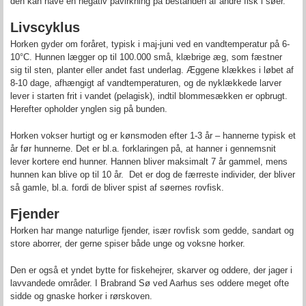
den kan have en negativ påvirkning på bestanden af andre fisk i søer.
Livscyklus
Horken gyder om foråret, typisk i maj-juni ved en vandtemperatur på 6-
10°C. Hunnen lægger op til 100.000 små, klæbrige æg, som fæstner
sig til sten, planter eller andet fast underlag. Æggene klækkes i løbet af
8-10 dage, afhængigt af vandtemperaturen, og de nyklækkede larver
lever i starten frit i vandet (pelagisk), indtil blommesækken er opbrugt.
Herefter opholder ynglen sig på bunden.
Horken vokser hurtigt og er kønsmoden efter 1-3 år – hannerne typisk et
år før hunnerne. Det er bl.a. forklaringen på, at hanner i gennemsnit
lever kortere end hunner. Hannen bliver maksimalt 7 år gammel, mens
hunnen kan blive op til 10 år. Det er dog de færreste individer, der bliver
så gamle, bl.a. fordi de bliver spist af søernes rovfisk.
Fjender
Horken har mange naturlige fjender, især rovfisk som gedde, sandart og
store aborrer, der gerne spiser både unge og voksne horker.
Den er også et yndet bytte for fiskehejrer, skarver og oddere, der jager i
lavvandede områder. I Brabrand Sø ved Aarhus ses oddere meget ofte
sidde og gnaske horker i rørskoven.