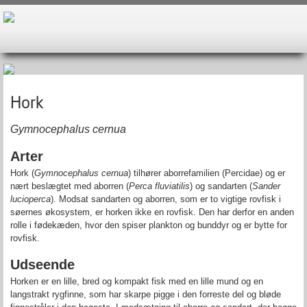
Hork
Gymnocephalus cernua
Arter
Hork (
Gymnocephalus cernua
) tilhører aborrefamilien (Percidae) og er
nært beslægtet med aborren (
Perca fluviatilis
) og sandarten (
Sander
lucioperca
). Modsat sandarten og aborren, som er to vigtige rovfisk i
søernes økosystem, er horken ikke en rovfisk. Den har derfor en anden
rolle i fødekæden, hvor den spiser plankton og bunddyr og er bytte for
rovfisk.
Udseende
Horken er en lille, bred og kompakt fisk med en lille mund og en
langstrakt rygfinne, som har skarpe pigge i den forreste del og bløde