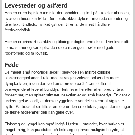
Levesteder og adfærd
Horken er en typisk bundfisk, der opholder sig tæt på sø- eller åbunden,
hvor den finder sin føde. Den foretrækker dybere, mudrede områder og
tåler lavt iltindhold, hvilket gør den til en af de mest hårdføre
ferskvandsfisk.
Horken er primært nataktiv og tilbringer dagtimerne skjult. Den lever ofte
i små stimer og kan optræde i store mængder i søer med gode
fødeforhold og få rovfisk.
Føde
De meget små horkyngel æder i begyndelsen mikroskopiske
planktonorganismer. I takt med at ynglen vokser, spiser den mere
dyreplankton, inden den ved en størrelse på 3-4 cm skifter til
overvejende at leve af bunddyr. Hork lever herefter af en bred vifte af
fødeemner, men spiser primært insektlarver og små krebsdyr. En dansk
undersøgelse fandt, at dansemyggelarver var det suverænt vigtigste
bytte. På trods af sin lille størrelse er den en effektiv jæger, der indtager
de fleste fødeemner den kan gabe over.
Fiskeæg og -yngel kan også indgå i føden. I områder, hvor horken er
meget talrig, kan prædation på fiskeæg og larver muligvis betyde, at