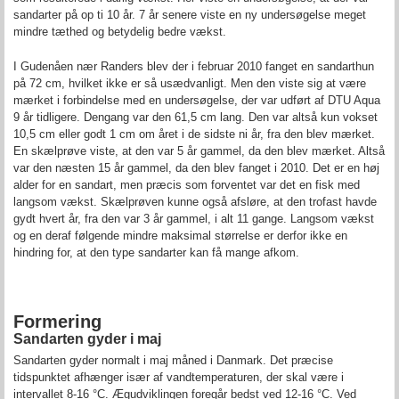
sandarter på op ti 10 år. 7 år senere viste en ny undersøgelse meget
mindre tæthed og betydelig bedre vækst.
I Gudenåen nær Randers blev der i februar 2010 fanget en sandarthun
på 72 cm, hvilket ikke er så usædvanligt. Men den viste sig at være
mærket i forbindelse med en undersøgelse, der var udført af DTU Aqua
9 år tidligere. Dengang var den 61,5 cm lang. Den var altså kun vokset
10,5 cm eller godt 1 cm om året i de sidste ni år, fra den blev mærket.
En skælprøve viste, at den var 5 år gammel, da den blev mærket. Altså
var den næsten 15 år gammel, da den blev fanget i 2010. Det er en høj
alder for en sandart, men præcis som forventet var det en fisk med
langsom vækst. Skælprøven kunne også afsløre, at den trofast havde
gydt hvert år, fra den var 3 år gammel, i alt 11 gange. Langsom vækst
og en deraf følgende mindre maksimal størrelse er derfor ikke en
hindring for, at den type sandarter kan få mange afkom.
Formering
Sandarten gyder i maj
Sandarten gyder normalt i maj måned i Danmark. Det præcise
tidspunktet afhænger især af vandtemperaturen, der skal være i
intervallet 8-16 °C. Ægudviklingen foregår bedst ved 12-16 °C. Ved