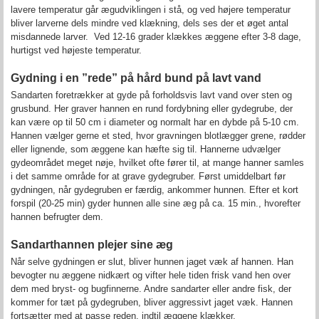
lavere temperatur går ægudviklingen i stå, og ved højere temperatur
bliver larverne dels mindre ved klækning, dels ses der et øget antal
misdannede larver. Ved 12-16 grader klækkes æggene efter 3-8 dage,
hurtigst ved højeste temperatur.
Gydning i en ”rede” på hård bund på lavt vand
Sandarten foretrækker at gyde på forholdsvis lavt vand over sten og
grusbund. Her graver hannen en rund fordybning eller gydegrube, der
kan være op til 50 cm i diameter og normalt har en dybde på 5-10 cm.
Hannen vælger gerne et sted, hvor gravningen blotlægger grene, rødder
eller lignende, som æggene kan hæfte sig til. Hannerne udvælger
gydeområdet meget nøje, hvilket ofte fører til, at mange hanner samles
i det samme område for at grave gydegruber. Først umiddelbart før
gydningen, når gydegruben er færdig, ankommer hunnen. Efter et kort
forspil (20-25 min) gyder hunnen alle sine æg på ca. 15 min., hvorefter
hannen befrugter dem.
Sandarthannen plejer sine æg
Når selve gydningen er slut, bliver hunnen jaget væk af hannen. Han
bevogter nu æggene nidkært og vifter hele tiden frisk vand hen over
dem med bryst- og bugfinnerne. Andre sandarter eller andre fisk, der
kommer for tæt på gydegruben, bliver aggressivt jaget væk. Hannen
fortsætter med at passe reden, indtil æggene klækker.