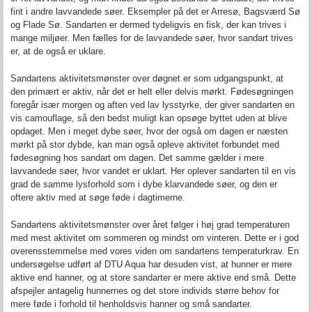
fint i andre lavvandede søer. Eksempler på det er Arresø, Bagsværd Sø
og Flade Sø. Sandarten er dermed tydeligvis en fisk, der kan trives i
mange miljøer. Men fælles for de lavvandede søer, hvor sandart trives
er, at de også er uklare.
Sandartens aktivitetsmønster over døgnet er som udgangspunkt, at
den primært er aktiv, når det er helt eller delvis mørkt. Fødesøgningen
foregår især morgen og aften ved lav lysstyrke, der giver sandarten en
vis camouflage, så den bedst muligt kan opsøge byttet uden at blive
opdaget. Men i meget dybe søer, hvor der også om dagen er næsten
mørkt på stor dybde, kan man også opleve aktivitet forbundet med
fødesøgning hos sandart om dagen. Det samme gælder i mere
lavvandede søer, hvor vandet er uklart. Her oplever sandarten til en vis
grad de samme lysforhold som i dybe klarvandede søer, og den er
oftere aktiv med at søge føde i dagtimerne.
Sandartens aktivitetsmønster over året følger i høj grad temperaturen
med mest aktivitet om sommeren og mindst om vinteren. Dette er i god
overensstemmelse med vores viden om sandartens temperaturkrav. En
undersøgelse udført af DTU Aqua har desuden vist, at hunner er mere
aktive end hanner, og at store sandarter er mere aktive end små. Dette
afspejler antagelig hunnernes og det store individs større behov for
mere føde i forhold til henholdsvis hanner og små sandarter.