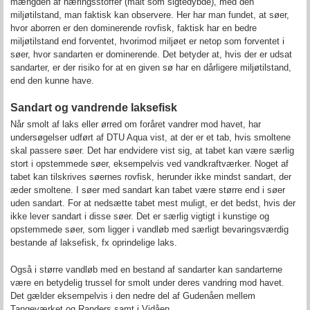
mængden af næringsstoffer (målt som sigtedybde), med den
miljøtilstand, man faktisk kan observere. Her har man fundet, at søer,
hvor aborren er den dominerende rovfisk, faktisk har en bedre
miljøtilstand end forventet, hvorimod miljøet er netop som forventet i
søer, hvor sandarten er dominerende. Det betyder at, hvis der er udsat
sandarter, er der risiko for at en given sø har en dårligere miljøtilstand,
end den kunne have.
Sandart og vandrende laksefisk
Når smolt af laks eller ørred om foråret vandrer mod havet, har
undersøgelser udført af DTU Aqua vist, at der er et tab, hvis smoltene
skal passere søer. Det har endvidere vist sig, at tabet kan være særlig
stort i opstemmede søer, eksempelvis ved vandkraftværker. Noget af
tabet kan tilskrives søernes rovfisk, herunder ikke mindst sandart, der
æder smoltene. I søer med sandart kan tabet være større end i søer
uden sandart. For at nedsætte tabet mest muligt, er det bedst, hvis der
ikke lever sandart i disse søer. Det er særlig vigtigt i kunstige og
opstemmede søer, som ligger i vandløb med særligt bevaringsværdig
bestande af laksefisk, fx oprindelige laks.
Også i større vandløb med en bestand af sandarter kan sandarterne
være en betydelig trussel for smolt under deres vandring mod havet.
Det gælder eksempelvis i den nedre del af Gudenåen mellem
Tangeværket og Randers samt i Vidåen.