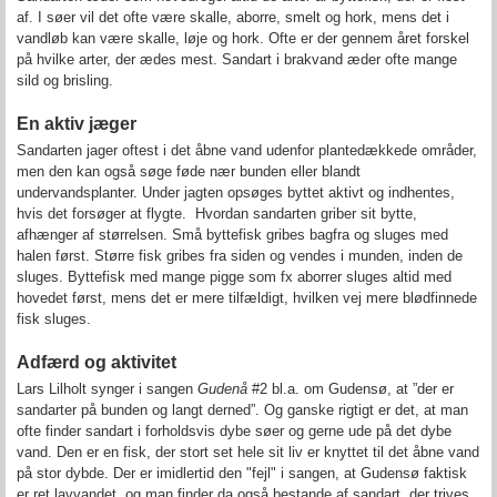
af. I søer vil det ofte være skalle, aborre, smelt og hork, mens det i
vandløb kan være skalle, løje og hork. Ofte er der gennem året forskel
på hvilke arter, der ædes mest. Sandart i brakvand æder ofte mange
sild og brisling.
En aktiv jæger
Sandarten jager oftest i det åbne vand udenfor plantedækkede områder,
men den kan også søge føde nær bunden eller blandt
undervandsplanter. Under jagten opsøges byttet aktivt og indhentes,
hvis det forsøger at flygte. Hvordan sandarten griber sit bytte,
afhænger af størrelsen. Små byttefisk gribes bagfra og sluges med
halen først. Større fisk gribes fra siden og vendes i munden, inden de
sluges. Byttefisk med mange pigge som fx aborrer sluges altid med
hovedet først, mens det er mere tilfældigt, hvilken vej mere blødfinnede
fisk sluges.
Adfærd og aktivitet
Lars Lilholt synger i sangen
Gudenå
#2 bl.a. om Gudensø, at ”der er
sandarter på bunden og langt derned”. Og ganske rigtigt er det, at man
ofte finder sandart i forholdsvis dybe søer og gerne ude på det dybe
vand. Den er en fisk, der stort set hele sit liv er knyttet til det åbne vand
på stor dybde. Der er imidlertid den "fejl" i sangen, at Gudensø faktisk
er ret lavvandet, og man finder da også bestande af sandart, der trives