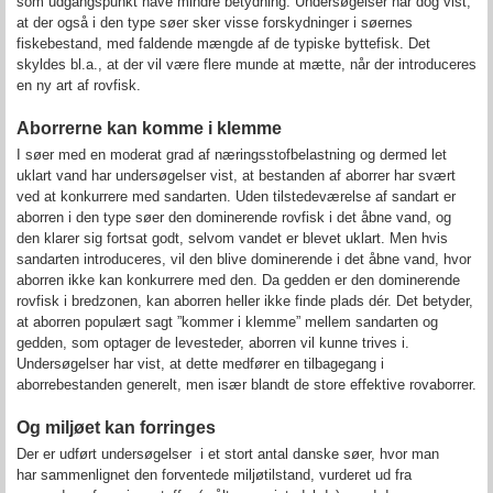
som udgangspunkt have mindre betydning. Undersøgelser har dog vist,
at der også i den type søer sker visse forskydninger i søernes
fiskebestand, med faldende mængde af de typiske byttefisk. Det
skyldes bl.a., at der vil være flere munde at mætte, når der introduceres
en ny art af rovfisk.
Aborrerne kan komme i klemme
I søer med en moderat grad af næringsstofbelastning og dermed let
uklart vand har undersøgelser vist, at bestanden af aborrer har svært
ved at konkurrere med sandarten. Uden tilstedeværelse af sandart er
aborren i den type søer den dominerende rovfisk i det åbne vand, og
den klarer sig fortsat godt, selvom vandet er blevet uklart. Men hvis
sandarten introduceres, vil den blive dominerende i det åbne vand, hvor
aborren ikke kan konkurrere med den. Da gedden er den dominerende
rovfisk i bredzonen, kan aborren heller ikke finde plads dér. Det betyder,
at aborren populært sagt ”kommer i klemme” mellem sandarten og
gedden, som optager de levesteder, aborren vil kunne trives i.
Undersøgelser har vist, at dette medfører en tilbagegang i
aborrebestanden generelt, men især blandt de store effektive rovaborrer.
Og miljøet kan forringes
Der er udført undersøgelser i et stort antal danske søer, hvor man
har sammenlignet den forventede miljøtilstand, vurderet ud fra