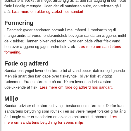
Sandartens vækst er meget afhængig af, at den har adgang til den rette
føde i rigelig mængde. Uden det vil sandarten sulte, og væksten gå i
stå.
Læs mere om alder og vækst hos sandart.
Formering
I Danmark gyder sandarten normalt i maj måned. I modsætning til
mange andre af vores ferskvandsfisk bevogter sandarten æggene, indtil
de klækker. Hannen bliver ved reden, hvor den både vifter frisk vand
hen over æggene og jager andre fisk væk.
Læs mere om sandartens
formering.
Føde og adfærd
Sandartens yngel lever den første tid af vandlopper, dafnier og lignende.
Men så snart den kan gabe over fiskeyngel, bliver fisk et vigtigt
fødeemne. Fra en størrelse på ca. 10 cm lever sandart næsten
udelukkende af fisk.
Læs mere om føde og adfærd hos sandart.
Miljø
Sandart udviser ofte store udsving i bestandenes størrelse. Derfor kan
sandartens betydning som rovfisk i en sø være meget forskellig fra år til
år. I nogle søer er sandarten en alvorlig konkurrent til aborren.
Læs
mere om sandartens betydning for søens miljø.