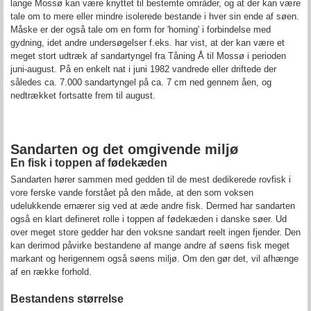
lange Mossø kan være knyttet til bestemte områder, og at der kan være
tale om to mere eller mindre isolerede bestande i hver sin ende af søen.
Måske er der også tale om en form for 'homing' i forbindelse med
gydning, idet andre undersøgelser f.eks. har vist, at der kan være et
meget stort udtræk af sandartyngel fra Tåning Å til Mossø i perioden
juni-august. På en enkelt nat i juni 1982 vandrede eller driftede der
således ca. 7.000 sandartyngel på ca. 7 cm ned gennem åen, og
nedtrækket fortsatte frem til august.
Sandarten og det omgivende miljø
En fisk i toppen af fødekæden
Sandarten hører sammen med gedden til de mest dedikerede rovfisk i
vore ferske vande forstået på den måde, at den som voksen
udelukkende ernærer sig ved at æde andre fisk. Dermed har sandarten
også en klart defineret rolle i toppen af fødekæden i danske søer. Ud
over meget store gedder har den voksne sandart reelt ingen fjender. Den
kan derimod påvirke bestandene af mange andre af søens fisk meget
markant og herigennem også søens miljø. Om den gør det, vil afhænge
af en række forhold.
Bestandens størrelse