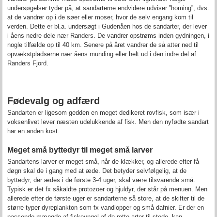
undersøgelser tyder på, at sandarterne endvidere udviser ”homing”, dvs.
at de vandrer op i de søer eller moser, hvor de selv engang kom til
verden. Dette er bl.a. undersøgt i Gudenåen hos de sandarter, der lever
i åens nedre dele nær Randers. De vandrer opstrøms inden gydningen, i
nogle tilfælde op til 40 km. Senere på året vandrer de så atter ned til
opvækstpladserne nær åens munding eller helt ud i den indre del af
Randers Fjord.
Fødevalg og adfærd
Sandarten er ligesom gedden en meget dedikeret rovfisk, som især i
voksenlivet lever næsten udelukkende af fisk. Men den nyfødte sandart
har en anden kost.
Meget små byttedyr til meget små larver
Sandartens larver er meget små, når de klækker, og allerede efter få
døgn skal de i gang med at æde. Det betyder selvfølgelig, at de
byttedyr, der ædes i de første 3-4 uger, skal være tilsvarende små.
Typisk er det fx såkaldte protozoer og hjuldyr, der står på menuen. Men
allerede efter de første uger er sandarterne så store, at de skifter til de
større typer dyreplankton som fx vandlopper og små dafnier. Er der en
passende mængde af fiskeyngel af de rette arter til stede, kan