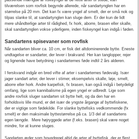
tilværelsen som rovfisk begynde allerede, når sandartynglen har en
størrelse på 20 mm. Det kan fx være yngel af smelt, der er små nok og
tilpas slanke til, at sandartynglen kan sluge dem. Er der kun de lidt
mere uhåndterlige arter til rådighed, fx hork, aborre, brasen eller skalle,
skal sandartynglen vokse yderligere, inden fiskeyngel kan indgå i føden.
Sandartens spisevaner som rovfisk
Når sandarten bliver ca. 10 cm, er fisk det altdominerende bytte. Eneste
undtagelse er sandarter, der lever i brakvand. Her kan tanglopper, rejer
og lignende have betydning i sandarternes føde indtil 2 års alderen.
I ferskvand indgår en bred vifte af arter i sandarternes fødevalg. Især
jager sandart arter, der lever i stimer, eksempelvis skalle, løje, smelt,
aborre eller hork. Andre karpefisk, fx brasen, kan også indgå i betydeligt
omfang, lige som kannibalisme på egen yngel er udbredt. Lige som
andre rovfisk sluger sandarten sit bytte helt, og da den har en
forholdsvis lille mund, er det især de yngste årgange af byttefiskene,
der er vigtige som fødekilde. For slanke byttefisks vedkommende (fx
smelt) er den maksimale byttestørrelse på ca. 1/3 del af sandartens
egen længde. Mere højryggede arter (f.eks. brasen) skal være noget
mindre, for at kunne sluges.
Sandarten æder som hovedregel altid de arter af byttefisk, der er flest