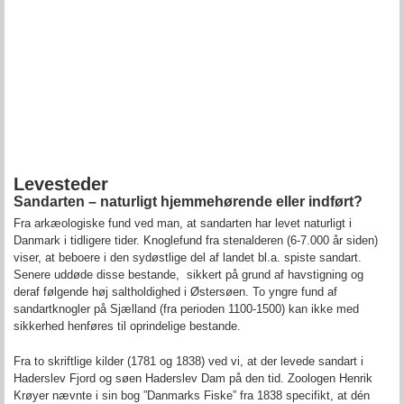
Levesteder
Sandarten – naturligt hjemmehørende eller indført?
Fra arkæologiske fund ved man, at sandarten har levet naturligt i
Danmark i tidligere tider. Knoglefund fra stenalderen (6-7.000 år siden)
viser, at beboere i den sydøstlige del af landet bl.a. spiste sandart.
Senere uddøde disse bestande, sikkert på grund af havstigning og
deraf følgende høj saltholdighed i Østersøen. To yngre fund af
sandartknogler på Sjælland (fra perioden 1100-1500) kan ikke med
sikkerhed henføres til oprindelige bestande.
Fra to skriftlige kilder (1781 og 1838) ved vi, at der levede sandart i
Haderslev Fjord og søen Haderslev Dam på den tid. Zoologen Henrik
Krøyer nævnte i sin bog ”Danmarks Fiske” fra 1838 specifikt, at dén