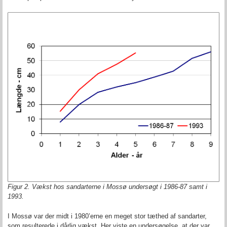
Figur 2. Vækst hos sandarterne i Mossø undersøgt i 1986-87 samt i
1993.
I Mossø var der midt i 1980’erne en meget stor tæthed af sandarter,
som resulterede i dårlig vækst. Her viste en undersøgelse, at der var