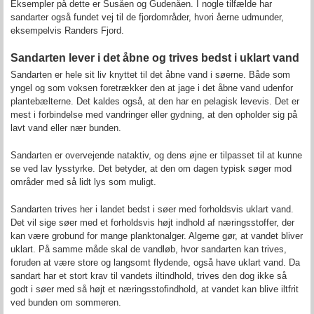
Eksempler på dette er Susåen og Gudenåen. I nogle tilfælde har
sandarter også fundet vej til de fjordområder, hvori åerne udmunder,
eksempelvis Randers Fjord.
Sandarten lever i det åbne og trives bedst i uklart vand
Sandarten er hele sit liv knyttet til det åbne vand i søerne. Både som
yngel og som voksen foretrækker den at jage i det åbne vand udenfor
plantebælterne. Det kaldes også, at den har en pelagisk levevis. Det er
mest i forbindelse med vandringer eller gydning, at den opholder sig på
lavt vand eller nær bunden.
Sandarten er overvejende nataktiv, og dens øjne er tilpasset til at kunne
se ved lav lysstyrke. Det betyder, at den om dagen typisk søger mod
områder med så lidt lys som muligt.
Sandarten trives her i landet bedst i søer med forholdsvis uklart vand.
Det vil sige søer med et forholdsvis højt indhold af næringsstoffer, der
kan være grobund for mange planktonalger. Algerne gør, at vandet bliver
uklart. På samme måde skal de vandløb, hvor sandarten kan trives,
foruden at være store og langsomt flydende, også have uklart vand. Da
sandart har et stort krav til vandets iltindhold, trives den dog ikke så
godt i søer med så højt et næringsstofindhold, at vandet kan blive iltfrit
ved bunden om sommeren.