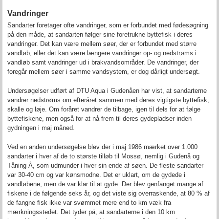
Vandringer
Sandarter foretager ofte vandringer, som er forbundet med fødesøgning
på den måde, at sandarten følger sine foretrukne byttefisk i deres
vandringer. Det kan være mellem søer, der er forbundet med større
vandløb, eller det kan være længere vandringer op- og nedstrøms i
vandløb samt vandringer ud i brakvandsområder. De vandringer, der
foregår mellem søer i samme vandsystem, er dog dårligt undersøgt.
Undersøgelser udført af DTU Aqua i Gudenåen har vist, at sandarterne
vandrer nedstrøms om efteråret sammen med deres vigtigste byttefisk,
skalle og løje. Om foråret vandrer de tilbage, igen til dels for at følge
byttefiskene, men også for at nå frem til deres gydepladser inden
gydningen i maj måned.
Ved en anden undersøgelse blev der i maj 1986 mærket over 1.000
sandarter i hver af de to største tilløb til Mossø, nemlig i Gudenå og
Tåning Å, som udmunder i hver sin ende af søen. De fleste sandarter
var 30-40 cm og var kønsmodne. Det er uklart, om de gydede i
vandløbene, men de var klar til at gyde. Der blev genfanget mange af
fiskene i de følgende seks år, og det viste sig overraskende, at 80 % af
de fangne fisk ikke var svømmet mere end to km væk fra
mærkningsstedet. Det tyder på, at sandarterne i den 10 km