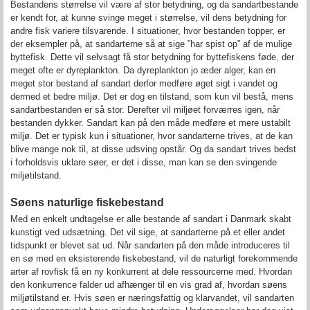
Bestandens størrelse vil være af stor betydning, og da sandartbestande
er kendt for, at kunne svinge meget i størrelse, vil dens betydning for
andre fisk variere tilsvarende. I situationer, hvor bestanden topper, er
der eksempler på, at sandarterne så at sige ”har spist op” af de mulige
byttefisk. Dette vil selvsagt få stor betydning for byttefiskens føde, der
meget ofte er dyreplankton. Da dyreplankton jo æder alger, kan en
meget stor bestand af sandart derfor medføre øget sigt i vandet og
dermed et bedre miljø. Det er dog en tilstand, som kun vil bestå, mens
sandartbestanden er så stor. Derefter vil miljøet forværres igen, når
bestanden dykker. Sandart kan på den måde medføre et mere ustabilt
miljø. Det er typisk kun i situationer, hvor sandarterne trives, at de kan
blive mange nok til, at disse udsving opstår. Og da sandart trives bedst
i forholdsvis uklare søer, er det i disse, man kan se den svingende
miljøtilstand.
Søens naturlige fiskebestand
Med en enkelt undtagelse er alle bestande af sandart i Danmark skabt
kunstigt ved udsætning. Det vil sige, at sandarterne på et eller andet
tidspunkt er blevet sat ud. Når sandarten på den måde introduceres til
en sø med en eksisterende fiskebestand, vil de naturligt forekommende
arter af rovfisk få en ny konkurrent at dele ressourcerne med. Hvordan
den konkurrence falder ud afhænger til en vis grad af, hvordan søens
miljøtilstand er. Hvis søen er næringsfattig og klarvandet, vil sandarten