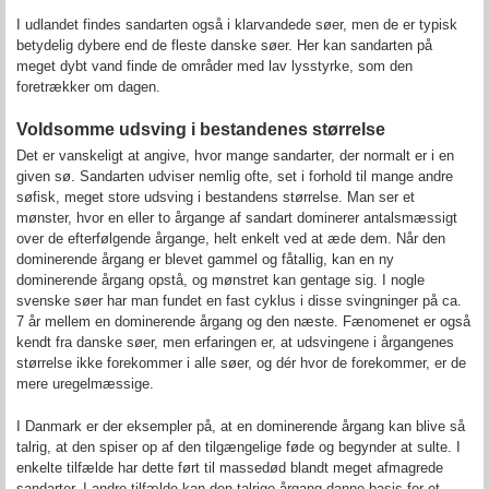
I udlandet findes sandarten også i klarvandede søer, men de er typisk
betydelig dybere end de fleste danske søer. Her kan sandarten på
meget dybt vand finde de områder med lav lysstyrke, som den
foretrækker om dagen.
Voldsomme udsving i bestandenes størrelse
Det er vanskeligt at angive, hvor mange sandarter, der normalt er i en
given sø. Sandarten udviser nemlig ofte, set i forhold til mange andre
søfisk, meget store udsving i bestandens størrelse. Man ser et
mønster, hvor en eller to årgange af sandart dominerer antalsmæssigt
over de efterfølgende årgange, helt enkelt ved at æde dem. Når den
dominerende årgang er blevet gammel og fåtallig, kan en ny
dominerende årgang opstå, og mønstret kan gentage sig. I nogle
svenske søer har man fundet en fast cyklus i disse svingninger på ca.
7 år mellem en dominerende årgang og den næste. Fænomenet er også
kendt fra danske søer, men erfaringen er, at udsvingene i årgangenes
størrelse ikke forekommer i alle søer, og dér hvor de forekommer, er de
mere uregelmæssige.
I Danmark er der eksempler på, at en dominerende årgang kan blive så
talrig, at den spiser op af den tilgængelige føde og begynder at sulte. I
enkelte tilfælde har dette ført til massedød blandt meget afmagrede
sandarter. I andre tilfælde kan den talrige årgang danne basis for et