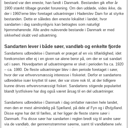
bestand var den eneste, han fandt i Danmark. Bestanden gik efter år
1900 stærkt tilbage grundet forurening. Om den uddøde, vides ikke, da
der i 1960’erne blev foretaget udsætninger i Haderslev Dam for at styrke
bestanden. Dette er således den eneste lokalitet i landet, hvor
sandarten i dag sandsynligvis kan betragtes som naturligt
hjemmehørende. Alle andre nulevende bestande i Danmark er med
sikkerhed skabt ved udsætning.
Sandarten lever i både søer, vandløb og enkelte fjorde
Sandartens udbredelse i Danmark er præget af en vis tilfældighed, idet
forekomsten eller ej i en given sø alene beror på, om der er sat sandart
ud i søen. Hovedparten af udsætningerne er sket i perioden fra ca. 1920
– ca. 1980. De fleste udsætninger blev i den periode foretaget i søer,
hvor der var erhvervsmæssig interesse i fiskeriet. Derfor er sandartens
udbredelse især knyttet til søer, der var store nok til, at der tidligere
kunne drives erhvervsmæssigt fiskeri. Sandartens stigende popularitet
blandt lystfiskere har dog også været årsag til en del udsætninger.
Sandartens udbredelse i Danmark i dag omfatter næsten hele landet,
men den er mest almindelig på Sjælland, på dele af Fyn og i Østjylland.
Disse egne har det til fælles, at her ligger de fleste større søer i
Danmark. Fra disse søer har sandarten i reglen bredt sig til andre søer
via de vandløb, der gennemstrømmer søerne, samt til vandløbene selv.