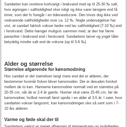
Sandarten kan overleve kortvarigt i brakvand med op til 25-30 ‰ salt,
hvis øgningen i saltholdighed sker roligt og ikke varer længere end få
timer, som det fx foregår i en tidevandszone. Den trives dog ikke ved
vedvarende saltholdigheder over ca. 12 ‰. Nogle undersøgelser har
vist, at sandart faktisk vokser bedre ved lav saltholdighed (7-10 ‰) end
i ferskvand. Dette hænger muligvis sammen med, at den har færre
parasitter i brakvand end i ferskvand. Sandartens larver og yngel tåler
betydelig mindre salt end de voksne (op til 5-6 ‰).
Alder og størrelse
Størrelse afgørende for kønsmodning
Hos sandart er det størrelsen langt mere end det er alderen, der
bestemmer hvornår fisken bliver kønsmoden. Der er desuden forskel
mellem de to køn. Hannerne kønsmodner normalt ved en størrelse på
20-35 cm, når de er 2-4 år gamle. Hunner skal være 25-45 cm, før de
kønsmodner, hvilket normalt først opnås i en alder af 3-5 år. I søer, hvor
sandarten vokser langsomt, kan kønsmodningen ske så sent som i 7-
10 års alderen.
Varme og føde skal der til
Sandartens vækst er meget afhængig af temperaturen og muligheden