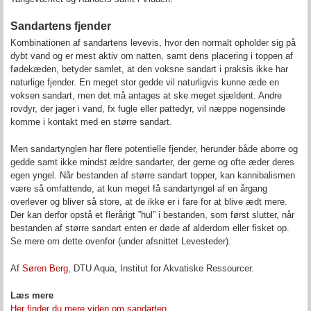
Sandartens fjender
Kombinationen af sandartens levevis, hvor den normalt opholder sig på
dybt vand og er mest aktiv om natten, samt dens placering i toppen af
fødekæden, betyder samlet, at den voksne sandart i praksis ikke har
naturlige fjender. En meget stor gedde vil naturligvis kunne æde en
voksen sandart, men det må antages at ske meget sjældent. Andre
rovdyr, der jager i vand, fx fugle eller pattedyr, vil næppe nogensinde
komme i kontakt med en større sandart.
Men sandartynglen har flere potentielle fjender, herunder både aborre og
gedde samt ikke mindst ældre sandarter, der gerne og ofte æder deres
egen yngel. Når bestanden af større sandart topper, kan kannibalismen
være så omfattende, at kun meget få sandartyngel af en årgang
overlever og bliver så store, at de ikke er i fare for at blive ædt mere.
Der kan derfor opstå et flerårigt ”hul” i bestanden, som først slutter, når
bestanden af større sandart enten er døde af alderdom eller fisket op.
Se mere om dette ovenfor (under afsnittet Levesteder).
Af
Søren Berg,
DTU Aqua, Institut for Akvatiske Ressourcer.
Læs mere
Her finder du mere viden om sandarten