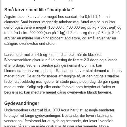
Små larver med lille ”madpakke”
Ægstørrelsen kan variere meget hos sandart, fra 0,5 til 1,4 mm i
diameter. Små hunner lægger de mindste æg. Antal æg pr. hun kan
derfor også variere meget (150.000 til 400.000 æg pr. kg kropsvægt) og
totalt fra f.eks. 200.000 (hun på 1 kg) til 2 mio. æg (hun på 6 kg). Små
æg har en mindre klækningsprocent end store, og små larver har en
dårligere overlevelse end store.
Larverne er mellem 4,5 og 7 mm i diameter, når de klækker.
Blommesækken giver kun fuld næring de første 2-3 døgn og allerede
efter 5 døgn, ved en størrelse på i gennemsnit 6,5 mm, kan
blommesækken være opbrugt. Sandartens larver skal dermed æde selv
meget tidligt. De er derfor meget afhængige af, at den rigtige størrelse
føde i tilstrækkelig mængde er til stede præcis den dag, de går i gang
med at æde. Køligt vejr eller andre forhold, som betyder at føden er
begrænset, kan medføre meget dårlig overlevelse blandt larverne.
Gydevandringer
Undersøgelser udført af bl.a. DTU Aqua har vist, at nogle sandarter
foretager ret lange gydevandringer. Bestande, der lever i brakvand,
vandrer op i ferskvand for at gyde og bestande, der lever i vandløb
vandrer på samme måde opstrøms til søer eller lignende. Nogle