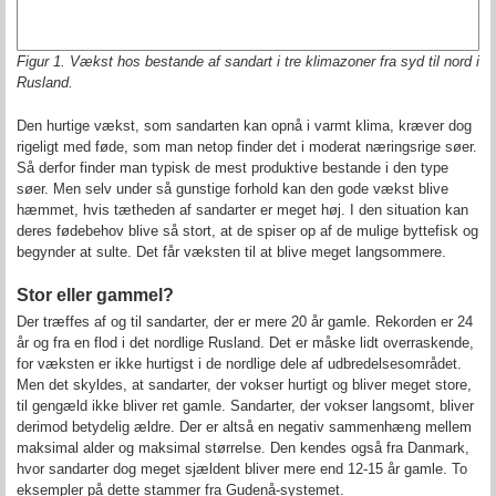
Figur 1. Vækst hos bestande af sandart i tre klimazoner fra syd til nord i
Rusland.
Den hurtige vækst, som sandarten kan opnå i varmt klima, kræver dog
rigeligt med føde, som man netop finder det i moderat næringsrige søer.
Så derfor finder man typisk de mest produktive bestande i den type
søer. Men selv under så gunstige forhold kan den gode vækst blive
hæmmet, hvis tætheden af sandarter er meget høj. I den situation kan
deres fødebehov blive så stort, at de spiser op af de mulige byttefisk og
begynder at sulte. Det får væksten til at blive meget langsommere.
Stor eller gammel?
Der træffes af og til sandarter, der er mere 20 år gamle. Rekorden er 24
år og fra en flod i det nordlige Rusland. Det er måske lidt overraskende,
for væksten er ikke hurtigst i de nordlige dele af udbredelsesområdet.
Men det skyldes, at sandarter, der vokser hurtigt og bliver meget store,
til gengæld ikke bliver ret gamle. Sandarter, der vokser langsomt, bliver
derimod betydelig ældre. Der er altså en negativ sammenhæng mellem
maksimal alder og maksimal størrelse. Den kendes også fra Danmark,
hvor sandarter dog meget sjældent bliver mere end 12-15 år gamle. To
eksempler på dette stammer fra Gudenå-systemet.