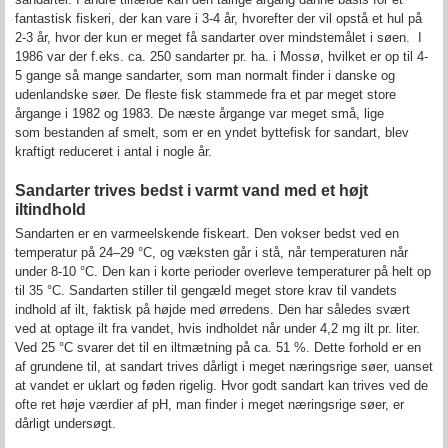
fantastisk fiskeri, der kan vare i 3-4 år, hvorefter der vil opstå et hul på
2-3 år, hvor der kun er meget få sandarter over mindstemålet i søen. I
1986 var der f.eks. ca. 250 sandarter pr. ha. i Mossø, hvilket er op til 4-
5 gange så mange sandarter, som man normalt finder i danske og
udenlandske søer. De fleste fisk stammede fra et par meget store
årgange i 1982 og 1983. De næste årgange var meget små, lige
som bestanden af smelt, som er en yndet byttefisk for sandart, blev
kraftigt reduceret i antal i nogle år.
Sandarter trives bedst i varmt vand med et højt
iltindhold
Sandarten er en varmeelskende fiskeart. Den vokser bedst ved en
temperatur på 24–29 °C, og væksten går i stå, når temperaturen når
under 8-10 °C. Den kan i korte perioder overleve temperaturer på helt op
til 35 °C. Sandarten stiller til gengæld meget store krav til vandets
indhold af ilt, faktisk på højde med ørredens. Den har således svært
ved at optage ilt fra vandet, hvis indholdet når under 4,2 mg ilt pr. liter.
Ved 25 °C svarer det til en iltmætning på ca. 51 %. Dette forhold er en
af grundene til, at sandart trives dårligt i meget næringsrige søer, uanset
at vandet er uklart og føden rigelig. Hvor godt sandart kan trives ved de
ofte ret høje værdier af pH, man finder i meget næringsrige søer, er
dårligt undersøgt.