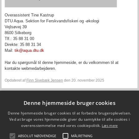
Overassistent Tine Kastrup
DTU Aqua. Sektion for Ferskvandsfiskeri og -økologi
Vejlsøvej 39
8600 Silkeborg
Tlf.: 35 88 31 00
Direkte: 35 88 31 34
Mail:
tik@aqua.dtu.dk
Har du spørgsmål til denne hjemmeside, er du velkommen til at
kontakte webmedarbejderen.
Opdateret af
Finn Sivebæk Jensen
den 20. november 2025
Denne hjemmeside bruger cookies
Fiskepleje.dk
Denne hjemmeside bruger cookies til at forbedre brugeroplevelsen.
DTU Aqua - Institut for Akvatiske Ressourcer
Vejlsøvej 39
Ved at bruge vores hjemmeside giver du samtykke til alle cookies i
8600 Silkeborg
overensstemmelse med vores cookiepolitik.
Læs mere
ffi@aqua.dtu.dk
Tlf. 35 88 33 00
ABSOLUT NØDVENDIGE
MÅLRETNING