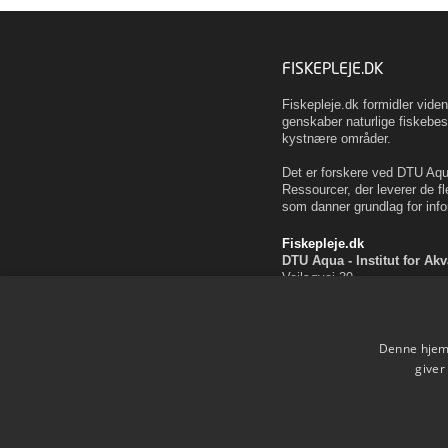
FISKEPLEJE.DK
Fiskepleje.dk formidler vid
genskaber naturlige fiskebes
kystnære områder.
Det er forskere ved DTU Aqua
Ressourcer, der leverer de fl
som danner grundlag for info
Fiskepleje.dk
DTU Aqua - Institut for Ak
Vejlsøvej 39
8600 Silkeborg
ffi@aqua.dtu.dk
Tlf. 35 88 33 00
Denne hjemm
Brug af personoplysninger
giver