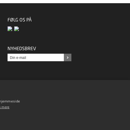
FØLG OS PÅ
NYHEDSBREV
s hjemmeside
s mere