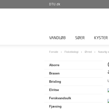
DTU.dk
VANDLØB
SØER
KYSTER
Forside
Fiskebiologi
Ørred
Naturlig
Aborre
Brasen
U
Brisling
Elritse
Ferskvandsulk
Fjæsing