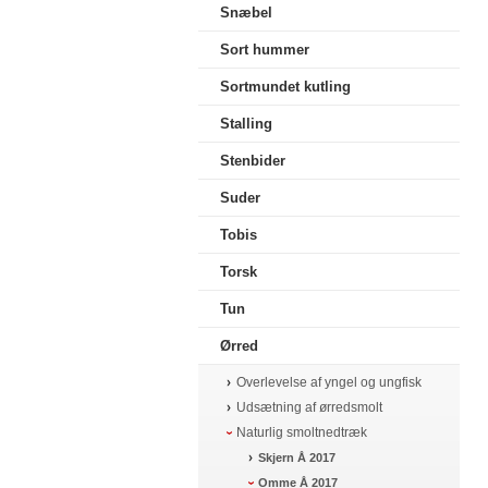
Snæbel
Sort hummer
Sortmundet kutling
Stalling
Stenbider
Suder
Tobis
Torsk
Tun
Ørred
Overlevelse af yngel og ungfisk
Udsætning af ørredsmolt
Naturlig smoltnedtræk
Skjern Å 2017
Omme Å 2017