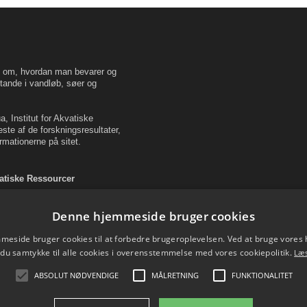
en om, hvordan man bevarer og
tande i vandløb, søer og
, Institut for Akvatiske
este af de forskningsresultater,
rmationerne på sitet.
vatiske Ressourcer
Denne hjemmeside bruger cookies
eside bruger cookies til at forbedre brugeroplevelsen. Ved at bruge vore
 du samtykke til alle cookies i overensstemmelse med vores cookiepolitik.
Læ
ABSOLUT NØDVENDIGE
MÅLRETNING
FUNKTIONALITET