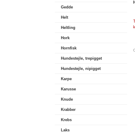
Gedde
Helt
T
Heltling
Hork
Hornfisk
O
Hundestejle, trepigget
Hundestejle, nipigget
Karpe
Karusse
Knude
Krabber
Krebs
Laks