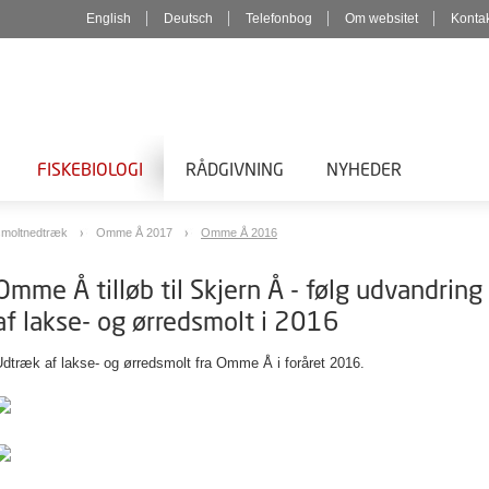
English
Deutsch
Telefonbog
Om websitet
Konta
FISKEBIOLOGI
RÅDGIVNING
NYHEDER
 smoltnedtræk
Omme Å 2017
Omme Å 2016
Omme Å tilløb til Skjern Å - følg udvandring
af lakse- og ørredsmolt i 2016
dtræk af lakse- og ørredsmolt fra Omme Å i foråret 2016.