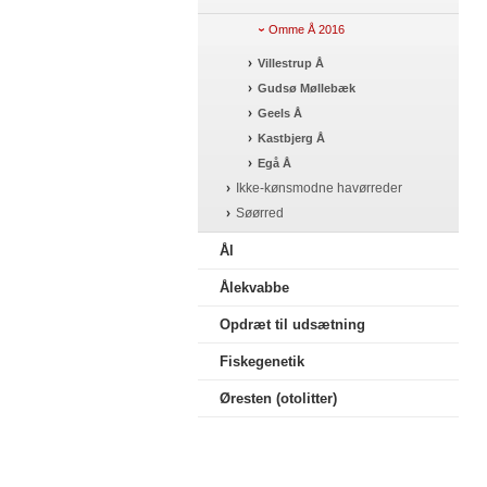
Omme Å 2016
Villestrup Å
Gudsø Møllebæk
Geels Å
Kastbjerg Å
Egå Å
Ikke-kønsmodne havørreder
Søørred
Ål
Ålekvabbe
Opdræt til udsætning
Fiskegenetik
Øresten (otolitter)