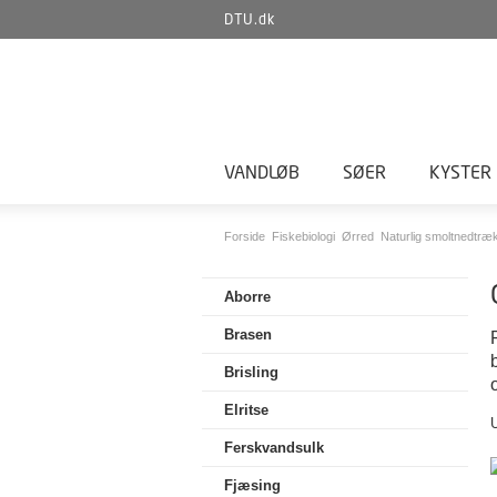
DTU.dk
VANDLØB
SØER
KYSTER
Forside
Fiskebiologi
Ørred
Naturlig smoltnedtræ
Aborre
Brasen
Brisling
Elritse
U
Ferskvandsulk
Fjæsing