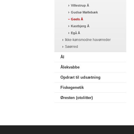
Villestrup Å
Gudsø Møllebæk
Geels Å
Kastbjerg Å
Egå Å
Ikke-kønsmodne havørreder
Søørred
Ål
Ålekvabbe
Opdræt til udsætning
Fiskegenetik
Øresten (otolitter)