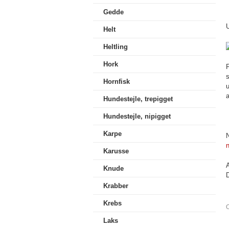
Gedde
U
Helt
Heltling
Hork
Hornfisk
u
Hundestejle, trepigget
Hundestejle, nipigget
Karpe
N
Karusse
Knude
D
Krabber
Krebs
Laks