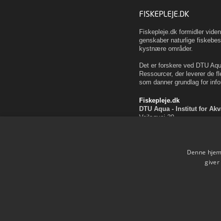
FISKEPLEJE.DK
Fiskepleje.dk formidler vid
genskaber naturlige fiskebes
kystnære områder.
Det er forskere ved DTU Aqua
Ressourcer, der leverer de fl
som danner grundlag for info
Fiskepleje.dk
DTU Aqua - Institut for Ak
Vejlsøvej 39
8600 Silkeborg
ffi@aqua.dtu.dk
Tlf. 35 88 33 00
Denne hjemm
Brug af personoplysninger
giver