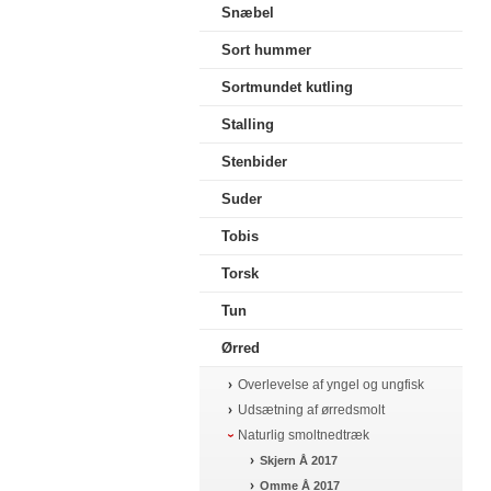
Snæbel
Sort hummer
Sortmundet kutling
Stalling
Stenbider
Suder
Tobis
Torsk
Tun
Ørred
Overlevelse af yngel og ungfisk
Udsætning af ørredsmolt
Naturlig smoltnedtræk
Skjern Å 2017
Omme Å 2017