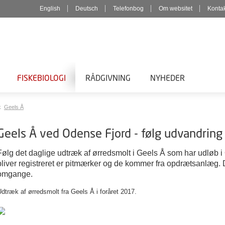
English
Deutsch
Telefonbog
Om websitet
Konta
FISKEBIOLOGI
RÅDGIVNING
NYHEDER
k
Geels Å
Geels Å ved Odense Fjord - følg udvandring
Følg det daglige udtræk af ørredsmolt i Geels Å som har udløb 
bliver registreret er pitmærker og de kommer fra opdrætsanlæg. D
omgange.
dtræk af ørredsmolt fra Geels Å i foråret 2017.