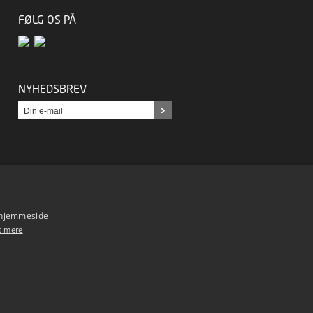
FØLG OS PÅ
NYHEDSBREV
s hjemmeside
s mere