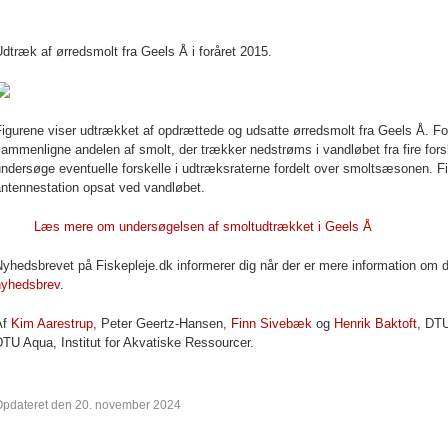
dtræk af ørredsmolt fra Geels Å i foråret 2015.
Figurene viser udtrækket af opdrættede og udsatte ørredsmolt fra Geels Å. F
sammenligne andelen af smolt, der trækker nedstrøms i vandløbet fra fire fo
ndersøge eventuelle forskelle i udtræksraterne fordelt over smoltsæsonen. F
antennestation opsat ved vandløbet.
Læs mere om undersøgelsen af smoltudtrækket i Geels Å
yhedsbrevet på Fiskepleje.dk informerer dig når der er mere information om
nyhedsbrev
.
Af
Kim Aarestrup,
Peter Geertz-Hansen
, Finn Sivebæk
og
Henrik Baktoft
, DTU
TU Aqua, Institut for Akvatiske Ressourcer.
Opdateret den 20. november 2024