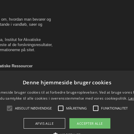
en om, hvordan man bevarer og
tande i vandløb, søer og
, Institut for Akvatiske
este af de forskningsresultater,
rmationerne på sitet.
vatiske Ressourcer
Denne hjemmeside bruger cookies
eside bruger cookies til at forbedre brugeroplevelsen. Ved at bruge vore
 du samtykke til alle cookies i overensstemmelse med vores cookiepolitik.
Læ
ABSOLUT NØDVENDIGE
MÅLRETNING
FUNKTIONALITET
AFVIS ALLE
ACCEPTER ALLE