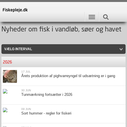
Nyheder om fisk i vandløb, søer og havet
VÆLG INTERVAL
2026
17 JUL
Årets produktion af pighvarreyngel til udsætning er i gang
30 JUN
Tunmærkning fortsætter i 2026
09 JUN
Sort hummer - regler for fiskeri