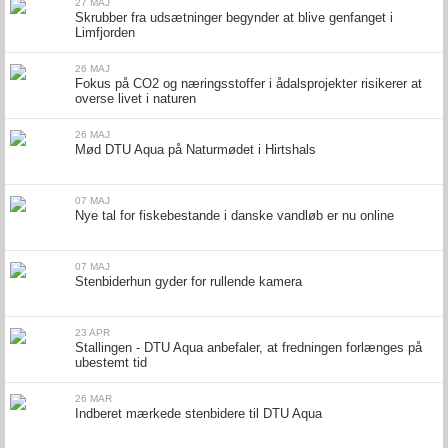
27 MAJ
Skrubber fra udsætninger begynder at blive genfanget i
Limfjorden
26 MAJ
Fokus på CO2 og næringsstoffer i ådalsprojekter risikerer at
overse livet i naturen
26 MAJ
Mød DTU Aqua på Naturmødet i Hirtshals
07 MAJ
Nye tal for fiskebestande i danske vandløb er nu online
07 MAJ
Stenbiderhun gyder for rullende kamera
23 APR
Stallingen - DTU Aqua anbefaler, at fredningen forlænges på
ubestemt tid
26 MAR
Indberet mærkede stenbidere til DTU Aqua