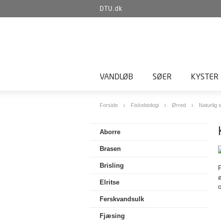
DTU.dk
VANDLØB
SØER
KYSTER
Forside
Fiskebiologi
Ørred
Naturlig
Aborre
Brasen
Brisling
F
ø
Elritse
o
Ferskvandsulk
Fjæsing