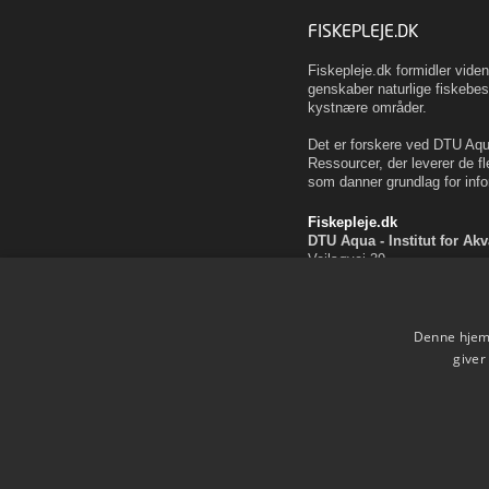
FISKEPLEJE.DK
Fiskepleje.dk formidler vid
genskaber naturlige fiskebes
kystnære områder.
Det er forskere ved DTU Aqua
Ressourcer, der leverer de fl
som danner grundlag for info
Fiskepleje.dk
DTU Aqua - Institut for Ak
Vejlsøvej 39
8600 Silkeborg
ffi@aqua.dtu.dk
Tlf. 35 88 33 00
Denne hjemm
Brug af personoplysninger
giver