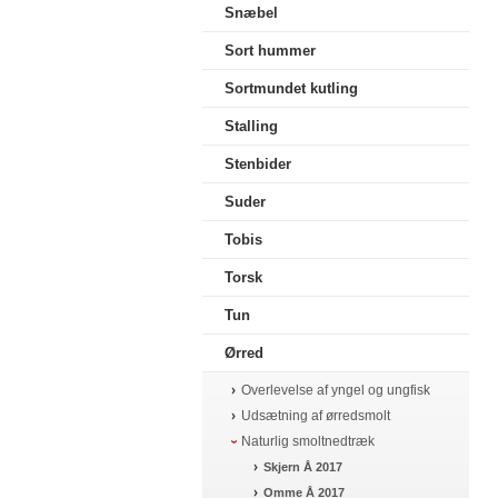
Snæbel
Sort hummer
Sortmundet kutling
Stalling
Stenbider
Suder
Tobis
Torsk
Tun
Ørred
Overlevelse af yngel og ungfisk
Udsætning af ørredsmolt
Naturlig smoltnedtræk
Skjern Å 2017
Omme Å 2017