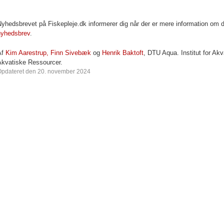
yhedsbrevet på Fiskepleje.dk informerer dig når der er mere information om
nyhedsbrev
.
Af
Kim Aarestrup,
Finn Sivebæk
og
Henrik Baktoft
, DTU Aqua. Institut for Ak
Akvatiske Ressourcer.
Opdateret den 20. november 2024