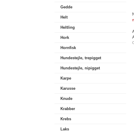
Gedde
N
Helt
Heltling
Hork
Hornfisk
Hundestejle, trepigget
Hundestejle, nipigget
Karpe
Karusse
Knude
Krabber
Krebs
Laks