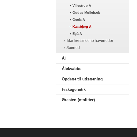
Villestrup Å
Gudsø Møllebæk
Geels Å
Kastbjerg Å
Egå Å
Ikke-kønsmodne havørreder
Søørred
Ål
Ålekvabbe
Opdræt til udsætning
Fiskegenetik
Øresten (otolitter)