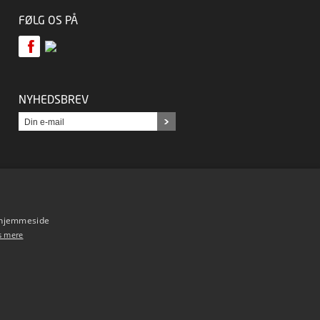
FØLG OS PÅ
NYHEDSBREV
s hjemmeside
s mere