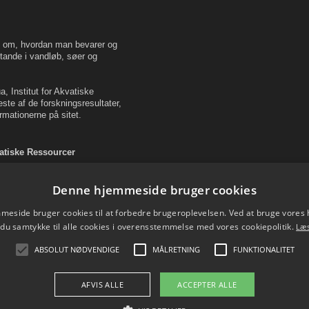
en om, hvordan man bevarer og
tande i vandløb, søer og
, Institut for Akvatiske
este af de forskningsresultater,
rmationerne på sitet.
vatiske Ressourcer
Denne hjemmeside bruger cookies
eside bruger cookies til at forbedre brugeroplevelsen. Ved at bruge vore
 du samtykke til alle cookies i overensstemmelse med vores cookiepolitik.
Læ
ABSOLUT NØDVENDIGE
MÅLRETNING
FUNKTIONALITET
AFVIS ALLE
ACCEPTER ALLE