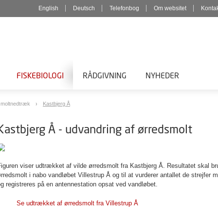
English
Deutsch
Telefonbog
Om websitet
Konta
FISKEBIOLOGI
RÅDGIVNING
NYHEDER
 smoltnedtræk
Kastbjerg Å
Kastbjerg Å - udvandring af ørredsmolt
iguren viser udtrækket af vilde ørredsmolt fra Kastbjerg Å. Resultatet skal b
rredsmolt i nabo vandløbet Villestrup Å og til at vurderer antallet de strejfer
g registreres på en antennestation opsat ved vandløbet.
Se udtrækket af ørredsmolt fra Villestrup Å