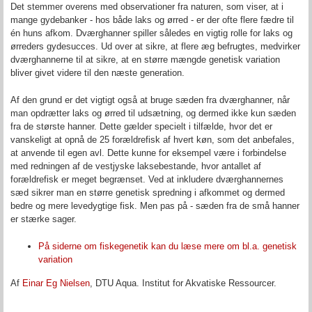
Det stemmer overens med observationer fra naturen, som viser, at i
mange gydebanker - hos både laks og ørred - er der ofte flere fædre til
én huns afkom. Dværghanner spiller således en vigtig rolle for laks og
ørreders gydesucces. Ud over at sikre, at flere æg befrugtes, medvirker
dværghannerne til at sikre, at en større mængde genetisk variation
bliver givet videre til den næste generation.
Af den grund er det vigtigt også at bruge sæden fra dværghanner, når
man opdrætter laks og ørred til udsætning, og dermed ikke kun sæden
fra de største hanner. Dette gælder specielt i tilfælde, hvor det er
vanskeligt at opnå de 25 forældrefisk af hvert køn, som det anbefales,
at anvende til egen avl. Dette kunne for eksempel være i forbindelse
med redningen af de vestjyske laksebestande, hvor antallet af
forældrefisk er meget begrænset. Ved at inkludere dværghannernes
sæd sikrer man en større genetisk spredning i afkommet og dermed
bedre og mere levedygtige fisk. Men pas på - sæden fra de små hanner
er stærke sager.
På siderne om fiskegenetik kan du læse mere om bl.a. genetisk
variation
Af
Einar Eg Nielsen
, DTU Aqua. Institut for Akvatiske Ressourcer.