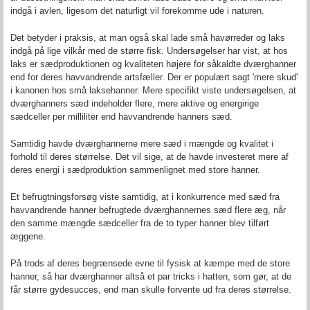
indgå i avlen, ligesom det naturligt vil forekomme ude i naturen.
Det betyder i praksis, at man også skal lade små havørreder og laks
indgå på lige vilkår med de større fisk. Undersøgelser har vist, at hos
laks er sædproduktionen og kvaliteten højere for såkaldte dværghanner
end for deres havvandrende artsfæller. Der er populært sagt 'mere skud'
i kanonen hos små laksehanner. Mere specifikt viste undersøgelsen, at
dværghanners sæd indeholder flere, mere aktive og energirige
sædceller per milliliter end havvandrende hanners sæd.
Samtidig havde dværghannerne mere sæd i mængde og kvalitet i
forhold til deres størrelse. Det vil sige, at de havde investeret mere af
deres energi i sædproduktion sammenlignet med store hanner.
Et befrugtningsforsøg viste samtidig, at i konkurrence med sæd fra
havvandrende hanner befrugtede dværghannernes sæd flere æg, når
den samme mængde sædceller fra de to typer hanner blev tilført
æggene.
På trods af deres begrænsede evne til fysisk at kæmpe med de store
hanner, så har dværghanner altså et par tricks i hatten, som gør, at de
får større gydesucces, end man skulle forvente ud fra deres størrelse.