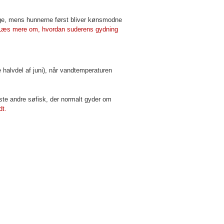
nge, mens hunnerne først bliver kønsmodne
Læs mere om, hvordan suderens gydning
te halvdel af juni), når vandtemperaturen
este andre søfisk, der normalt gyder om
dt.