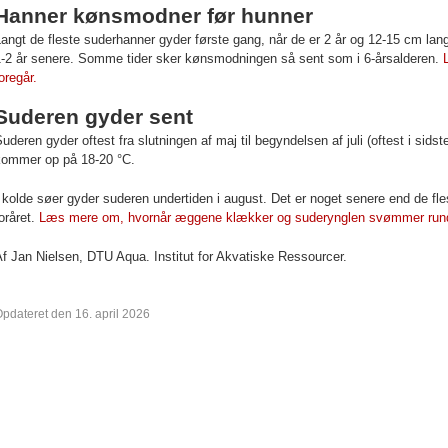
Hanner kønsmodner før hunner
angt de fleste suderhanner gyder første gang, når de er 2 år og 12-15 cm la
1-2 år senere. Somme tider sker kønsmodningen så sent som i 6-årsalderen.
oregår.
Suderen gyder sent
uderen gyder oftest fra slutningen af maj til begyndelsen af juli (oftest i sids
kommer op på 18-20 °C.
 kolde søer gyder suderen undertiden i august. Det er noget senere end de fl
oråret.
Læs mere om, hvornår æggene klækker og suderynglen svømmer run
f Jan Nielsen,
DTU Aqua. Institut for Akvatiske Ressourcer.
pdateret den 16. april 2026