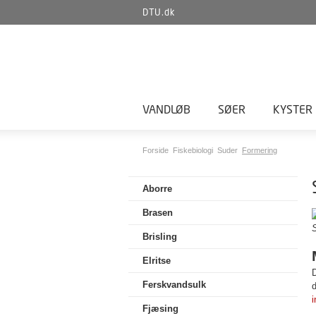
DTU.dk
VANDLØB
SØER
KYSTER
Forside
Fiskebiologi
Suder
Formering
Aborre
Brasen
S
Brisling
Elritse
D
Ferskvandsulk
d
i
Fjæsing