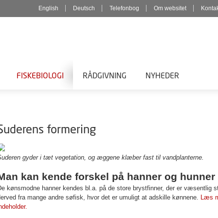
English
Deutsch
Telefonbog
Om websitet
Konta
FISKEBIOLOGI
RÅDGIVNING
NYHEDER
Suderens formering
uderen gyder i tæt vegetation, og æggene klæber fast til vandplanterne.
Man kan kende forskel på hanner og hunner
e kønsmodne hanner kendes bl.a. på de store brystfinner, der er væsentlig s
erved fra mange andre søfisk, hvor det er umuligt at adskille kønnene.
Læs m
ndeholder.