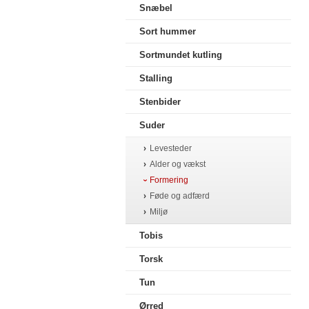
Snæbel
Sort hummer
Sortmundet kutling
Stalling
Stenbider
Suder
Levesteder
Alder og vækst
Formering
Føde og adfærd
Miljø
Tobis
Torsk
Tun
Ørred