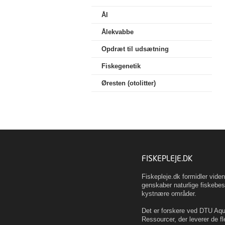
Ål
Ålekvabbe
Opdræt til udsætning
Fiskegenetik
Øresten (otolitter)
FISKEPLEJE.DK
Fiskepleje.dk formidler vid
genskaber naturlige fiskebes
kystnære områder.
Det er forskere ved DTU Aqua
Ressourcer, der leverer de fl