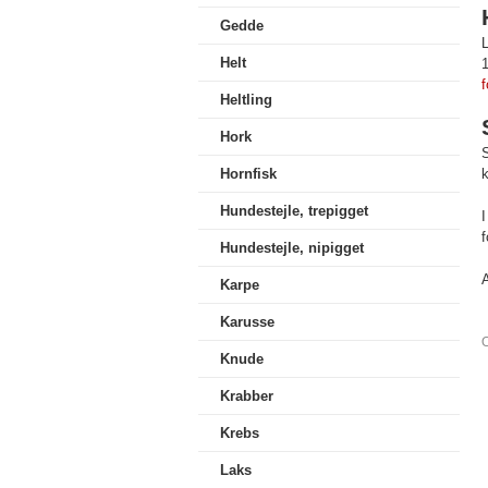
Gedde
L
Helt
f
Heltling
Hork
S
Hornfisk
Hundestejle, trepigget
I
f
Hundestejle, nipigget
A
Karpe
Karusse
O
Knude
Krabber
Krebs
Laks