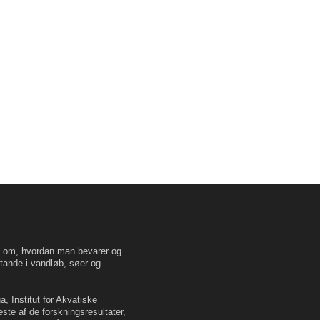
en om, hvordan man bevarer og
tande i vandløb, søer og
, Institut for Akvatiske
este af de forskningsresultater,