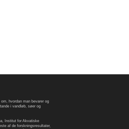
en om, hvordan man bevarer og
tande i vandløb, søer og
, Institut for Akvatiske
este af de forskningsresultater,