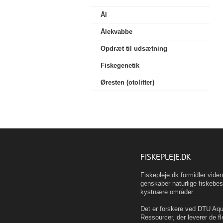
Ål
Ålekvabbe
Opdræt til udsætning
Fiskegenetik
Øresten (otolitter)
FISKEPLEJE.DK
Fiskepleje.dk formidler vid
genskaber naturlige fiskebes
kystnære områder.
Det er forskere ved DTU Aqua
Ressourcer, der leverer de fl