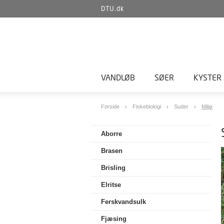
DTU.dk
VANDLØB
SØER
KYSTER
Forside
Fiskebiologi
Suder
Miljø
Aborre
Brasen
Brisling
Elritse
Ferskvandsulk
Fjæsing