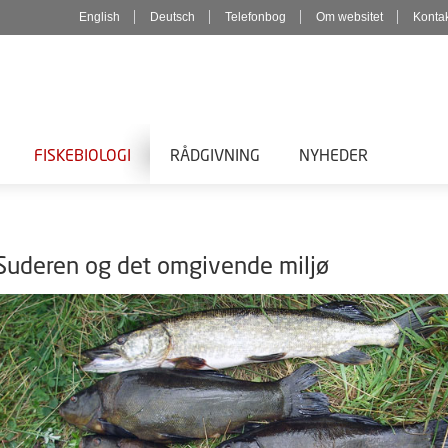
English
Deutsch
Telefonbog
Om websitet
Konta
FISKEBIOLOGI
RÅDGIVNING
NYHEDER
Suderen og det omgivende miljø