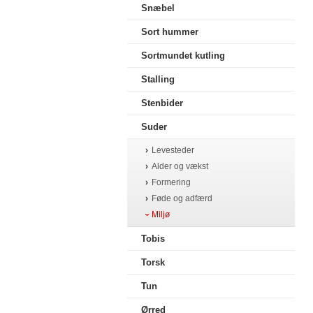
Snæbel
Sort hummer
Sortmundet kutling
Stalling
Stenbider
Suder
Levesteder
Alder og vækst
Formering
Føde og adfærd
Miljø
Tobis
Torsk
Tun
Ørred