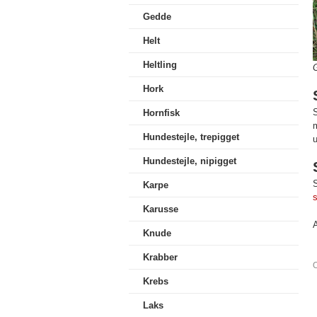
Gedde
Helt
Heltling
Hork
S
Hornfisk
m
Hundestejle, trepigget
u
Hundestejle, nipigget
S
Karpe
Karusse
A
Knude
Krabber
O
Krebs
Laks