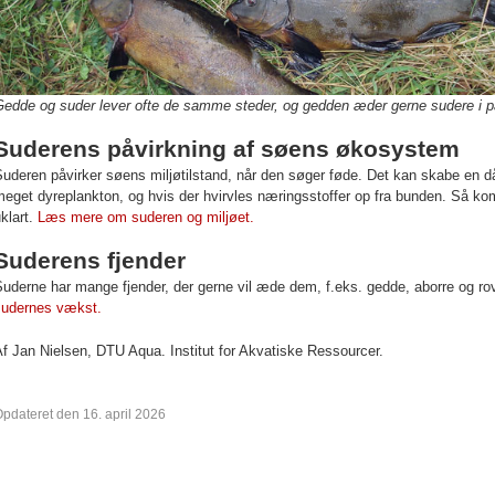
Gedde og suder lever ofte de samme steder, og gedden æder gerne sudere i p
Suderens påvirkning af søens økosystem
uderen påvirker søens miljøtilstand, når den søger føde. Det kan skabe en då
eget dyreplankton, og hvis der hvirvles næringsstoffer op fra bunden. Så kom
klart.
Læs mere om suderen og miljøet.
Suderens fjender
uderne har mange fjender, der gerne vil æde dem, f.eks. gedde, aborre og ro
sudernes vækst.
f Jan Nielsen,
DTU Aqua. Institut for Akvatiske Ressourcer.
pdateret den 16. april 2026