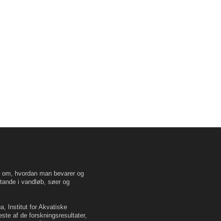
en om, hvordan man bevarer og
tande i vandløb, søer og
, Institut for Akvatiske
este af de forskningsresultater,