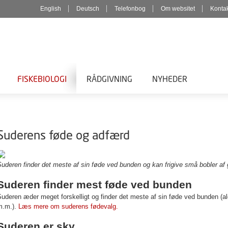
English
Deutsch
Telefonbog
Om websitet
Konta
FISKEBIOLOGI
RÅDGIVNING
NYHEDER
Suderens føde og adfærd
uderen finder det meste af sin føde ved bunden og kan frigive små bobler af g
Suderen finder mest føde ved bunden
uderen æder meget forskelligt og finder det meste af sin føde ved bunden (alg
m.m.).
Læs mere om suderens fødevalg.
Suderen er sky