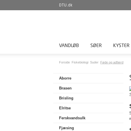
DTU.dk
VANDLØB
SØER
KYSTER
Forside
Fiskebiologi
Suder
Føde og adfærd
Aborre
Brasen
S
Brisling
Elritse
S
Ferskvandsulk
Fjæsing