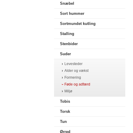
Snæbel
Sort hummer
Sortmundet kutling
Stalling
Stenbider
Suder
Levesteder
Alder og vækst
Formering
Føde og adfærd
Miljø
Tobis
Torsk
Tun
Ørred