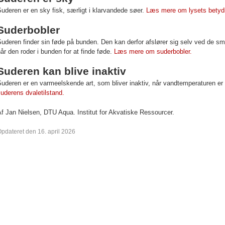
uderen er en sky fisk, særligt i klarvandede søer.
Læs mere om lysets betydn
Suderbobler
uderen finder sin føde på bunden. Den kan derfor afslører sig selv ved de små
år den roder i bunden for at finde føde.
Læs mere om suderbobler.
Suderen kan blive inaktiv
uderen er en varmeelskende art, som bliver inaktiv, når vandtemperaturen er 
uderens dvaletilstand.
Af Jan Nielsen,
DTU Aqua. Institut for Akvatiske Ressourcer.
pdateret den 16. april 2026