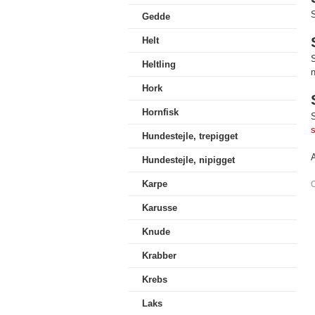
S
Gedde
Helt
S
Heltling
n
Hork
Hornfisk
S
s
Hundestejle, trepigget
Hundestejle, nipigget
Karpe
O
Karusse
Knude
Krabber
Krebs
Laks