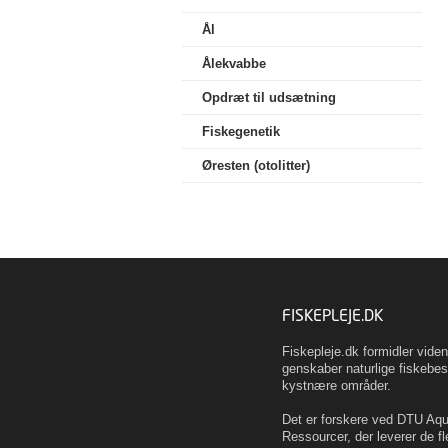
Ål
Ålekvabbe
Opdræt til udsætning
Fiskegenetik
Øresten (otolitter)
FISKEPLEJE.DK
Fiskepleje.dk formidler vid
genskaber naturlige fiskebes
kystnære områder.
Det er forskere ved DTU Aqua
Ressourcer, der leverer de fl