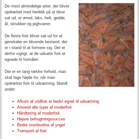
De mest almindelige arter, der bliver
opdrættet med henblik på at blive
sat ud, er ørred, laks, helt, gedde,
ål,
skrubber og pighvarrer
.
De fleste fisk bliver sat ud for at
genskabe en blivende bestand, der
er i stand til at formere sig. Det er
derfor vigtigt, at de udsatte fisk er
egnede til formålet.
Der er en lang række forhold, man
skal tage højde for, når man
opdrætter fisk til udsætning, blandt
andet:
Afkom af vildfisk er bedst egnet til udsætning
Anvend alle typer af moderfisk
Håndtering af moderfisk
Højere befrugtningssucces
Bedre overlevelse af yngel
Transport af fisk