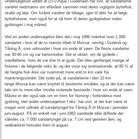
Undersøgelser udført af DTU Aqua i Gudenåen har vist, at sandarterne
vandrer nedstrøms om efteråret sammen med deres vigtigste byttefisk,
skalle og løje. Om foråret vandrer de tilbage, igen til dels for at følge
byttefiskene, men også for at nå frem til deres gydepladser inden
gydningen i maj måned.
Ved en anden undersøgelse blev der i maj 1986 mærket over 1.000
sandarter i hver af de to største tilløb til Mossø, nemlig i Gudenå og
Tåning Å, som udmunder i hver sin ende af søen. De fleste sandarter
var 30-40 cm og var kønsmodne. Det er uklart, om de gydede i
vandløbene, men de var klar til at gyde. Der blev genfanget mange af
fiskene i de følgende seks år, og det viste sig overraskende, at 80 % af
de fangne fisk ikke var svømmet mere end to km væk fra
mærkningsstedet. Det tyder på, at sandarterne i den 10 km
lange Mossø kan være knyttet til bestemte områder, og at der kan være
tale om to mere eller mindre isolerede bestande i hver sin ende af søen.
Måske er der også tale om en form for 'homing' i forbindelse med
gydning, idet andre undersøgelser f.eks. har vist, at der kan være et
meget stort udtræk af sandartyngel fra Tåning Å til Mossø i perioden
juni-august. På en enkelt nat i juni 1982 vandrede eller driftede der
således ca. 7.000 sandartyngel på ca. 7 cm ned gennem åen, og
nedtrækket fortsatte frem til august.