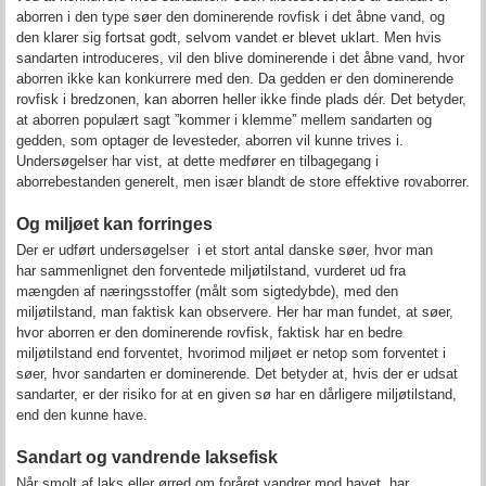
aborren i den type søer den dominerende rovfisk i det åbne vand, og
den klarer sig fortsat godt, selvom vandet er blevet uklart. Men hvis
sandarten introduceres, vil den blive dominerende i det åbne vand, hvor
aborren ikke kan konkurrere med den. Da gedden er den dominerende
rovfisk i bredzonen, kan aborren heller ikke finde plads dér. Det betyder,
at aborren populært sagt ”kommer i klemme” mellem sandarten og
gedden, som optager de levesteder, aborren vil kunne trives i.
Undersøgelser har vist, at dette medfører en tilbagegang i
aborrebestanden generelt, men især blandt de store effektive rovaborrer.
Og miljøet kan forringes
Der er udført undersøgelser i et stort antal danske søer, hvor man
har sammenlignet den forventede miljøtilstand, vurderet ud fra
mængden af næringsstoffer (målt som sigtedybde), med den
miljøtilstand, man faktisk kan observere. Her har man fundet, at søer,
hvor aborren er den dominerende rovfisk, faktisk har en bedre
miljøtilstand end forventet, hvorimod miljøet er netop som forventet i
søer, hvor sandarten er dominerende. Det betyder at, hvis der er udsat
sandarter, er der risiko for at en given sø har en dårligere miljøtilstand,
end den kunne have.
Sandart og vandrende laksefisk
Når smolt af laks eller ørred om foråret vandrer mod havet, har