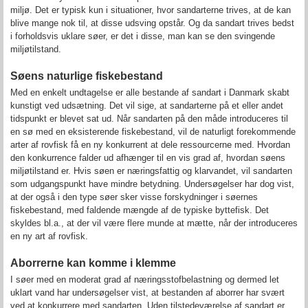
miljø. Det er typisk kun i situationer, hvor sandarterne trives, at de kan
blive mange nok til, at disse udsving opstår. Og da sandart trives bedst
i forholdsvis uklare søer, er det i disse, man kan se den svingende
miljøtilstand.
Søens naturlige fiskebestand
Med en enkelt undtagelse er alle bestande af sandart i Danmark skabt
kunstigt ved udsætning. Det vil sige, at sandarterne på et eller andet
tidspunkt er blevet sat ud. Når sandarten på den måde introduceres til
en sø med en eksisterende fiskebestand, vil de naturligt forekommende
arter af rovfisk få en ny konkurrent at dele ressourcerne med. Hvordan
den konkurrence falder ud afhænger til en vis grad af, hvordan søens
miljøtilstand er. Hvis søen er næringsfattig og klarvandet, vil sandarten
som udgangspunkt have mindre betydning. Undersøgelser har dog vist,
at der også i den type søer sker visse forskydninger i søernes
fiskebestand, med faldende mængde af de typiske byttefisk. Det
skyldes bl.a., at der vil være flere munde at mætte, når der introduceres
en ny art af rovfisk.
Aborrerne kan komme i klemme
I søer med en moderat grad af næringsstofbelastning og dermed let
uklart vand har undersøgelser vist, at bestanden af aborrer har svært
ved at konkurrere med sandarten. Uden tilstedeværelse af sandart er