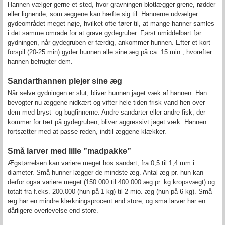
Hannen vælger gerne et sted, hvor gravningen blotlægger grene, rødder
eller lignende, som æggene kan hæfte sig til. Hannerne udvælger
gydeområdet meget nøje, hvilket ofte fører til, at mange hanner samles
i det samme område for at grave gydegruber. Først umiddelbart før
gydningen, når gydegruben er færdig, ankommer hunnen. Efter et kort
forspil (20-25 min) gyder hunnen alle sine æg på ca. 15 min., hvorefter
hannen befrugter dem.
Sandarthannen plejer sine æg
Når selve gydningen er slut, bliver hunnen jaget væk af hannen. Han
bevogter nu æggene nidkært og vifter hele tiden frisk vand hen over
dem med bryst- og bugfinnerne. Andre sandarter eller andre fisk, der
kommer for tæt på gydegruben, bliver aggressivt jaget væk. Hannen
fortsætter med at passe reden, indtil æggene klækker.
Små larver med lille ”madpakke”
Ægstørrelsen kan variere meget hos sandart, fra 0,5 til 1,4 mm i
diameter. Små hunner lægger de mindste æg. Antal æg pr. hun kan
derfor også variere meget (150.000 til 400.000 æg pr. kg kropsvægt) og
totalt fra f.eks. 200.000 (hun på 1 kg) til 2 mio. æg (hun på 6 kg). Små
æg har en mindre klækningsprocent end store, og små larver har en
dårligere overlevelse end store.