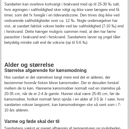
Sandarten kan overleve kortvarigt i brakvand med op til 25-30 ‰ salt,
hvis øgningen i saltholdighed sker roligt og ikke varer længere end få
timer, som det fx foregår i en tidevandszone. Den trives dog ikke ved
vedvarende saltholdigheder over ca. 12 ‰. Nogle undersøgelser har
vist, at sandart faktisk vokser bedre ved lav saltholdighed (7-10 ‰) end
i ferskvand. Dette hænger muligvis sammen med, at den har færre
parasitter i brakvand end i ferskvand. Sandartens larver og yngel tåler
betydelig mindre salt end de voksne (op til 5-6 ‰).
Alder og størrelse
Størrelse afgørende for kønsmodning
Hos sandart er det størrelsen langt mere end det er alderen, der
bestemmer hvornår fisken bliver kønsmoden. Der er desuden forskel
mellem de to køn. Hannerne kønsmodner normalt ved en størrelse på
20-35 cm, når de er 2-4 år gamle. Hunner skal være 25-45 cm, før de
kønsmodner, hvilket normalt først opnås i en alder af 3-5 år. I søer, hvor
sandarten vokser langsomt, kan kønsmodningen ske så sent som i 7-
10 års alderen.
Varme og føde skal der til
Sandartens vækst er meget afhængig af temperaturen og muligheden