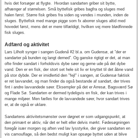
hvis det forsøger at flygte. Hvordan sandarten griber sit bytte,
afhænger af størrelsen. Små byttefisk gribes bagfra og sluges med
halen først. Større fisk gribes fra siden og vendes i munden, inden de
sluges. Byttefisk med mange pigge som fx aborrer sluges altid med
hovedet først, mens det er mere tilfældigt, hvilken vej mere blødfinnede
fisk sluges.
Adfærd og aktivitet
Lars Lilholt synger i sangen
Gudenå
#2 bl.a. om Gudensø, at ”der er
sandarter på bunden og langt derned”. Og ganske rigtigt er det, at man
ofte finder sandart i forholdsvis dybe søer og gerne ude på det dybe
vand. Den er en fisk, der stort set hele sit liv er knyttet til det åbne vand
på stor dybde. Der er imidlertid den "fejl" i sangen, at Gudensø faktisk
er ret lavvandet, og man finder da også bestande af sandart, der trives
fint i andre lavvandede søer. Eksempler på det er Arresø, Bagsværd Sø
og Flade Sø. Sandarten er dermed tydeligvis en fisk, der kan trives i
mange miljøer. Men fælles for de lavvandede søer, hvor sandart trives
er, at de også er uklare.
Sandartens aktivitetsmønster over døgnet er som udgangspunkt, at
den primært er aktiv, når det er helt eller delvis mørkt. Fødesøgningen
foregår især morgen og aften ved lav lysstyrke, der giver sandarten en
vis camouflage, så den bedst muligt kan opsøge byttet uden at blive