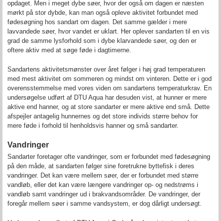
opdaget. Men i meget dybe søer, hvor der også om dagen er næsten
mørkt på stor dybde, kan man også opleve aktivitet forbundet med
fødesøgning hos sandart om dagen. Det samme gælder i mere
lavvandede søer, hvor vandet er uklart. Her oplever sandarten til en vis
grad de samme lysforhold som i dybe klarvandede søer, og den er
oftere aktiv med at søge føde i dagtimerne.
Sandartens aktivitetsmønster over året følger i høj grad temperaturen
med mest aktivitet om sommeren og mindst om vinteren. Dette er i god
overensstemmelse med vores viden om sandartens temperaturkrav. En
undersøgelse udført af DTU Aqua har desuden vist, at hunner er mere
aktive end hanner, og at store sandarter er mere aktive end små. Dette
afspejler antagelig hunnernes og det store individs større behov for
mere føde i forhold til henholdsvis hanner og små sandarter.
Vandringer
Sandarter foretager ofte vandringer, som er forbundet med fødesøgning
på den måde, at sandarten følger sine foretrukne byttefisk i deres
vandringer. Det kan være mellem søer, der er forbundet med større
vandløb, eller det kan være længere vandringer op- og nedstrøms i
vandløb samt vandringer ud i brakvandsområder. De vandringer, der
foregår mellem søer i samme vandsystem, er dog dårligt undersøgt.