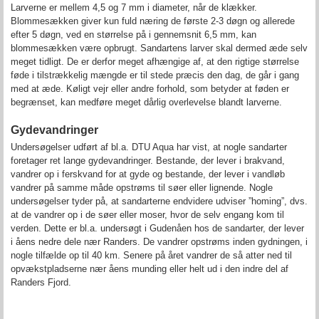
Larverne er mellem 4,5 og 7 mm i diameter, når de klækker.
Blommesækken giver kun fuld næring de første 2-3 døgn og allerede
efter 5 døgn, ved en størrelse på i gennemsnit 6,5 mm, kan
blommesækken være opbrugt. Sandartens larver skal dermed æde selv
meget tidligt. De er derfor meget afhængige af, at den rigtige størrelse
føde i tilstrækkelig mængde er til stede præcis den dag, de går i gang
med at æde. Køligt vejr eller andre forhold, som betyder at føden er
begrænset, kan medføre meget dårlig overlevelse blandt larverne.
Gydevandringer
Undersøgelser udført af bl.a. DTU Aqua har vist, at nogle sandarter
foretager ret lange gydevandringer. Bestande, der lever i brakvand,
vandrer op i ferskvand for at gyde og bestande, der lever i vandløb
vandrer på samme måde opstrøms til søer eller lignende. Nogle
undersøgelser tyder på, at sandarterne endvidere udviser ”homing”, dvs.
at de vandrer op i de søer eller moser, hvor de selv engang kom til
verden. Dette er bl.a. undersøgt i Gudenåen hos de sandarter, der lever
i åens nedre dele nær Randers. De vandrer opstrøms inden gydningen, i
nogle tilfælde op til 40 km. Senere på året vandrer de så atter ned til
opvækstpladserne nær åens munding eller helt ud i den indre del af
Randers Fjord.