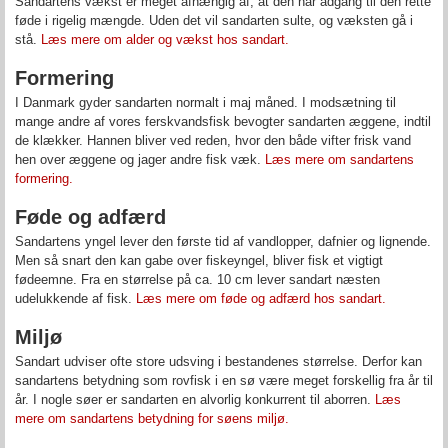
Sandartens vækst er meget afhængig af, at den har adgang til den rette
føde i rigelig mængde. Uden det vil sandarten sulte, og væksten gå i
stå.
Læs mere om alder og vækst hos sandart.
Formering
I Danmark gyder sandarten normalt i maj måned. I modsætning til
mange andre af vores ferskvandsfisk bevogter sandarten æggene, indtil
de klækker. Hannen bliver ved reden, hvor den både vifter frisk vand
hen over æggene og jager andre fisk væk.
Læs mere om sandartens
formering.
Føde og adfærd
Sandartens yngel lever den første tid af vandlopper, dafnier og lignende.
Men så snart den kan gabe over fiskeyngel, bliver fisk et vigtigt
fødeemne. Fra en størrelse på ca. 10 cm lever sandart næsten
udelukkende af fisk.
Læs mere om føde og adfærd hos sandart.
Miljø
Sandart udviser ofte store udsving i bestandenes størrelse. Derfor kan
sandartens betydning som rovfisk i en sø være meget forskellig fra år til
år. I nogle søer er sandarten en alvorlig konkurrent til aborren.
Læs
mere om sandartens betydning for søens miljø.