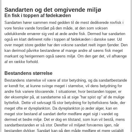
Sandarten og det omgivende miljø
En fisk i toppen af fødekæden
Sandarten hører sammen med gedden til de mest dedikerede rovfisk i
vore ferske vande forstået på den måde, at den som voksen
udelukkende ernærer sig ved at æde andre fisk. Dermed har sandarten
også en klart defineret rolle i toppen af fødekæden i danske søer. Ud
over meget store gedder har den voksne sandart reelt ingen fjender. Den
kan derimod påvirke bestandene af mange andre af søens fisk meget
markant og herigennem også søens miljø. Om den gør det, vil afhænge
af en række forhold.
Bestandens størrelse
Bestandens størrelse vil være af stor betydning, og da sandartbestande
er kendt for, at kunne svinge meget i størrelse, vil dens betydning for
andre fisk variere tilsvarende. I situationer, hvor bestanden topper, er
der eksempler på, at sandarterne så at sige ”har spist op” af de mulige
byttefisk. Dette vil selvsagt få stor betydning for byttefiskens føde, der
meget ofte er dyreplankton. Da dyreplankton jo æder alger, kan en
meget stor bestand af sandart derfor medføre øget sigt i vandet og
dermed et bedre miljø. Det er dog en tilstand, som kun vil bestå, mens
sandartbestanden er så stor. Derefter vil miljøet forværres igen, når
bestanden dykker. Sandart kan på den måde medføre et mere ustabilt