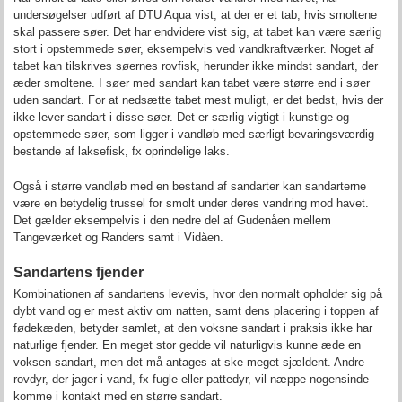
undersøgelser udført af DTU Aqua vist, at der er et tab, hvis smoltene
skal passere søer. Det har endvidere vist sig, at tabet kan være særlig
stort i opstemmede søer, eksempelvis ved vandkraftværker. Noget af
tabet kan tilskrives søernes rovfisk, herunder ikke mindst sandart, der
æder smoltene. I søer med sandart kan tabet være større end i søer
uden sandart. For at nedsætte tabet mest muligt, er det bedst, hvis der
ikke lever sandart i disse søer. Det er særlig vigtigt i kunstige og
opstemmede søer, som ligger i vandløb med særligt bevaringsværdig
bestande af laksefisk, fx oprindelige laks.
Også i større vandløb med en bestand af sandarter kan sandarterne
være en betydelig trussel for smolt under deres vandring mod havet.
Det gælder eksempelvis i den nedre del af Gudenåen mellem
Tangeværket og Randers samt i Vidåen.
Sandartens fjender
Kombinationen af sandartens levevis, hvor den normalt opholder sig på
dybt vand og er mest aktiv om natten, samt dens placering i toppen af
fødekæden, betyder samlet, at den voksne sandart i praksis ikke har
naturlige fjender. En meget stor gedde vil naturligvis kunne æde en
voksen sandart, men det må antages at ske meget sjældent. Andre
rovdyr, der jager i vand, fx fugle eller pattedyr, vil næppe nogensinde
komme i kontakt med en større sandart.