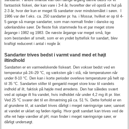
fantastisk fiskeri, der kan vare i 3-4 år, hvorefter der vil opstå et hul på
2-3 år, hvor der kun er meget få sandarter over mindstemålet i søen. I
1986 var der f.eks. ca. 250 sandarter pr. ha. i Mossø, hvilket er op til 4-
5 gange så mange sandarter, som man normalt finder i danske og
udenlandske søer. De fleste fisk stammede fra et par meget store
årgange i 1982 og 1983. De næste årgange var meget små, lige
som bestanden af smelt, som er en yndet byttefisk for sandart, blev
kraftigt reduceret i antal i nogle år.
Sandarter trives bedst i varmt vand med et højt
iltindhold
Sandarten er en varmeelskende fiskeart. Den vokser bedst ved en
temperatur på 24–29 °C, og væksten går i stå, når temperaturen når
under 8-10 °C. Den kan i korte perioder overleve temperaturer på helt op
til 35 °C. Sandarten stiller til gengæld meget store krav til vandets
indhold af ilt, faktisk på højde med ørredens. Den har således svært
ved at optage ilt fra vandet, hvis indholdet når under 4,2 mg ilt pr. liter.
Ved 25 °C svarer det til en iltmætning på ca. 51 %. Dette forhold er en
af grundene til, at sandart trives dårligt i meget næringsrige søer, uanset
at vandet er uklart og føden rigelig. Hvor godt sandart kan trives ved de
ofte ret høje værdier af pH, man finder i meget næringsrige søer, er
dårligt undersøgt.