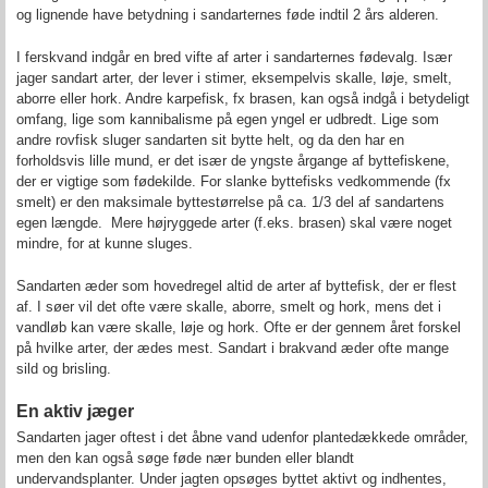
og lignende have betydning i sandarternes føde indtil 2 års alderen.
I ferskvand indgår en bred vifte af arter i sandarternes fødevalg. Især
jager sandart arter, der lever i stimer, eksempelvis skalle, løje, smelt,
aborre eller hork. Andre karpefisk, fx brasen, kan også indgå i betydeligt
omfang, lige som kannibalisme på egen yngel er udbredt. Lige som
andre rovfisk sluger sandarten sit bytte helt, og da den har en
forholdsvis lille mund, er det især de yngste årgange af byttefiskene,
der er vigtige som fødekilde. For slanke byttefisks vedkommende (fx
smelt) er den maksimale byttestørrelse på ca. 1/3 del af sandartens
egen længde. Mere højryggede arter (f.eks. brasen) skal være noget
mindre, for at kunne sluges.
Sandarten æder som hovedregel altid de arter af byttefisk, der er flest
af. I søer vil det ofte være skalle, aborre, smelt og hork, mens det i
vandløb kan være skalle, løje og hork. Ofte er der gennem året forskel
på hvilke arter, der ædes mest. Sandart i brakvand æder ofte mange
sild og brisling.
En aktiv jæger
Sandarten jager oftest i det åbne vand udenfor plantedækkede områder,
men den kan også søge føde nær bunden eller blandt
undervandsplanter. Under jagten opsøges byttet aktivt og indhentes,