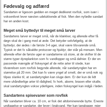
Fødevalg og adfærd
Sandarten er ligesom gedden en meget dedikeret rovfisk, som især i
voksenlivet lever næsten udelukkende af fisk. Men den nyfødte sandart
har en anden kost.
Meget små byttedyr til meget små larver
Sandartens larver er meget små, når de klækker, og allerede efter få
døgn skal de i gang med at æde. Det betyder selvfølgelig, at de
byttedyr, der ædes i de første 3-4 uger, skal være tilsvarende små.
Typisk er det fx såkaldte protozoer og hjuldyr, der står på menuen. Men
allerede efter de første uger er sandarterne så store, at de skifter til de
større typer dyreplankton som fx vandlopper og små dafnier. Er der en
passende mængde af fiskeyngel af de rette arter til stede, kan
tilværelsen som rovfisk begynde allerede, når sandartynglen har en
størrelse på 20 mm. Det kan fx være yngel af smelt, der er små nok og
tilpas slanke til, at sandartynglen kan sluge dem. Er der kun de lidt
mere uhåndterlige arter til rådighed, fx hork, aborre, brasen eller skalle,
skal sandartynglen vokse yderligere, inden fiskeyngel kan indgå i føden.
Sandartens spisevaner som rovfisk
Når sandarten bliver ca. 10 cm, er fisk det altdominerende bytte. Eneste
undtagelse er sandarter, der lever i brakvand. Her kan tanglopper, rejer