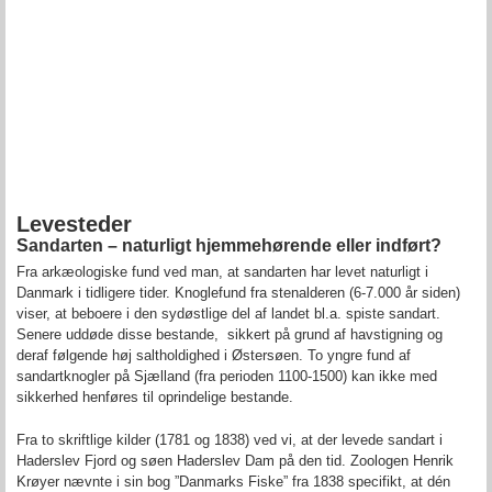
Levesteder
Sandarten – naturligt hjemmehørende eller indført?
Fra arkæologiske fund ved man, at sandarten har levet naturligt i
Danmark i tidligere tider. Knoglefund fra stenalderen (6-7.000 år siden)
viser, at beboere i den sydøstlige del af landet bl.a. spiste sandart.
Senere uddøde disse bestande, sikkert på grund af havstigning og
deraf følgende høj saltholdighed i Østersøen. To yngre fund af
sandartknogler på Sjælland (fra perioden 1100-1500) kan ikke med
sikkerhed henføres til oprindelige bestande.
Fra to skriftlige kilder (1781 og 1838) ved vi, at der levede sandart i
Haderslev Fjord og søen Haderslev Dam på den tid. Zoologen Henrik
Krøyer nævnte i sin bog ”Danmarks Fiske” fra 1838 specifikt, at dén