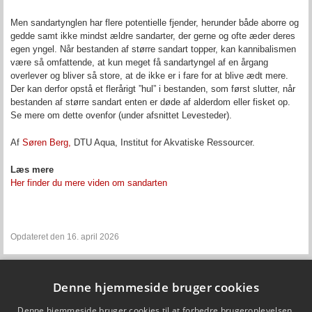
Men sandartynglen har flere potentielle fjender, herunder både aborre og
gedde samt ikke mindst ældre sandarter, der gerne og ofte æder deres
egen yngel. Når bestanden af større sandart topper, kan kannibalismen
være så omfattende, at kun meget få sandartyngel af en årgang
overlever og bliver så store, at de ikke er i fare for at blive ædt mere.
Der kan derfor opstå et flerårigt ”hul” i bestanden, som først slutter, når
bestanden af større sandart enten er døde af alderdom eller fisket op.
Se mere om dette ovenfor (under afsnittet Levesteder).
Af
Søren Berg,
DTU Aqua, Institut for Akvatiske Ressourcer.
Læs mere
Her finder du mere viden om sandarten
Opdateret den 16. april 2026
Denne hjemmeside bruger cookies
Fiskepleje.dk
Denne hjemmeside bruger cookies til at forbedre brugeroplevelsen.
DTU Aqua - Institut for Akvatiske Ressourcer