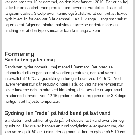
var den næsten 15 år gammel, da den blev fanget i 2010. Det er en høj
alder for en sandart, men præcis som forventet var det en fisk med
langsom vækst. Skælprøven kunne også afsløre, at den trofast havde
gydt hvert år, fra den var 3 år gammel, i alt 11 gange. Langsom vækst
og en deraf følgende mindre maksimal størrelse er derfor ikke en
hindring for, at den type sandarter kan få mange afkom.
Formering
Sandarten gyder i maj
Sandarten gyder normalt i maj måned i Danmark. Det præcise
tidspunktet afhænger især af vandtemperaturen, der skal være i
intervallet 8-16 °C. Ægudviklingen foregår bedst ved 12-16 °C. Ved
lavere temperatur går ægudviklingen i stå, og ved højere temperatur
bliver larverne dels mindre ved klækning, dels ses der et øget antal
misdannede larver. Ved 12-16 grader klækkes æggene efter 3-8 dage,
hurtigst ved højeste temperatur.
Gydning i en ”rede” på hård bund på lavt vand
Sandarten foretrækker at gyde på forholdsvis lavt vand over sten og
grusbund. Her graver hannen en rund fordybning eller gydegrube, der
kan være op til 50 cm i diameter og normalt har en dybde på 5-10 cm.