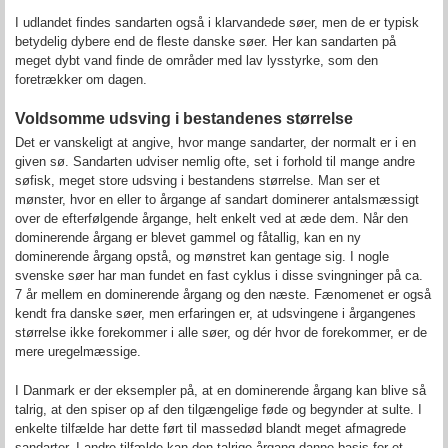
I udlandet findes sandarten også i klarvandede søer, men de er typisk
betydelig dybere end de fleste danske søer. Her kan sandarten på
meget dybt vand finde de områder med lav lysstyrke, som den
foretrækker om dagen.
Voldsomme udsving i bestandenes størrelse
Det er vanskeligt at angive, hvor mange sandarter, der normalt er i en
given sø. Sandarten udviser nemlig ofte, set i forhold til mange andre
søfisk, meget store udsving i bestandens størrelse. Man ser et
mønster, hvor en eller to årgange af sandart dominerer antalsmæssigt
over de efterfølgende årgange, helt enkelt ved at æde dem. Når den
dominerende årgang er blevet gammel og fåtallig, kan en ny
dominerende årgang opstå, og mønstret kan gentage sig. I nogle
svenske søer har man fundet en fast cyklus i disse svingninger på ca.
7 år mellem en dominerende årgang og den næste. Fænomenet er også
kendt fra danske søer, men erfaringen er, at udsvingene i årgangenes
størrelse ikke forekommer i alle søer, og dér hvor de forekommer, er de
mere uregelmæssige.
I Danmark er der eksempler på, at en dominerende årgang kan blive så
talrig, at den spiser op af den tilgængelige føde og begynder at sulte. I
enkelte tilfælde har dette ført til massedød blandt meget afmagrede
sandarter. I andre tilfælde kan den talrige årgang danne basis for et