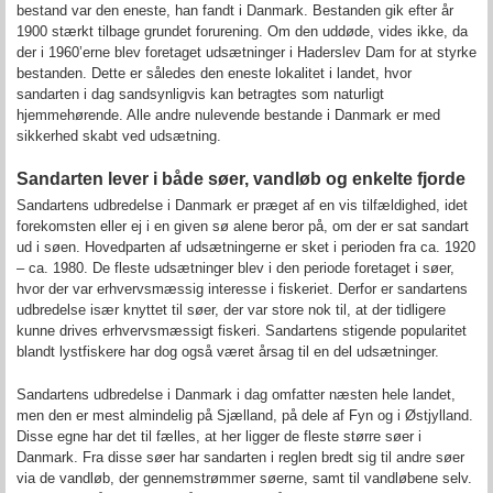
bestand var den eneste, han fandt i Danmark. Bestanden gik efter år
1900 stærkt tilbage grundet forurening. Om den uddøde, vides ikke, da
der i 1960’erne blev foretaget udsætninger i Haderslev Dam for at styrke
bestanden. Dette er således den eneste lokalitet i landet, hvor
sandarten i dag sandsynligvis kan betragtes som naturligt
hjemmehørende. Alle andre nulevende bestande i Danmark er med
sikkerhed skabt ved udsætning.
Sandarten lever i både søer, vandløb og enkelte fjorde
Sandartens udbredelse i Danmark er præget af en vis tilfældighed, idet
forekomsten eller ej i en given sø alene beror på, om der er sat sandart
ud i søen. Hovedparten af udsætningerne er sket i perioden fra ca. 1920
– ca. 1980. De fleste udsætninger blev i den periode foretaget i søer,
hvor der var erhvervsmæssig interesse i fiskeriet. Derfor er sandartens
udbredelse især knyttet til søer, der var store nok til, at der tidligere
kunne drives erhvervsmæssigt fiskeri. Sandartens stigende popularitet
blandt lystfiskere har dog også været årsag til en del udsætninger.
Sandartens udbredelse i Danmark i dag omfatter næsten hele landet,
men den er mest almindelig på Sjælland, på dele af Fyn og i Østjylland.
Disse egne har det til fælles, at her ligger de fleste større søer i
Danmark. Fra disse søer har sandarten i reglen bredt sig til andre søer
via de vandløb, der gennemstrømmer søerne, samt til vandløbene selv.