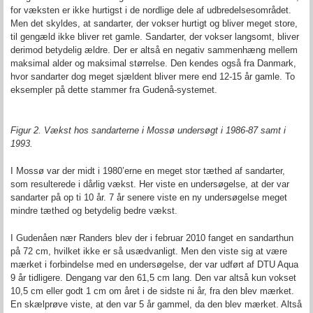
for væksten er ikke hurtigst i de nordlige dele af udbredelsesområdet.
Men det skyldes, at sandarter, der vokser hurtigt og bliver meget store,
til gengæld ikke bliver ret gamle. Sandarter, der vokser langsomt, bliver
derimod betydelig ældre. Der er altså en negativ sammenhæng mellem
maksimal alder og maksimal størrelse. Den kendes også fra Danmark,
hvor sandarter dog meget sjældent bliver mere end 12-15 år gamle. To
eksempler på dette stammer fra Gudenå-systemet.
Figur 2. Vækst hos sandarterne i Mossø undersøgt i 1986-87 samt i
1993.
I Mossø var der midt i 1980’erne en meget stor tæthed af sandarter,
som resulterede i dårlig vækst. Her viste en undersøgelse, at der var
sandarter på op ti 10 år. 7 år senere viste en ny undersøgelse meget
mindre tæthed og betydelig bedre vækst.
I Gudenåen nær Randers blev der i februar 2010 fanget en sandarthun
på 72 cm, hvilket ikke er så usædvanligt. Men den viste sig at være
mærket i forbindelse med en undersøgelse, der var udført af DTU Aqua
9 år tidligere. Dengang var den 61,5 cm lang. Den var altså kun vokset
10,5 cm eller godt 1 cm om året i de sidste ni år, fra den blev mærket.
En skælprøve viste, at den var 5 år gammel, da den blev mærket. Altså