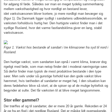
for adgang til føde. Således ser man en meget tydelig sammenhæng
mellem væksthastighed og hvor nordligt en bestand lever,
idet vækstsæsonen bliver kortere, jo mere nordligt man bevæger sig
(figur 1). Da Danmark ligger sydligt i sandartens udbredelsesområde, er
væksten forholdsvis hurtig her. Den hurtigste vækst finder man i det
sydlige Rusland, hvor det varme fastlandsklima giver en lang, stabil
vækstsæson.
Figur 1. Vækst hos bestande af sandart i tre klimazoner fra syd til nord i
Rusland.
Den hurtige vækst, som sandarten kan opnå i varmt klima, kræver dog
rigeligt med føde, som man netop finder det i moderat næringsrige søer.
Så derfor finder man typisk de mest produktive bestande i den type
søer. Men selv under så gunstige forhold kan den gode vækst blive
hæmmet, hvis tætheden af sandarter er meget høj. I den situation kan
deres fødebehov blive så stort, at de spiser op af de mulige byttefisk og
begynder at sulte. Det får væksten til at blive meget langsommere.
Stor eller gammel?
Der træffes af og til sandarter, der er mere 20 år gamle. Rekorden er 24
år og fra en flod i det nordlige Rusland. Det er måske lidt overraskende,