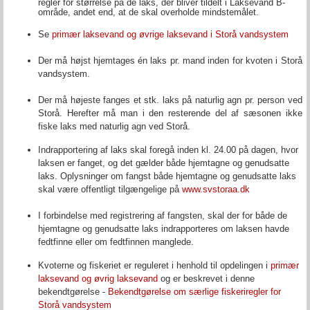
regler for størrelse på de laks, der bliver tildelt i Laksevand B-
område, andet end, at de skal overholde mindstemålet.
Se
primær laksevand og øvrige laksevand i Storå vandsystem
Der må højst hjemtages én laks pr. mand inden for kvoten i Storå
vandsystem.
Der må højeste fanges et stk. laks på naturlig agn pr. person ved
Storå. Herefter må man i den resterende del af sæsonen ikke
fiske laks med naturlig agn ved Storå.
Indrapportering af laks skal foregå inden kl. 24.00 på dagen, hvor
laksen er fanget, og det gælder både hjemtagne og genudsatte
laks. Oplysninger om fangst både hjemtagne og genudsatte laks
skal være offentligt tilgængelige på
www.svstoraa.dk
I forbindelse med registrering af fangsten, skal der for både de
hjemtagne og genudsatte laks indrapporteres om laksen havde
fedtfinne eller om fedtfinnen manglede.
Kvoterne og fiskeriet er reguleret i henhold til opdelingen i
primær
laksevand og øvrig laksevand
og er beskrevet i denne
bekendtgørelse -
Bekendtgørelse om særlige fiskeriregler for
Storå vandsystem