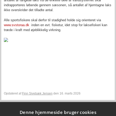
antallet af fangede laks fra de enkelte dele af vandsystemet skal
indrapporteres løbende gennem sæsonen, så antallet af hjemtagne laks
ikke overskrider det tilladte antal.
Alle sportsfiskere skal derfor til stadighed holde sig orienteret via
www.svstoraa.dk
inden en evt. fisketur, idet stop for laksefiskeri kan
træde i kraft med øjeblikkelig virkning.
Opdateret af
Finn Sivebæk Jensen
den 16. marts 2026
Denne hjemmeside bruger cookies