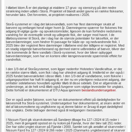
I tilløbet Idom Å er det planlagt at etablere 17 grus- og stenstryg på den nedre
strækning inden udløb i Storå. Projektet vil blandt andet gavne en række fiskearter,
herunder laks. Det forventes, at projektet realiseres i 2026.
Storå-systemet er i dag det laksevandløb, som har flest dæmninger skabt af
bævere og omfanget heraf stiger hvert år. Dæmningerne spærrer for fiskenes frie
adgang til vigtige gyde- og opvækstområder, ligesom de kan forhindre nedstrøms
vandring for de eventuelle smolt og udlegede fisk, der søger mod havet. I de
tilløbssystemer til Storå, der i dag har de største potentialer for laksefisk, er der
bæverdæmninger, som hindrer fri passage for både op- og nedvandrende fisk. I
2025 blev der registret flere dæmninger i tilløbene end der tidligere er registret. Med
en stadig stigende bæverbestand og dermed større udbredelse af bæver, bliver der
i de kommende år flere vandløb i Storå-systemet, hvor der bliver opbygget
bæverdæmninger, som har en kortere eller længerevarende spærrende effekt for
vandrefisk.
I den 1/3-del af Storåsystemet, som ligger nedenfor Holstebro Vandkraftsø, er der
en række større tilløb, som fisk i dag har uhindret adgang til. Imidlertid er der også i
2025 fundet bæveraktivitet i disse tilløb. I den 1/3-del af vandløbene, som fiskene i
udgangspunktet har haft fri adgang til, er der nu en yderligere reduceret adgang, der
omfatter sideløbenes hovedløb og/eller tilløb til disse sideløb. Det er afgørende at
understrege, at de helt små tilløb også fungerer som vigtige levesteder for unglaks.
Dette forhold er dokumenteret af DTU Aqua igennem
bestandsundersøgelser
.
Der er også andre faktorer, som har en dokumenteret effekt på dødeligheden for
laksesmolt fra Storå-systemet. Undersøgelser har dokumenteret, at skarv æder en
del af laksesmoltene og ungfiskene og at denne faktor er årsag til øget dødelighed
hos unglaks. Dette bidrager dermed også til nedgangen i bestanden.
I Nissum Fjord gik skarvkolonien på Sandøen tilbage fra 127 i 2024 til 15 reder i
2025, men til gengæld opstod en ny koloni på Fjandø, hvor der blev talt 251 reder.
Der har sidst ynglet skarver på Fjandø i 2000. Samlet set gik antallet af skarvreder i
Nissum Fjord fra 127 i 2024 til 266 reder i 2025 (Danmarks ynglebestand af skarver