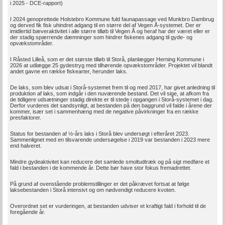
i 2025 - DCE-rapport)
I 2024 genoprettede Holstebro Kommune fuld faunapassage ved Munkbro Dambrug
og derved fik fisk uhindret adgang til en større del af Vegen Å-systemet. Der er
imidlertid bæveraktivitet i alle større tilløb til Vegen Å og heraf har der været eller er
der stadig spærrende dæmninger som hindrer fiskenes adgang til gyde- og
opvækstområder.
I Råsted Lilleå, som er det største tilløb til Storå, planlægger Herning Kommune i
2026 at udlægge 25 gydestryg med tilhørende opvækstområder. Projektet vil blandt
andet gavne en række fiskearter, herunder laks.
De laks, som blev udsat i Storå-systemet frem til og med 2017, har givet anledning til
produktion af laks, som indgår i den nuværende bestand. Det vil sige, at afkom fra
de tidligere udsætninger stadig direkte er til stede i opgangen i Storå-systemet i dag.
Derfor vurderes det sandsynligt, at bestanden på den baggrund vil falde i årene der
kommer, især set i sammenhæng med de negative påvirkninger fra en række
presfaktorer.
Status for bestanden af ½-års laks i Storå blev undersøgt i efteråret 2023.
Sammenlignet med en tilsvarende undersøgelse i 2019 var bestanden i 2023 mere
end halveret.
Mindre gydeaktivitet kan reducere det samlede smoltudtræk og på sigt medføre et
fald i bestanden i de kommende år. Dette bør have stor fokus fremadrettet.
På grund af ovenstående problemstillinger er det påkrævet fortsat at følge
laksebestanden i Storå intensivt og om nødvendigt reducere kvoten.
Overordnet set er vurderingen, at bestanden udviser et kraftigt fald i forhold til de
foregående år.