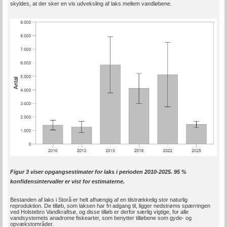
skyldes, at der sker en vis udveksling af laks mellem vandløbene.
Figur 3 viser opgangsestimater for laks i perioden 2010-2025. 95 %
konfidensintervaller er vist for estimaterne.
Bestanden af laks i Storå er helt afhængig af en tilstrækkelig stor naturlig
reproduktion. De tilløb, som laksen har fri adgang til, ligger nedstrøms spærringen
ved Holstebro Vandkraftsø, og disse tilløb er derfor særlig vigtige, for alle
vandsystemets anadrome fiskearter, som benytter tilløbene som gyde- og
opvækstområder.