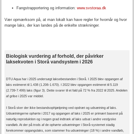
Fangstrapportering og information:
www.svstoraa.dk
Vær opmærksom på, at man lokalt kan have regler for hvornår og hvor
mange laks, der kan landes på de enkelte strækninger.
Biologisk vurdering af forhold, der påvirker
laksekvoten i Storå vandsystem i 2026
DTU Aqua har i 2025 undersøgt laksebestanden i Storå. I 2025 blev opgangen af
laks estimeret til 1.438 (1.206-1.670). I 2022 blev opgangen estimeret til 5.119
(2.739-7.499) laks (figur 3). Dette svarer til et fald på 72 % fra 2022 til 2025. Andelen
af grilse i 2025 var middel.
I Storå sker der ikke bestandsophjælpning ved opdræt og udsætning af laks.
Udsætningerne ophørte i 2017 og opgangen af laks i 2025 er primært baseret på
naturlig reproduktion og i nogen grad indtræk af laks udsat i andre vestjyske
vandløb. At der på trods af de ophørte udsætninger i Storå-systemet stadig
forekommer opgangslaks, som stammer fra udsætninger (18 %) i andre vandløb,