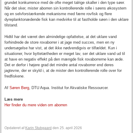
grundet konkurrence med de ofte meget talrige skaller i den type søer.
Når det sker, mister aborren sin kontrollerende rolle i søens økosystem
og en selvforstærkende mekanisme med færre rovfisk og flere
dyreplanktonædende fisk kan medvirke til at fastholde søen i den uklare
tilstand.
Hidtil har det været den almindelige opfattelse, at det uklare vand
forhindrede de store rovaborrer i at jage med succes, men en ny
undersøgelse har vist, at det ikke nødvendigvis er tilfældet. Kun i
situationer, hvor byttetætheden er meget lav, ser det uklare vand ud til
at have en negativ effekt på den mængde fisk rovaborrerne kan æde.
Det er derfor i højere grad det mindre antal rovaborrer end deres
jagtevne, der er skyld i, at de mister den kontrollerende rolle over for
fredfiskene.
Af
Søren Berg
, DTU Aqua. Institut for Akvatiske Ressourcer.
Læs mere
Her finder du mere viden om aborren
Opdateret af
Karin Stubgaard
den 25. april 2026