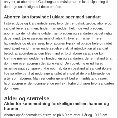
antyder, at aborrerne i Guldborgsund måske har en lokal tilpasning til
den høje saltholdighed i dette område.
Aborren kan forsvinde i uklare søer med sandart
I store, dybe og klarvandede søer, hvor de tre rovfisk gedde, aborre og
sandart lever sammen, finder man gedden helt inde ved bredden,
aborren på de lidt større dybder nær bredden og sandarten på det rigtig
dybe vand. De er således rumligt adskilt i hver sin niche. I mere
lavvandede og uklare søer, hvor aborren typisk vil optage hele området
med åbent vand, har en undersøgelse vist, at introduktion af sandart
betød, at aborrebestanden blev mindre, fordi aborre så at sige kom i
klemme mellem gedderne i bredzonen og sandarten, der er i stand til at
dominere over aborren i det åbne vand. Den udvikling er ud fra et
miljømæssigt synspunkt ikke optimal, da en bestand af sandart ikke er
lige så effektiv til at nedbringe antallet af yngel af de planktonædende
arter som aborren. Man ser derfor generelt bedre miljøtilstand i søer,
hvor aborren er den dominerende rovfisk i forhold til søer hvor sandarten
dominerer.
Alder og størrelse
Alder for kønsmodning forskellige mellem hanner og
hunner
Aborrer opnår normalt en størrelse på 6-9 cm efter 1 år og 10-15 cm