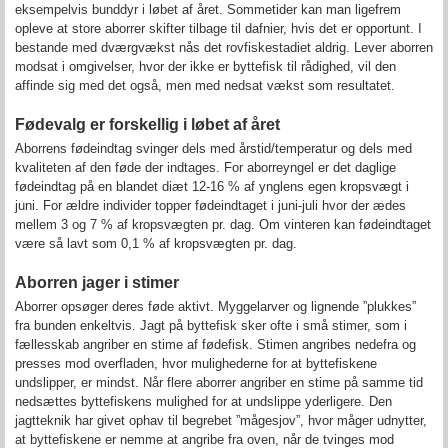
eksempelvis bunddyr i løbet af året. Sommetider kan man ligefrem
opleve at store aborrer skifter tilbage til dafnier, hvis det er opportunt. I
bestande med dværgvækst nås det rovfiskestadiet aldrig. Lever aborren
modsat i omgivelser, hvor der ikke er byttefisk til rådighed, vil den
affinde sig med det også, men med nedsat vækst som resultatet.
Fødevalg er forskellig i løbet af året
Aborrens fødeindtag svinger dels med årstid/temperatur og dels med
kvaliteten af den føde der indtages. For aborreyngel er det daglige
fødeindtag på en blandet diæt 12-16 % af ynglens egen kropsvægt i
juni. For ældre individer topper fødeindtaget i juni-juli hvor der ædes
mellem 3 og 7 % af kropsvægten pr. dag. Om vinteren kan fødeindtaget
være så lavt som 0,1 % af kropsvægten pr. dag.
Aborren jager i stimer
Aborrer opsøger deres føde aktivt. Myggelarver og lignende ”plukkes”
fra bunden enkeltvis. Jagt på byttefisk sker ofte i små stimer, som i
fællesskab angriber en stime af fødefisk. Stimen angribes nedefra og
presses mod overfladen, hvor mulighederne for at byttefiskene
undslipper, er mindst. Når flere aborrer angriber en stime på samme tid
nedsættes byttefiskens mulighed for at undslippe yderligere. Den
jagtteknik har givet ophav til begrebet ”mågesjov”, hvor måger udnytter,
at byttefiskene er nemme at angribe fra oven, når de tvinges mod