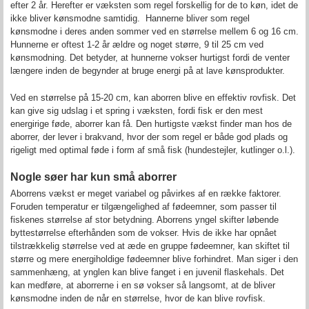
efter 2 år. Herefter er væksten som regel forskellig for de to køn, idet de
ikke bliver kønsmodne samtidig. Hannerne bliver som regel
kønsmodne i deres anden sommer ved en størrelse mellem 6 og 16 cm.
Hunnerne er oftest 1-2 år ældre og noget større, 9 til 25 cm ved
kønsmodning. Det betyder, at hunnerne vokser hurtigst fordi de venter
længere inden de begynder at bruge energi på at lave kønsprodukter.
Ved en størrelse på 15-20 cm, kan aborren blive en effektiv rovfisk. Det
kan give sig udslag i et spring i væksten, fordi fisk er den mest
energirige føde, aborrer kan få. Den hurtigste vækst finder man hos de
aborrer, der lever i brakvand, hvor der som regel er både god plads og
rigeligt med optimal føde i form af små fisk (hundestejler, kutlinger o.l.).
Nogle søer har kun små aborrer
Aborrens vækst er meget variabel og påvirkes af en række faktorer.
Foruden temperatur er tilgængelighed af fødeemner, som passer til
fiskenes størrelse af stor betydning. Aborrens yngel skifter løbende
byttestørrelse efterhånden som de vokser. Hvis de ikke har opnået
tilstrækkelig størrelse ved at æde en gruppe fødeemner, kan skiftet til
større og mere energiholdige fødeemner blive forhindret. Man siger i den
sammenhæng, at ynglen kan blive fanget i en juvenil flaskehals. Det
kan medføre, at aborrerne i en sø vokser så langsomt, at de bliver
kønsmodne inden de når en størrelse, hvor de kan blive rovfisk.