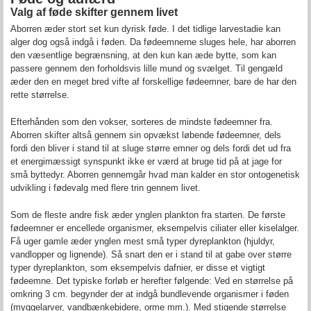
Valg af føde skifter gennem livet
Aborren æder stort set kun dyrisk føde. I det tidlige larvestadie kan
alger dog også indgå i føden. Da fødeemnerne sluges hele, har aborren
den væsentlige begrænsning, at den kun kan æde bytte, som kan
passere gennem den forholdsvis lille mund og svælget. Til gengæld
æder den en meget bred vifte af forskellige fødeemner, bare de har den
rette størrelse.
Efterhånden som den vokser, sorteres de mindste fødeemner fra.
Aborren skifter altså gennem sin opvækst løbende fødeemner, dels
fordi den bliver i stand til at sluge større emner og dels fordi det ud fra
et energimæssigt synspunkt ikke er værd at bruge tid på at jage for
små byttedyr. Aborren gennemgår hvad man kalder en stor ontogenetisk
udvikling i fødevalg med flere trin gennem livet.
Som de fleste andre fisk æder ynglen plankton fra starten. De første
fødeemner er encellede organismer, eksempelvis ciliater eller kiselalger.
Få uger gamle æder ynglen mest små typer dyreplankton (hjuldyr,
vandlopper og lignende). Så snart den er i stand til at gabe over større
typer dyreplankton, som eksempelvis dafnier, er disse et vigtigt
fødeemne. Det typiske forløb er herefter følgende: Ved en størrelse på
omkring 3 cm. begynder der at indgå bundlevende organismer i føden
(myggelarver, vandbænkebidere, orme mm.). Med stigende størrelse