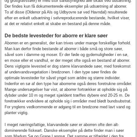
og grusgravssøer) er med stor sandsynlighed alle skabt ved udsætning.
Der findes kun få dokumenterede eksempler på udsætning af aborrer.
To af disse (Oldenor på Als og Udbyovre sø ved Havndal) resulterede
efter en enkelt udsætning i selvreproducerende bestande, hvilket viser,
at det er relativt enkelt at skabe en bestand på denne måde.
De bedste levesteder for aborre er klare søer
Aborren er en generalist, der kan trives under mange forskellige forhold.
Man kan derfor finde bestande af aborrer i både små og store søer,
såvel som i damme og moser. Er der føde og gydemuligheder i en sø,
en mose eller et vandhul, er der meget ofte også en bestand af aborrer.
Dens vigtigste levested er dog større klarvandede søer, med forekomst
af undervandsvegetation i bredzonen. I den type søer findes de
optimale levesteder for såvel yngel som ældre og større individer.
Indenfor en sø af den type har aborrerne også deres foretrukne områder.
Mange undersøgelser har vist, at aborrer fortrækker at opholde sig på
dybder under 10 m og meget sjældent træffes dybere end 20-25 m. De
foretrækker endvidere at opholde sig i områder med blødt bundsubstrat.
For ynglens vedkommende er adgang til en bredzone med lavt vand og
planter vigtig.
I meget næringsfattige, klarvandede søer er aborren ofte den alt-
dominerende fiskeart. Danske eksempler på dette finder man i søer
som Madum Sø og Grane Langsø. Det samme er tilfældet i den fra