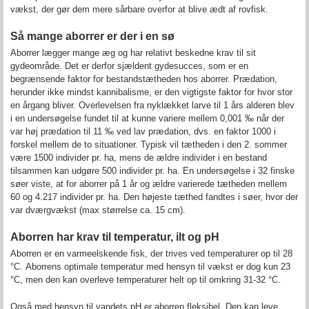
vækst, der gør dem mere sårbare overfor at blive ædt af rovfisk.
Så mange aborrer er der i en sø
Aborrer lægger mange æg og har relativt beskedne krav til sit
gydeområde. Det er derfor sjældent gydesucces, som er en
begrænsende faktor for bestandstætheden hos aborrer. Prædation,
herunder ikke mindst kannibalisme, er den vigtigste faktor for hvor stor
en årgang bliver. Overlevelsen fra nyklækket larve til 1 års alderen blev
i en undersøgelse fundet til at kunne variere mellem 0,001 ‰ når der
var høj prædation til 11 ‰ ved lav prædation, dvs. en faktor 1000 i
forskel mellem de to situationer. Typisk vil tætheden i den 2. sommer
være 1500 individer pr. ha, mens de ældre individer i en bestand
tilsammen kan udgøre 500 individer pr. ha. En undersøgelse i 32 finske
søer viste, at for aborrer på 1 år og ældre varierede tætheden mellem
60 og 4.217 individer pr. ha. Den højeste tæthed fandtes i søer, hvor der
var dværgvækst (max størrelse ca. 15 cm).
Aborren har krav til temperatur, ilt og pH
Aborren er en varmeelskende fisk, der trives ved temperaturer op til 28
°C. Aborrens optimale temperatur med hensyn til vækst er dog kun 23
°C, men den kan overleve temperaturer helt op til omkring 31-32 °C.
Også med hensyn til vandets pH er aborren fleksibel. Den kan leve