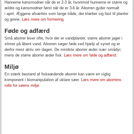
Hannerne kønsmodner når de er 2-3 år, hvorimod hunnerne er større og
ældre og kønsmodner først når de er 3-6 år. Aborren gyder normalt
i april. Æggene afsættes som lange tråde, der klæber sig fast til planter
og grene.
Læs mere om formering.
Føde og adfærd
Små aborrer lever ofte, hvor der er vandplanter, større aborrer jager i
stimer på åbent vand. Aborren søger føde ved hjælp af synet og er
derfor mest aktiv om dagen. De mindste aborrer æder især smådyr,
mens de større aborrer æder fisk.
Læs mere om føde og adfærd.
Miljø
En stærk bestand af fiskeædende aborrer kan være en vigtig
komponent i biomanipulation af uklare søer.
Læs mere om aborrens
rolle for søens miljø.