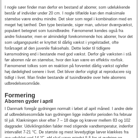
I nogle søer finder man derfor en bestand af aborrer, som udelukkende
består af individer under 20 cm. I nogle tilfælde kan den maksimale
størrelse være endnu mindre. Det sker som regel i kombination med en
meget høj tæthed. Den type bestande, siger man, udviser dværgvækst,
populært betegnet som tusindbrødre. Fænomenet kendes også fra
andre fiskearter, men er almindeligt forekommende hos aborrer, hvor det
som udgangspunkt er knyttet til dårlig vækst i yngelstadiet, ofte
forårsaget af den juvenile flaksehals. Dette leder til tidligere
kønsmodning end i bestande med god vækst. Derfor går væksten i stå
før aborren når en størrelse, hvor den kan være en effektiv rovfisk.
Fænomenet tolkes som en reaktion på forventet dårlig vækst og/eller
høj dødelighed senere i livet. Det bliver derfor vigtigt at reproducere sig
tidligt i livet. Man finder bestande af tusindbrødre over hele aborrens
udbredelsesområde.
Formering
Aborren gyder i april
I Danmark foregår gydningen normalt i løbet af april måned. I andre dele
af udbredelsesområde kan gydningen ligge indenfor perioden fra februar
til juli. Klækningen sker efter 7 – 18 dage og kræver mellem 83 og 102
daggrader. Udviklingstiden falder med stigende vandtemperatur, indenfor
intervallet 7-21 °C. De største og mest levedygtige larver klækkes fra
æg udviklet ved 14 °C. pH skal være mindst 5.5 for at gydning og