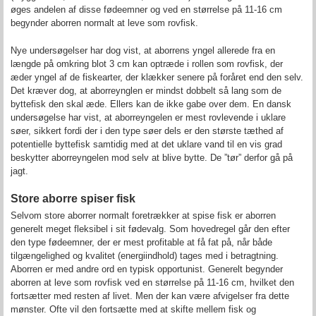
øges andelen af disse fødeemner og ved en størrelse på 11-16 cm
begynder aborren normalt at leve som rovfisk.
Nye undersøgelser har dog vist, at aborrens yngel allerede fra en
længde på omkring blot 3 cm kan optræde i rollen som rovfisk, der
æder yngel af de fiskearter, der klækker senere på foråret end den selv.
Det kræver dog, at aborreynglen er mindst dobbelt så lang som de
byttefisk den skal æde. Ellers kan de ikke gabe over dem. En dansk
undersøgelse har vist, at aborreyngelen er mest rovlevende i uklare
søer, sikkert fordi der i den type søer dels er den største tæthed af
potentielle byttefisk samtidig med at det uklare vand til en vis grad
beskytter aborreyngelen mod selv at blive bytte. De ”tør” derfor gå på
jagt.
Store aborre spiser fisk
Selvom store aborrer normalt foretrækker at spise fisk er aborren
generelt meget fleksibel i sit fødevalg. Som hovedregel går den efter
den type fødeemner, der er mest profitable at få fat på, når både
tilgængelighed og kvalitet (energiindhold) tages med i betragtning.
Aborren er med andre ord en typisk opportunist. Generelt begynder
aborren at leve som rovfisk ved en størrelse på 11-16 cm, hvilket den
fortsætter med resten af livet. Men der kan være afvigelser fra dette
mønster. Ofte vil den fortsætte med at skifte mellem fisk og