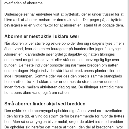
overfladen af aborrerne.
Undersøgelser har endvidere vist at byttefisk, der er under trussel for at
blive ædt af aborrer, nedsætter deres aktivitet. Det peger på, at byttets
bevægelse er en vigtig faktor for at aborren er i stand til at opdage dem.
Aborren er mest aktiv i uklare søer
Når aborren bliver større og ældre opholder den sig i dagens lyse timer i
åbent vand, hvor den enten fouragerer på bunden eller jager fiskeyngel.
Aborren er i klarvandede søer tydeligt dagaktiv og natten tilbringes
enten med meget lidt aktivitet eller stående helt ubevægelig lige over
bunden. De fleste individer opholder sig nærmere bredden om natten
end om dagen. Nogle individer står blandt bredzonens planter eller helt
inde i rørsumpen. Somme tider vælges den præcis samme standplads
flere nætter i træk. I uklare søer er der hos de store aborrer derimod
ingen forskel mellem aktiviteten dag og nat. De tilbringer samtidig mere
tid i søens åbne vand, også om natten.
Små aborrer finder skjul ved bredden
Den nyklækkede aborreyngel opholder sig i åbent vand nær overfladen.
I den første tid, er vind og strøm derfor bestemmende for hvor de flyttes
hen. Men så snart ynglen bliver mobil, søger de aktivt ind mod bredden.
De opholder sig herefter det meste af tiden i den del af bredzonen, hvor