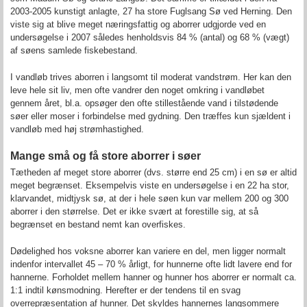
2003-2005 kunstigt anlagte, 27 ha store Fuglsang Sø ved Herning. Den
viste sig at blive meget næringsfattig og aborrer udgjorde ved en
undersøgelse i 2007 således henholdsvis 84 % (antal) og 68 % (vægt)
af søens samlede fiskebestand.
I vandløb trives aborren i langsomt til moderat vandstrøm. Her kan den
leve hele sit liv, men ofte vandrer den noget omkring i vandløbet
gennem året, bl.a. opsøger den ofte stillestående vand i tilstødende
søer eller moser i forbindelse med gydning. Den træffes kun sjældent i
vandløb med høj strømhastighed.
Mange små og få store aborrer i søer
Tætheden af meget store aborrer (dvs. større end 25 cm) i en sø er altid
meget begrænset. Eksempelvis viste en undersøgelse i en 22 ha stor,
klarvandet, midtjysk sø, at der i hele søen kun var mellem 200 og 300
aborrer i den størrelse. Det er ikke svært at forestille sig, at så
begrænset en bestand nemt kan overfiskes.
Dødelighed hos voksne aborrer kan variere en del, men ligger normalt
indenfor intervallet 45 – 70 % årligt, for hunnerne ofte lidt lavere end for
hannerne. Forholdet mellem hanner og hunner hos aborrer er normalt ca.
1:1 indtil kønsmodning. Herefter er der tendens til en svag
overrepræsentation af hunner. Det skyldes hannernes langsommere