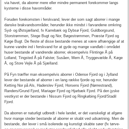
via havet, da aborrer mere eller mindre permanent forekommer langs
kysterne i disse havområder.
Foruden forekomsten i ferskvand, lever der som sagt aborrer i mange
danske brakvandsområder, herunder ikke mindst i farvandene omkring
Syd- og Østsjælland, fx Karrebæk og Dybsø Fjord, Guldborgsund,
Storstrømmen, Stege Bugt og Nor, Bøgestrømmen, Præstø Fjord og
Køge Bugt. De fleste af disse bestande menes at være afhængige af at
kunne vandre ind i ferskvand for at gyde og mange vandløb i området
huser bestande af vandrende aborrer, eksempelvis Flintinge Å på
Lolland, Tingsted Å på Falster, Susåen, Mern Å, Tryggevælde Å, Køge
Å, og Store Vejle Å på Sjælland.
På Fyn træffer man eksempelvis aborrer i Odense Fjord og i Jylland
lever der bestande af aborrer i en lang række fjorde og nor, herunder
Ketting Nor på Als, Haderslev Fjord, Horsens Fjord (Nørrestrand),
Randers/Grund Fjord, Mariager Fjord og Hjarbæk Fjord. På den jyske
vestkyst er der bestande i Nissum Fjord og Ringkøbing Fjord/Stadil
Fjord.
Da aborren er naturligt udbredt i hele landet, er det vanskeligt at afgøre
hvor mange steder bestande af aborrer er skabt ved udsætning. Men de
bestande, der lever i små isolerede og kunstigt skabte søer (fx tørve-