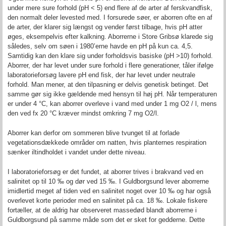
under mere sure forhold (pH < 5) end flere af de arter af ferskvandfisk,
den normalt deler levested med. I forsurede søer, er aborren ofte en af
de arter, der klarer sig længst og vender først tilbage, hvis pH atter
øges, eksempelvis efter kalkning. Aborrerne i Store Gribsø klarede sig
således, selv om søen i 1980’erne havde en pH på kun ca. 4,5.
Samtidig kan den klare sig under forholdsvis basiske (pH >10) forhold.
Aborrer, der har levet under sure forhold i flere generationer, tåler ifølge
laboratorieforsøg lavere pH end fisk, der har levet under neutrale
forhold. Man mener, at den tilpasning er delvis genetisk betinget. Det
samme gør sig ikke gældende med hensyn til høj pH. Når temperaturen
er under 4 °C, kan aborrer overleve i vand med under 1 mg O2 / l, mens
den ved fx 20 °C kræver mindst omkring 7 mg O2/l.
Aborrer kan derfor om sommeren blive tvunget til at forlade
vegetationsdækkede områder om natten, hvis planternes respiration
sænker iltindholdet i vandet under dette niveau.
I laboratorieforsøg er det fundet, at aborrer trives i brakvand ved en
salinitet op til 10 ‰ og dør ved 15 ‰. I Guldborgsund lever aborrerne
imidlertid meget af tiden ved en salinitet noget over 10 ‰ og har også
overlevet korte perioder med en salinitet på ca. 18 ‰. Lokale fiskere
fortæller, at de aldrig har observeret massedød blandt aborrerne i
Guldborgsund på samme måde som det er sket for gedderne. Dette