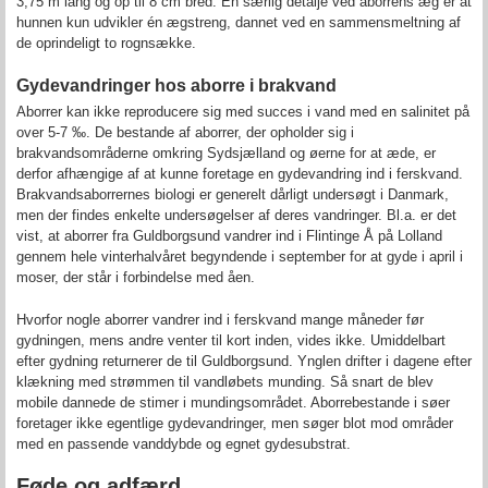
3,75 m lang og op til 8 cm bred. En særlig detalje ved aborrens æg er at
hunnen kun udvikler én ægstreng, dannet ved en sammensmeltning af
de oprindeligt to rognsække.
Gydevandringer hos aborre i brakvand
Aborrer kan ikke reproducere sig med succes i vand med en salinitet på
over 5-7 ‰. De bestande af aborrer, der opholder sig i
brakvandsområderne omkring Sydsjælland og øerne for at æde, er
derfor afhængige af at kunne foretage en gydevandring ind i ferskvand.
Brakvandsaborrernes biologi er generelt dårligt undersøgt i Danmark,
men der findes enkelte undersøgelser af deres vandringer. Bl.a. er det
vist, at aborrer fra Guldborgsund vandrer ind i Flintinge Å på Lolland
gennem hele vinterhalvåret begyndende i september for at gyde i april i
moser, der står i forbindelse med åen.
Hvorfor nogle aborrer vandrer ind i ferskvand mange måneder før
gydningen, mens andre venter til kort inden, vides ikke. Umiddelbart
efter gydning returnerer de til Guldborgsund. Ynglen drifter i dagene efter
klækning med strømmen til vandløbets munding. Så snart de blev
mobile dannede de stimer i mundingsområdet. Aborrebestande i søer
foretager ikke egentlige gydevandringer, men søger blot mod områder
med en passende vanddybde og egnet gydesubstrat.
Føde og adfærd