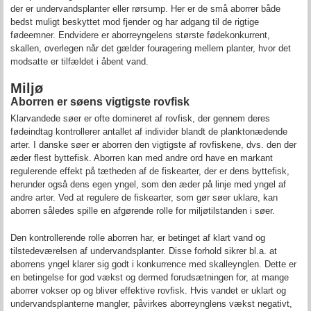
der er undervandsplanter eller rørsump. Her er de små aborrer både
bedst muligt beskyttet mod fjender og har adgang til de rigtige
fødeemner. Endvidere er aborreyngelens største fødekonkurrent,
skallen, overlegen når det gælder fouragering mellem planter, hvor det
modsatte er tilfældet i åbent vand.
Miljø
Aborren er søens vigtigste rovfisk
Klarvandede søer er ofte domineret af rovfisk, der gennem deres
fødeindtag kontrollerer antallet af individer blandt de planktonædende
arter. I danske søer er aborren den vigtigste af rovfiskene, dvs. den der
æder flest byttefisk. Aborren kan med andre ord have en markant
regulerende effekt på tætheden af de fiskearter, der er dens byttefisk,
herunder også dens egen yngel, som den æder på linje med yngel af
andre arter. Ved at regulere de fiskearter, som gør søer uklare, kan
aborren således spille en afgørende rolle for miljøtilstanden i søer.
Den kontrollerende rolle aborren har, er betinget af klart vand og
tilstedeværelsen af undervandsplanter. Disse forhold sikrer bl.a. at
aborrens yngel klarer sig godt i konkurrence med skalleynglen. Dette er
en betingelse for god vækst og dermed forudsætningen for, at mange
aborrer vokser op og bliver effektive rovfisk. Hvis vandet er uklart og
undervandsplanterne mangler, påvirkes aborreynglens vækst negativt,