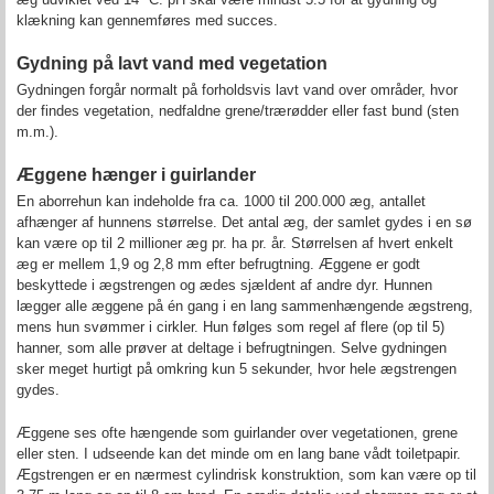
klækning kan gennemføres med succes.
Gydning på lavt vand med vegetation
Gydningen forgår normalt på forholdsvis lavt vand over områder, hvor
der findes vegetation, nedfaldne grene/trærødder eller fast bund (sten
m.m.).
Æggene hænger i guirlander
En aborrehun kan indeholde fra ca. 1000 til 200.000 æg, antallet
afhænger af hunnens størrelse. Det antal æg, der samlet gydes i en sø
kan være op til 2 millioner æg pr. ha pr. år. Størrelsen af hvert enkelt
æg er mellem 1,9 og 2,8 mm efter befrugtning. Æggene er godt
beskyttede i ægstrengen og ædes sjældent af andre dyr. Hunnen
lægger alle æggene på én gang i en lang sammenhængende ægstreng,
mens hun svømmer i cirkler. Hun følges som regel af flere (op til 5)
hanner, som alle prøver at deltage i befrugtningen. Selve gydningen
sker meget hurtigt på omkring kun 5 sekunder, hvor hele ægstrengen
gydes.
Æggene ses ofte hængende som guirlander over vegetationen, grene
eller sten. I udseende kan det minde om en lang bane vådt toiletpapir.
Ægstrengen er en nærmest cylindrisk konstruktion, som kan være op til