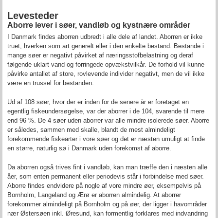
Levesteder
Aborre lever i søer, vandløb og kystnære områder
I Danmark findes aborren udbredt i alle dele af landet. Aborren er ikke
truet, hverken som art generelt eller i den enkelte bestand. Bestande i
mange søer er negativt påvirket af næringsstofbelastning og deraf
følgende uklart vand og forringede opvækstvilkår. De forhold vil kunne
påvirke antallet af store, rovlevende individer negativt, men de vil ikke
være en trussel for bestanden.
Ud af 108 søer, hvor der er inden for de senere år er foretaget en
egentlig fiskeundersøgelse, var der aborrer i de 104, svarende til mere
end 96 %. De 4 søer uden aborrer var alle mindre isolerede søer. Aborre
er således, sammen med skalle, blandt de mest almindeligt
forekommende fiskearter i vore søer og det er næsten umuligt at finde
en større, naturlig sø i Danmark uden forekomst af aborre.
Da aborren også trives fint i vandløb, kan man træffe den i næsten alle
åer, som enten permanent eller periodevis står i forbindelse med søer.
Aborre findes endvidere på nogle af vore mindre øer, eksempelvis på
Bornholm, Langeland og Ærø er aborren almindelig. At aborrer
forekommer almindeligt på Bornholm og på øer, der ligger i havområder
nær Østersøen inkl. Øresund, kan formentlig forklares med indvandring