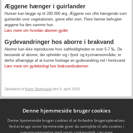
Æggene hænger i guirlander
Hunner kan lægge op til 200.000 æg. Æggene ses ofte hængende som
guirlander over vegetationen, grene eller sten. Flere hanner befrugter
æggene fra den samme hun.
Læs mere om hvordan aborren gyder
Gydevandringer hos aborre i brakvand
Aborrer kan ikke reproducere hvis saltholdigheden er over 5-7 ‰. De
bestande af aborrer, der opholder sig i fjord- og kystnæreområder, er
derfor afhængige af at kunne foretage en gydevandring ind i ferskvand.
Læs mere om gydebiologi hos brakvandsaborren
Opdateret af
Karin Stubgaard
den 9. april 2026
Denne hjemmeside bruger cookies
Fiskepleje.dk
Denne hjemmeside bruger cookies til at forbedre brugeroplevelsen.
DTU Aqua - Institut for Akvatiske Ressourcer
Vejlsøvej 39
Ved at bruge vores hjemmeside giver du samtykke til alle cookies i
8600 Silkeborg
overensstemmelse med vores cookiepolitik.
Læs mere