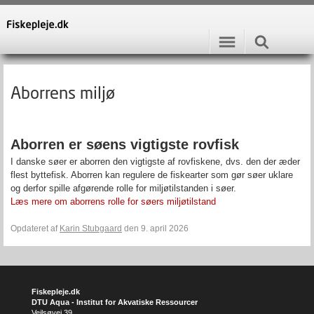
Aborrens miljø
Aborren er søens vigtigste rovfisk
I danske søer er aborren den vigtigste af rovfiskene, dvs. den der æder
flest byttefisk. Aborren kan regulere de fiskearter som gør søer uklare
og derfor spille afgørende rolle for miljøtilstanden i søer.
Læs mere om aborrens rolle for søers miljøtilstand
Opdateret af
Karin Stubgaard
den 9. april 2026
Fiskepleje.dk
DTU Aqua - Institut for Akvatiske Ressourcer
Vejlsøvej 39