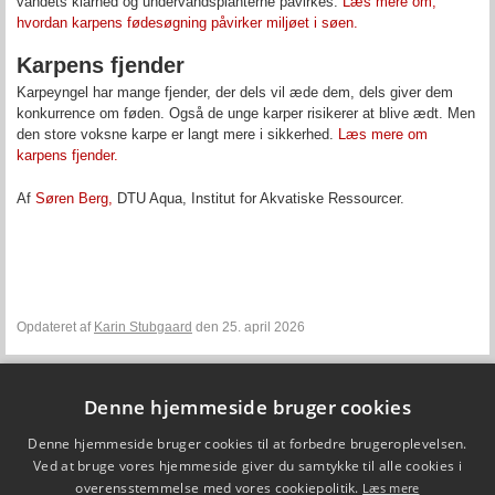
vandets klarhed og undervandsplanterne påvirkes.
Læs mere om,
hvordan karpens fødesøgning påvirker miljøet i søen.
Karpens fjender
Karpeyngel har mange fjender, der dels vil æde dem, dels giver dem
konkurrence om føden. Også de unge karper risikerer at blive ædt. Men
den store voksne karpe er langt mere i sikkerhed.
Læs mere om
karpens fjender.
Af
Søren Berg,
DTU Aqua, Institut for Akvatiske Ressourcer.
Opdateret af
Karin Stubgaard
den 25. april 2026
Denne hjemmeside bruger cookies
Fiskepleje.dk
Denne hjemmeside bruger cookies til at forbedre brugeroplevelsen.
DTU Aqua - Institut for Akvatiske Ressourcer
Vejlsøvej 39
Ved at bruge vores hjemmeside giver du samtykke til alle cookies i
8600 Silkeborg
overensstemmelse med vores cookiepolitik.
Læs mere
ffi@aqua.dtu.dk