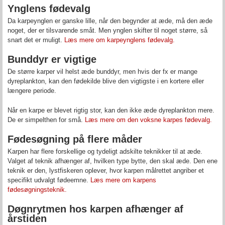
Ynglens fødevalg
Da karpeynglen er ganske lille, når den begynder at æde, må den æde
noget, der er tilsvarende småt. Men ynglen skifter til noget større, så
snart det er muligt.
Læs mere om karpeynglens fødevalg.
Bunddyr er vigtige
De større karper vil helst æde bunddyr, men hvis der fx er mange
dyreplankton, kan den fødekilde blive den vigtigste i en kortere eller
længere periode.
Når en karpe er blevet rigtig stor, kan den ikke æde dyreplankton mere.
De er simpelthen for små.
Læs mere om den voksne karpes fødevalg.
Fødesøgning på flere måder
Karpen har flere forskellige og tydeligt adskilte teknikker til at æde.
Valget af teknik afhænger af, hvilken type bytte, den skal æde. Den ene
teknik er den, lystfiskeren oplever, hvor karpen målrettet angriber et
specifikt udvalgt fødeemne.
Læs mere om karpens
fødesøgningsteknik.
Døgnrytmen hos karpen afhænger af
årstiden