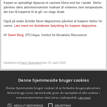
Karpen er oprindeligt tilpasset et varmere klima end her i landet. Derfor
påvirkes dens aktivitetsmønster markant af vinterens lave temperaturer,
der kan få karperne til at gå i en slags dvale.
Også på andre årstider bliver døgnrytmen påvirket af karpens behov for
varme.
Læs mere om årstidernes betydning for karpens døgnrytme.
Af
Søren Berg,
DTU Aqua, Institut for Akvatiske Ressourcer.
Opdateret af
Karin Stubgaard
den 25. april 2026
Denne hjemmeside bruger cookies
Fiskepleje.dk
Denne hjemmeside bruger cookies til at forbedre brugeroplevelsen.
DTU Aqua - Institut for Akvatiske Ressourcer
Vejlsøvej 39
Ved at bruge vores hjemmeside giver du samtykke til alle cookies i
8600 Silkeborg
overensstemmelse med vores cookiepolitik.
Læs mere
ffi@aqua.dtu.dk
Tlf. 35 88 33 00
ABSOLUT NØDVENDIGE
MÅLRETNING