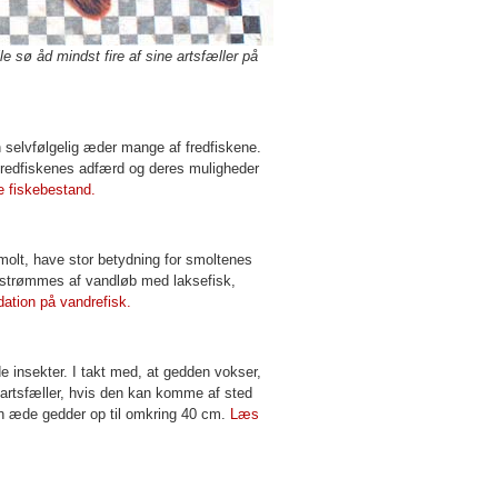
 sø åd mindst fire af sine artsfæller på
n selvfølgelig æder mange af fredfiskene.
e fredfiskenes adfærd og deres muligheder
 fiskebestand.
molt, have stor betydning for smoltenes
emstrømmes af vandløb med laksefisk,
tion på vandrefisk.
e insekter. I takt med, at gedden vokser,
 artsfæller, hvis den kan komme af sted
an æde gedder op til omkring 40 cm.
Læs