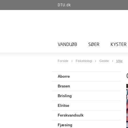
DTU.dk
VANDLØB
SØER
KYSTER
Forside
Fiskebiologi
Gedde
Miljø
Aborre
Brasen
Brisling
Elritse
Ferskvandsulk
Fjæsing