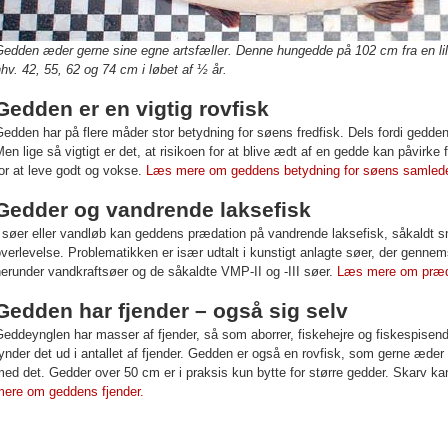
edden æder gerne sine egne artsfæller. Denne hungedde på 102 cm fra en lille
hv. 42, 55, 62 og 74 cm i løbet af ½ år.
Gedden er en vigtig rovfisk
edden har på flere måder stor betydning for søens fredfisk. Dels fordi gedde
en lige så vigtigt er det, at risikoen for at blive ædt af en gedde kan påvirk
or at leve godt og vokse.
Læs mere om geddens betydning for søens samlede
Gedder og vandrende laksefisk
 søer eller vandløb kan geddens prædation på vandrende laksefisk, såkaldt s
verlevelse. Problematikken er især udtalt i kunstigt anlagte søer, der genn
erunder vandkraftsøer og de såkaldte VMP-II og -III søer.
Læs mere om præda
Gedden har fjender – også sig selv
eddeynglen har masser af fjender, så som aborrer, fiskehejre og fiskespisend
ynder det ud i antallet af fjender. Gedden er også en rovfisk, som gerne æder
ed det. Gedder over 50 cm er i praksis kun bytte for større gedder. Skarv k
mere om geddens fjender.