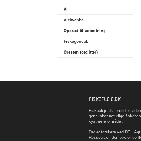
Ål
Ålekvabbe
Opdræt til udsætning
Fiskegenetik
Øresten (otolitter)
FISKEPLEJE.DK
Fiskepleje.dk formidler vid
genskaber naturlige fiskebes
kystnære områder.
Det er forskere ved DTU Aqua
Ressourcer, der leverer de fl