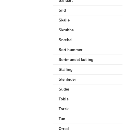
Sandart
Sild
Skalle
Skrubbe
Snæbel
Sort hummer
Sortmundet kutling
Stalling
Stenbider
Suder
Tobis
Torsk
Tun
Ørred