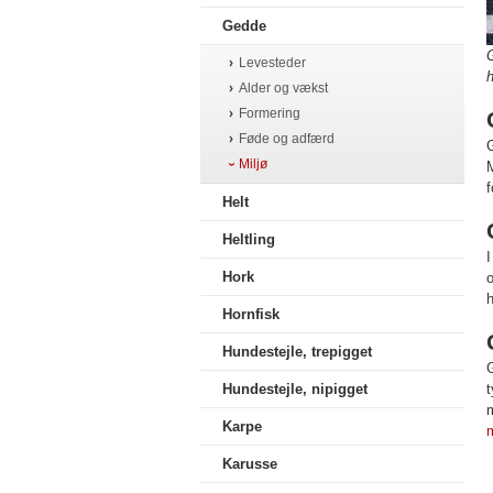
Gedde
G
Levesteder
h
Alder og vækst
Formering
Føde og adfærd
G
Miljø
M
f
Helt
Heltling
I
Hork
o
h
Hornfisk
Hundestejle, trepigget
G
Hundestejle, nipigget
t
m
Karpe
Karusse