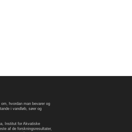
en om, hvordan man bevarer og
tande i vandløb, søer og
, Institut for Akvatiske
este af de forskningsresultater,