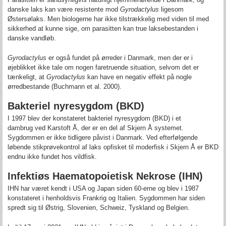
danske laks kan være resistente mod
Gyrodactylus
ligesom
Østersølaks. Men biologerne har ikke tilstrækkelig med viden til med
sikkerhed at kunne sige, om parasitten kan true laksebestanden i
danske vandløb.
Gyrodactylus
er også fundet på ørreder i Danmark, men der er i
øjeblikket ikke tale om nogen faretruende situation, selvom det er
tænkeligt, at
Gyrodactylus
kan have en negativ effekt på nogle
ørredbestande (Buchmann et al. 2000).
Bakteriel nyresygdom (BKD)
I 1997 blev der konstateret bakteriel nyresygdom (BKD) i et
dambrug ved Karstoft Å, der er en del af Skjern Å systemet.
Sygdommen er ikke tidligere påvist i Danmark. Ved efterfølgende
løbende stikprøvekontrol af laks opfisket til moderfisk i Skjern Å er BKD
endnu ikke fundet hos vildfisk.
Infektiøs Haematopoietisk Nekrose
(IHN)
IHN har været kendt i USA og Japan siden 60-erne og blev i 1987
konstateret i henholdsvis Frankrig og Italien. Sygdommen har siden
spredt sig til Østrig, Slovenien, Schweiz, Tyskland og Belgien.