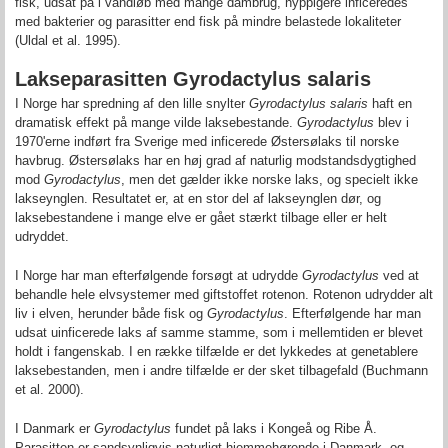
fisk, udsat på i vandløb med mange dambrug, hyppigere inficeredes
med bakterier og parasitter end fisk på mindre belastede lokaliteter
(Uldal et al. 1995).
Lakseparasitten
Gyrodactylus salaris
I Norge har spredning af den lille snylter
Gyrodactylus salaris
haft en
dramatisk effekt på mange vilde laksebestande.
Gyrodactylus
blev i
1970'erne indført fra Sverige med inficerede Østersølaks til norske
havbrug. Østersølaks har en høj grad af naturlig modstandsdygtighed
mod
Gyrodactylus
, men det gælder ikke norske laks, og specielt ikke
lakseynglen. Resultatet er, at en stor del af lakseynglen dør, og
laksebestandene i mange elve er gået stærkt tilbage eller er helt
udryddet.
I Norge har man efterfølgende forsøgt at udrydde
Gyrodactylus
ved at
behandle hele elvsystemer med giftstoffet rotenon. Rotenon udrydder alt
liv i elven, herunder både fisk og
Gyrodactylus
. Efterfølgende har man
udsat uinficerede laks af samme stamme, som i mellemtiden er blevet
holdt i fangenskab. I en række tilfælde er det lykkedes at genetablere
laksebestanden, men i andre tilfælde er der sket tilbagefald (Buchmann
et al. 2000).
I Danmark er
Gyrodactylus
fundet på laks i Kongeå og Ribe Å.
Parasitten er sandsynligvis naturligt hjemmehørende i Danmark, og