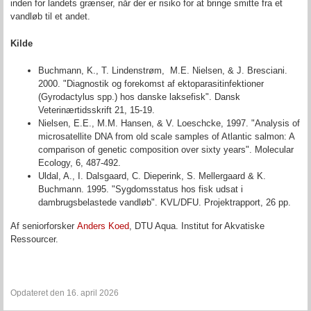
inden for landets grænser, når der er risiko for at bringe smitte fra et
vandløb til et andet.
Kilde
Buchmann, K., T. Lindenstrøm, M.E. Nielsen, & J. Bresciani.
2000. "Diagnostik og forekomst af ektoparasitinfektioner
(Gyrodactylus spp.) hos danske laksefisk". Dansk
Veterinærtidsskrift 21, 15-19.
Nielsen, E.E., M.M. Hansen, & V. Loeschcke, 1997. "Analysis of
microsatellite DNA from old scale samples of Atlantic salmon: A
comparison of genetic composition over sixty years". Molecular
Ecology, 6, 487-492.
Uldal, A., I. Dalsgaard, C. Dieperink, S. Mellergaard & K.
Buchmann. 1995. "Sygdomsstatus hos fisk udsat i
dambrugsbelastede vandløb". KVL/DFU. Projektrapport, 26 pp.
Af seniorforsker
Anders Koed
, DTU Aqua. Institut for Akvatiske
Ressourcer.
Opdateret den 16. april 2026