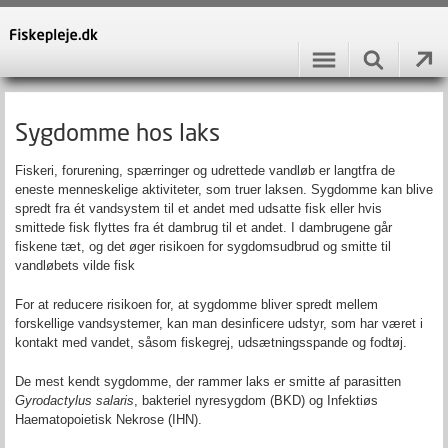
Sygdomme hos laks
Fiskeri, forurening, spærringer og udrettede vandløb er langtfra de
eneste menneskelige aktiviteter, som truer laksen. Sygdomme kan blive
spredt fra ét vandsystem til et andet med udsatte fisk eller hvis
smittede fisk flyttes fra ét dambrug til et andet. I dambrugene går
fiskene tæt, og det øger risikoen for sygdomsudbrud og smitte til
vandløbets vilde fisk
For at reducere risikoen for, at sygdomme bliver spredt mellem
forskellige vandsystemer, kan man desinficere udstyr, som har været i
kontakt med vandet, såsom fiskegrej, udsætningsspande og fodtøj.
De mest kendt sygdomme, der rammer laks er smitte af parasitten
Gyrodactylus salaris
, bakteriel nyresygdom (BKD) og
Infektiøs
Haematopoietisk Nekrose
(IHN).