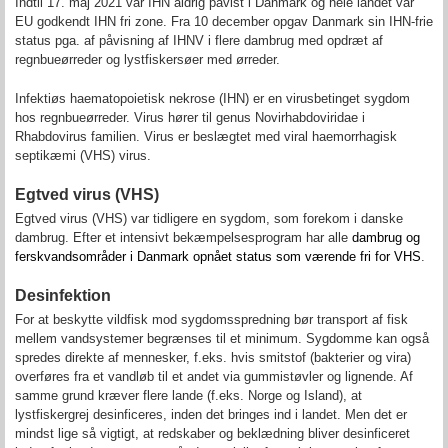
Indtil 17. maj 2021 var IHN aldrig påvist i Danmark og hele landet var
EU godkendt IHN fri zone. Fra 10 december opgav Danmark sin IHN-frie
status pga. af påvisning af IHNV i flere dambrug med opdræt af
regnbueørreder og lystfiskersøer med ørreder.
Infektiøs haematopoietisk nekrose (IHN) er en virusbetinget sygdom
hos regnbueørreder. Virus hører til genus Novirhabdoviridae i
Rhabdovirus familien. Virus er beslægtet med viral hae­morrha­gisk
septikæmi (VHS) virus.
Egtved virus (VHS)
Egtved virus (VHS) var tidligere en sygdom, som forekom i danske
dambrug. Efter et intensivt bekæmpelsesprogram har alle
dambrug og
ferskvandsområder i Danmark opnået status som værende fri for VHS
.
Desinfektion
For at beskytte vildfisk mod sygdomsspredning bør transport af fisk
mellem vandsystemer begrænses til et minimum. Sygdomme kan også
spredes direkte af mennesker, f.eks. hvis smitstof (bakterier og vira)
overføres fra et vandløb til et andet via gummistøvler og lignende. Af
samme grund kræver flere lande (f.eks. Norge og Island), at
lystfiskergrej desinficeres, inden det bringes ind i landet. Men det er
mindst lige så vigtigt, at redskaber og beklædning bliver desinficeret