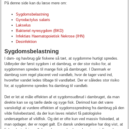
På denne side kan du læse mere om:
Sygdomsbelastning
Gyrodactylus salaris
Lakselus
Bakteriel nyresygdom (BKD)
Infektiøs Haematopoietisk Nekrose
(IHN)
Desinfektion
Sygdomsbelastning
I dam- og havbrug går fiskene så tæt, at sygdomme hurtigt spredes.
Udbryder der først sygdom i et dambrug, er der stor risiko for, at
sygdommen spredes til mange fisk på dambruget. I Danmark er
dambrug som regel placeret ved vandløb, hvor de tager vand ind,
hvorefter vandet ledes tilbage til vandløbet. Der er således stor risiko
for, at sygdomme spredes fra dambrug til vandløb.
Det er let at måle effekten af et sygdomsudbrud i dambruget, da man
direkte kan se og tælle døde og syge fisk. Derimod kan det være
vanskeligt at vurdere effekten af sygdomsspredning fra dambrug på den
vilde fiskebestand, da der kun laves relativt få patologiske
undersøgelser af vildfisk. Og det er ofte kun ved massiv fiskedød, at
man opdager, der er noget galt. En dansk undersøgelse har dog vist, at