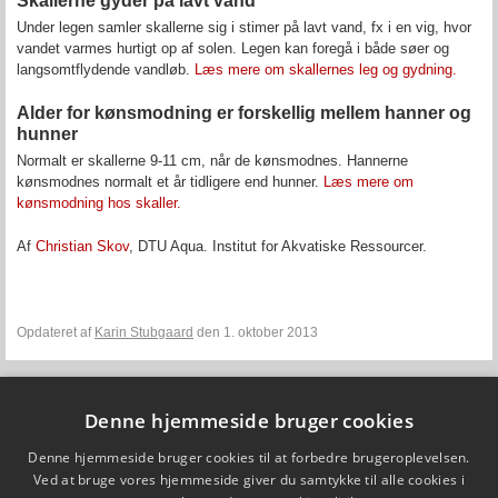
Skallerne gyder på lavt vand
Under legen samler skallerne sig i stimer på lavt vand, fx i en vig, hvor
vandet varmes hurtigt op af solen. Legen kan foregå i både søer og
langsomtflydende vandløb.
Læs mere om skallernes leg og gydning.
Alder for kønsmodning er forskellig mellem hanner og
hunner
Normalt er skallerne 9-11 cm, når de kønsmodnes. Hannerne
kønsmodnes normalt et år tidligere end hunner.
Læs mere om
kønsmodning hos skaller.
Af
Christian Skov
,
DTU Aqua. Institut for Akvatiske Ressourcer.
Opdateret af
Karin Stubgaard
den 1. oktober 2013
Denne hjemmeside bruger cookies
Fiskepleje.dk
DTU Aqua - Institut for Akvatiske Ressourcer
Denne hjemmeside bruger cookies til at forbedre brugeroplevelsen.
Vejlsøvej 39
Ved at bruge vores hjemmeside giver du samtykke til alle cookies i
8600 Silkeborg