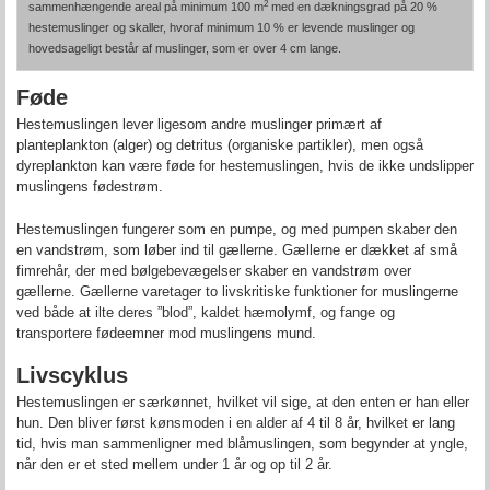
2
sammenhængende areal på minimum 100 m
med en dækningsgrad på 20 %
hestemuslinger og skaller, hvoraf minimum 10 % er levende muslinger og
hovedsageligt består af muslinger, som er over 4 cm lange.
Føde
Hestemuslingen lever ligesom andre muslinger primært af
planteplankton (alger) og detritus (organiske partikler), men også
dyreplankton kan være føde for hestemuslingen, hvis de ikke undslipper
muslingens fødestrøm.
Hestemuslingen fungerer som en pumpe, og med pumpen skaber den
en vandstrøm, som løber ind til gællerne. Gællerne er dækket af små
fimrehår, der med bølgebevægelser skaber en vandstrøm over
gællerne. Gællerne varetager to livskritiske funktioner for muslingerne
ved både at ilte deres ”blod”, kaldet hæmolymf, og fange og
transportere fødeemner mod muslingens mund.
Livscyklus
Hestemuslingen er særkønnet, hvilket vil sige, at den enten er han eller
hun. Den bliver først kønsmoden i en alder af 4 til 8 år, hvilket er lang
tid, hvis man sammenligner med blåmuslingen, som begynder at yngle,
når den er et sted mellem under 1 år og op til 2 år.