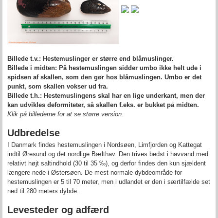
Billede t.v.: Hestemuslinger er større end blåmuslinger.
Billede i midten: På hestemuslingen sidder umbo ikke helt ude i
spidsen af skallen, som den gør hos blåmuslingen. Umbo er det
punkt, som skallen vokser ud fra.
Billede t.h.: Hestemuslingens skal har en lige underkant, men der
kan udvikles deformiteter, så skallen f.eks. er bukket på midten.
Klik på billederne for at se større version.
Udbredelse
I Danmark findes hestemuslingen i Nordsøen, Limfjorden og Kattegat
indtil Øresund og det nordlige Bælthav. Den trives bedst i havvand med
relativt højt saltindhold (30 til 35 ‰), og derfor findes den kun sjældent
længere nede i Østersøen. De mest normale dybdeområde for
hestemuslingen er 5 til 70 meter, men i udlandet er den i særtilfælde set
ned til 280 meters dybde.
Levesteder og adfærd