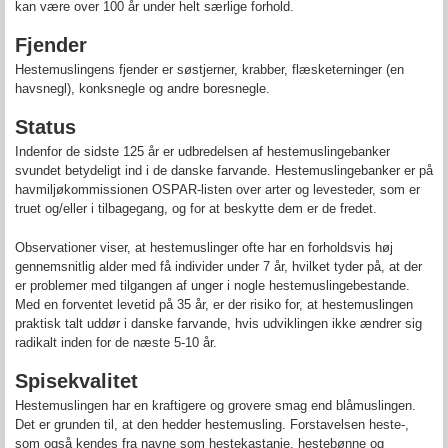
kan være over 100 år under helt særlige forhold.
Fjender
Hestemuslingens fjender er søstjerner, krabber, flæsketerninger (en
havsnegl), konksnegle og andre boresnegle.
Status
Indenfor de sidste 125 år er udbredelsen af hestemuslingebanker
svundet betydeligt ind i de danske farvande. Hestemuslingebanker er på
havmiljøkommissionen OSPAR-listen over arter og levesteder, som er
truet og/eller i tilbagegang, og for at beskytte dem er de fredet.
Observationer viser, at hestemuslinger ofte har en forholdsvis høj
gennemsnitlig alder med få individer under 7 år, hvilket tyder på, at der
er problemer med tilgangen af unger i nogle hestemuslingebestande.
Med en forventet levetid på 35 år, er der risiko for, at hestemuslingen
praktisk talt uddør i danske farvande, hvis udviklingen ikke ændrer sig
radikalt inden for de næste 5-10 år.
Spisekvalitet
Hestemuslingen har en kraftigere og grovere smag end blåmuslingen.
Det er grunden til, at den hedder hestemusling. Forstavelsen heste-,
som også kendes fra navne som hestekastanje, hestebønne og