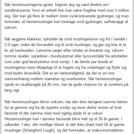
Når hestemuslingerne gyder, frigives æg og sæd direkte ud i
vandmasserne, hvor en enkelt hun kan være frugtbar med over 1 million
æg. Der kan gå flere år mellem store synkroniserede gydninger, og man
formoder, at hestemuslinger kan foretage små gydninger, uafhængigt af
sæson.
Når æggene klækker, opholder de små muslingelarver sig frit i vandet i
2-4 uger, inden de forvandler sig til små muslinger, og gør sig klar til et
liv på havbunden. Larverne søger efter steder at bosætte sig, såsom
tomme skaller, sprækker i bundsubstrat eller byssustråde fra artsfæller,
som yder god beskyttelse mod rovdyr. I de første par leveår er
muslingerne mere tilbøjelige til at frigøre sig fra underlaget og flytte sig
mod bedre levevilkår. Det er en nødvendighed, da der er en stor
sammenhæng mellem størrelse og overlevelse. Når hestemuslinger
opnår en skallængde på 45 mm, har de gode chancer for at overleve på
lang sigt.
Når hestemuslingen bliver voksen, har den ikke længere samme behov
for at gemme sig fra de typiske rovdyr og lever derfor resten af livet
fæstnet til det samme sted med rigelig plads til at vokse.
Hestemuslinger kan i danske farvande blive helt op til 35 år gamle. I
udlandet, f.eks. det nordlige Irland, er det ikke uhørt med 50 år gamle
muslinger (Strangford Lough), og det formodes, at maksimumalderen