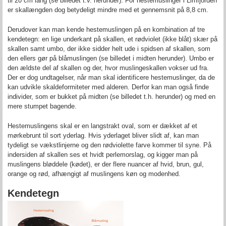
til 20 cm lang (se billedet t.v. herunder). For hestemuslinger i Limfjorden
er skallængden dog betydeligt mindre med et gennemsnit på 8,8 cm.
Derudover kan man kende hestemuslingen på en kombination af tre
kendetegn: en lige underkant på skallen, et rødviolet (ikke blåt) skær på
skallen samt umbo, der ikke sidder helt ude i spidsen af skallen, som
den ellers gør på blåmuslingen (se billedet i midten herunder). Umbo er
den ældste del af skallen og der, hvor muslingeskallen vokser ud fra.
Der er dog undtagelser, når man skal identificere hestemuslinger, da de
kan udvikle skaldeformiteter med alderen. Derfor kan man også finde
individer, som er bukket på midten (se billedet t.h. herunder) og med en
mere stumpet bagende.
Hestemuslingens skal er en langstrakt oval, som er dækket af et
mørkebrunt til sort yderlag. Hvis yderlaget bliver slidt af, kan man
tydeligt se vækstlinjerne og den rødviolette farve kommer til syne. På
indersiden af skallen ses et hvidt perlemorslag, og kigger man på
muslingens bløddele (kødet), er der flere nuancer af hvid, brun, gul,
orange og rød, afhængigt af muslingens køn og modenhed.
Kendetegn