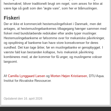
hestemakrel, bliver traditionelt brugt om noget, som anses for ikke at
være lige så godt som den ”ægte vare”, som her er blåmuslingen.
Fiskeri
Der er ikke et kommercielt hestemuslingefiskeri i Danmark, men det
antages, at hestemuslingebankernes tilbagegang hænger sammen med
fiskeri med bundslæbende redskaber efter andre typer muslinger.
Hestemuslingebankerne er følsomme over for mekaniske påvirkninger,
og opsplitning af bankerne kan have store konsekvenser for deres
sundhed. Det kan tage årtier, før en muslingebanke er genopbygget. I
værste fald kan bestanden kollapse, hvis mekanisk påvirkning
kombineres med, at der kommer for få unger, og muslingerne vokser
langsomt.
Af
Camilla Lynggaard Larsen
og
Morten Højen Kristiansen
, DTU Aqua.
Institut for Akvatiske Ressourcer.
Opdateret den 16. april 2026