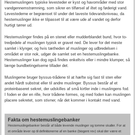
Hestemuslingers typiske levesteder er kyst og havområder med stor
vandgennemstrømning, som sikrer en tilførsel af iltet og føderigt vand.
Levestederne er begrænset til under det laveste tidevandsniveau, da
hestemuslinger ikke er tilpasset til at være ude af vandet og derfor
hurtigt tørrer ud.
Hestemuslinger findes på en stenet eller mudderblandet bund, hvor to-
tredjedele af muslingen typisk er gravet ned. De lever for det meste
samlet i klynger, og hvis tætheden af muslinger og udbredelsen i
området er stor nok, udgør de samlet set en hestemuslingebanke.
Hestemuslinger kan dog også findes enkeltvis eller i mindre klumper, så
længe bundbetingelserne tillader det.
Muslingerne bruger byssus-trådene til at hæfte sig fast til sten eller
andet hårdt substrat eller til andre muslinger. Byssus består af et
proteinbaseret sekret, der udskilles af små kirtler inde i muslingens fod.
I foden er der en rille, hvor trådene formes, og med foden kan muslingen
placere sekretet, som stivner, når det kommer i kontakt med vand.
Fakta om hestemuslingebanker
Hestemuslingebanker består af både levende muslinger og tomme skaller. For at
et område lever op til definitionerne af en banke (biogent rev) skal der være et