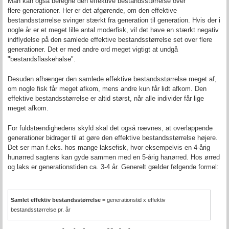
Man kan også beregne den effektive bestandsstørrelse over
flere generationer. Her er det afgørende, om den effektive
bestandsstørrelse svinger stærkt fra generation til generation. Hvis der i
nogle år er et meget lille antal moderfisk, vil det have en stærkt negativ
indflydelse på den samlede effektive bestandsstørrelse set over flere
generationer. Det er med andre ord meget vigtigt at undgå
"bestandsflaskehalse".
Desuden afhænger den samlede effektive bestandsstørrelse meget af,
om nogle fisk får meget afkom, mens andre kun får lidt afkom. Den
effektive bestandsstørrelse er altid størst, når alle individer får lige
meget afkom.
For fuldstændighedens skyld skal det også nævnes, at overlappende
generationer bidrager til at gøre den effektive bestandsstørrelse højere.
Det ser man f.eks. hos mange laksefisk, hvor eksempelvis en 4-årig
hunørred sagtens kan gyde sammen med en 5-årig hanørred. Hos ørred
og laks er generationstiden ca. 3-4 år. Generelt gælder følgende formel:
Samlet effektiv bestandsstørrelse
= generationstid x effektiv
bestandsstørrelse pr. år