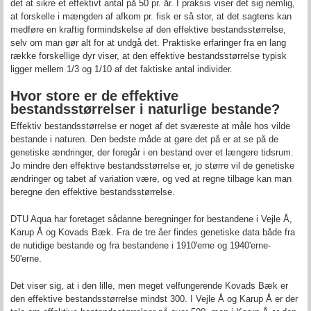
det at sikre et effektivt antal på 50 pr. år. I praksis viser det sig nemlig,
at forskelle i mængden af afkom pr. fisk er så stor, at det sagtens kan
medføre en kraftig formindskelse af den effektive bestandsstørrelse,
selv om man gør alt for at undgå det. Praktiske erfaringer fra en lang
række forskellige dyr viser, at den effektive bestandsstørrelse typisk
ligger mellem 1/3 og 1/10 af det faktiske antal individer.
Hvor store er de effektive
bestandsstørrelser i naturlige bestande
?
Effektiv bestandsstørrelse er noget af det sværeste at måle hos vilde
bestande i naturen. Den bedste måde at gøre det på er at se på de
genetiske ændringer, der foregår i en bestand over et længere tidsrum.
Jo mindre den effektive bestandsstørrelse er, jo større vil de genetiske
ændringer og tabet af variation være, og ved at regne tilbage kan man
beregne den effektive bestandsstørrelse.
DTU Aqua har foretaget sådanne beregninger for bestandene i Vejle Å,
Karup Å og Kovads Bæk. Fra de tre åer findes genetiske data både fra
de nutidige bestande og fra bestandene i 1910'erne og 1940'erne-
50'erne.
Det viser sig, at i den lille, men meget velfungerende Kovads Bæk er
den effektive bestandsstørrelse mindst 300. I Vejle Å og Karup Å er der