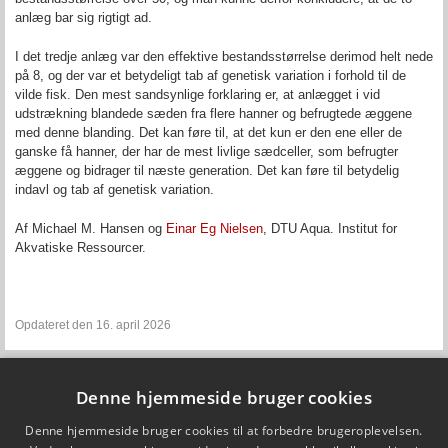
anlæg bar sig rigtigt ad.
I det tredje anlæg var den effektive bestandsstørrelse derimod helt nede
på 8, og der var et betydeligt tab af genetisk variation i forhold til de
vilde fisk. Den mest sandsynlige forklaring er, at anlægget i vid
udstrækning blandede sæden fra flere hanner og befrugtede æggene
med denne blanding. Det kan føre til, at det kun er den ene eller de
ganske få hanner, der har de mest livlige sædceller, som befrugter
æggene og bidrager til næste generation. Det kan føre til betydelig
indavl og tab af genetisk variation.
Af Michael M. Hansen og
Einar Eg Nielsen
, DTU Aqua. Institut for
Akvatiske Ressourcer.
Opdateret den 16. april 2026
Denne hjemmeside bruger cookies
Fiskepleje.dk
Denne hjemmeside bruger cookies til at forbedre brugeroplevelsen.
DTU Aqua - Institut for Akvatiske Ressourcer
Vejlsøvej 39