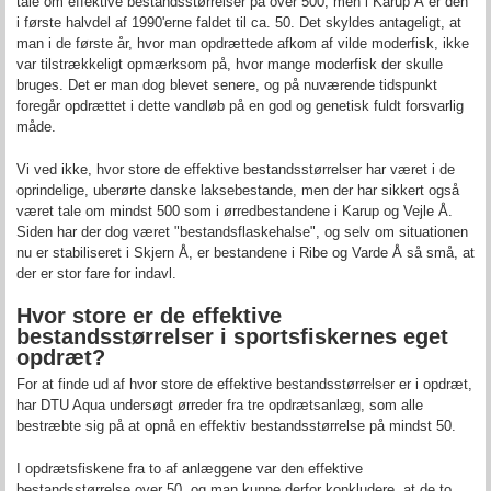
tale om effektive bestandsstørrelser på over 500, men i Karup Å er den
i første halvdel af 1990'erne faldet til ca. 50. Det skyldes antageligt, at
man i de første år, hvor man opdrættede afkom af vilde moderfisk, ikke
var tilstrækkeligt opmærksom på, hvor mange moderfisk der skulle
bruges. Det er man dog blevet senere, og på nuværende tidspunkt
foregår opdrættet i dette vandløb på en god og genetisk fuldt forsvarlig
måde.
Vi ved ikke, hvor store de effektive bestandsstørrelser har været i de
oprindelige, uberørte danske laksebestande, men der har sikkert også
været tale om mindst 500 som i ørredbestandene i Karup og Vejle Å.
Siden har der dog været "bestandsflaskehalse", og selv om situationen
nu er stabiliseret i Skjern Å, er bestandene i Ribe og Varde Å så små, at
der er stor fare for indavl.
Hvor store er de effektive
bestandsstørrelser i sportsfiskernes eget
opdræt
?
For at finde ud af hvor store de effektive bestandsstørrelser er i opdræt,
har DTU Aqua undersøgt ørreder fra tre opdrætsanlæg, som alle
bestræbte sig på at opnå en effektiv bestandsstørrelse på mindst 50.
I opdrætsfiskene fra to af anlæggene var den effektive
bestandsstørrelse over 50, og man kunne derfor konkludere, at de to