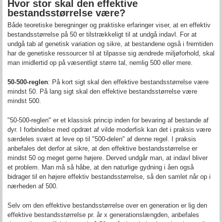
Hvor stor skal den effektive
bestandsstørrelse være?
Både teoretiske beregninger og praktiske erfaringer viser, at en effektiv
bestandsstørrelse på 50 er tilstrækkeligt til at undgå indavl. For at
undgå tab af genetisk variation og sikre, at bestandene også i fremtiden
har de genetiske ressourcer til at tilpasse sig ændrede miljøforhold, skal
man imidlertid op på væsentligt større tal, nemlig 500 eller mere.
50-500-reglen
: På kort sigt skal den effektive bestandsstørrelse være
mindst 50. På lang sigt skal den effektive bestandsstørrelse være
mindst 500.
"50-500-reglen" er et klassisk princip inden for bevaring af bestande af
dyr. I forbindelse med opdræt af vilde moderfisk kan det i praksis være
særdeles svært at leve op til "500-delen" af denne regel. I praksis
anbefales det derfor at sikre, at den effektive bestandsstørrelse er
mindst 50 og meget gerne højere. Derved undgår man, at indavl bliver
et problem. Man må så håbe, at den naturlige gydning i åen også
bidrager til en højere effektiv bestandsstørrelse, så den samlet når op i
nærheden af 500.
Selv om den effektive bestandsstørrelse over en generation er lig den
effektive bestandsstørrelse pr. år x generationslængden, anbefales