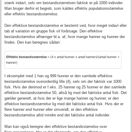
stærk indavl, selv om bestandsstørrelsen faktisk er på 1000 individer.
Man bruger derfor et begreb, som kaldes effektiv populationsstørrelse
eller effektiv bestandsstørrelse.
Den effektive bestandsstørrelse er bestemt ved, hvor meget indavl eller
tab af variation en gruppe fisk vil forårsage. Den effektive
bestandsstørrelse afhænger bl.a. af, hvor mange hanner og hunner der
findes. Den kan beregnes sådan:
Effektiv bestandsstørrelse
= (4 x antal hunner x antal hanner)/(antal hunner +
hanner)
I eksemplet med 1 han og 999 hunner er den samlede effektive
bestandsstørrelse overordentlig lille (4), selv om der faktisk var 1000
fisk. Hvis der derimod er f.eks. 25 hanner og 25 hunner er den samlede
effektive bestandsstørrelse 50, altså lig med det faktiske antal fisk. Det
gælder generelt, at hvis der er lige mange hanner og hunner, er den
effektive bestandsstørrelse lig med det faktiske antal fisk. Hvis der er
flere hanner end hunner eller omvendt, er den effektive
bestandsstørrelse altid mindre end det faktiske antal individer.
Man kan også beregne den effektive bestandsstørrelse over