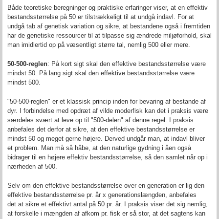
Både teoretiske beregninger og praktiske erfaringer viser, at en effektiv
bestandsstørrelse på 50 er tilstrækkeligt til at undgå indavl. For at
undgå tab af genetisk variation og sikre, at bestandene også i fremtiden
har de genetiske ressourcer til at tilpasse sig ændrede miljøforhold, skal
man imidlertid op på væsentligt større tal, nemlig 500 eller mere.
50-500-reglen
: På kort sigt skal den effektive bestandsstørrelse være
mindst 50. På lang sigt skal den effektive bestandsstørrelse være
mindst 500.
"50-500-reglen" er et klassisk princip inden for bevaring af bestande af
dyr. I forbindelse med opdræt af vilde moderfisk kan det i praksis være
særdeles svært at leve op til "500-delen" af denne regel. I praksis
anbefales det derfor at sikre, at den effektive bestandsstørrelse er
mindst 50 og meget gerne højere. Derved undgår man, at indavl bliver
et problem. Man må så håbe, at den naturlige gydning i åen også
bidrager til en højere effektiv bestandsstørrelse, så den samlet når op i
nærheden af 500.
Selv om den effektive bestandsstørrelse over en generation er lig den
effektive bestandsstørrelse pr. år x generationslængden, anbefales
det at sikre et effektivt antal på 50 pr. år. I praksis viser det sig nemlig,
at forskelle i mængden af afkom pr. fisk er så stor, at det sagtens kan