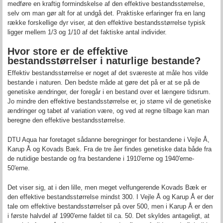
medføre en kraftig formindskelse af den effektive bestandsstørrelse,
selv om man gør alt for at undgå det. Praktiske erfaringer fra en lang
række forskellige dyr viser, at den effektive bestandsstørrelse typisk
ligger mellem 1/3 og 1/10 af det faktiske antal individer.
Hvor store er de effektive
bestandsstørrelser i naturlige bestande
?
Effektiv bestandsstørrelse er noget af det sværeste at måle hos vilde
bestande i naturen. Den bedste måde at gøre det på er at se på de
genetiske ændringer, der foregår i en bestand over et længere tidsrum.
Jo mindre den effektive bestandsstørrelse er, jo større vil de genetiske
ændringer og tabet af variation være, og ved at regne tilbage kan man
beregne den effektive bestandsstørrelse.
DTU Aqua har foretaget sådanne beregninger for bestandene i Vejle Å,
Karup Å og Kovads Bæk. Fra de tre åer findes genetiske data både fra
de nutidige bestande og fra bestandene i 1910'erne og 1940'erne-
50'erne.
Det viser sig, at i den lille, men meget velfungerende Kovads Bæk er
den effektive bestandsstørrelse mindst 300. I Vejle Å og Karup Å er der
tale om effektive bestandsstørrelser på over 500, men i Karup Å er den
i første halvdel af 1990'erne faldet til ca. 50. Det skyldes antageligt, at