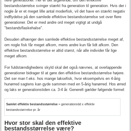
flere generationer. Her er det afgørende, om den effektive
bestandsstørrelse svinger stærkt fra generation til generation. Hvis der i
nogle år er et meget lille antal moderfisk, vil det have en stærkt negativ
indflydelse på den samlede effektive bestandsstørrelse set over flere
generationer. Det er med andre ord meget vigtigt at undgå
"bestandsflaskehalse".
Desuden afhænger den samlede effektive bestandsstørrelse meget af,
om nogle fisk får meget afkom, mens andre kun får lidt afkom. Den
effektive bestandsstørrelse er altid størst, når alle individer får lige
meget afkom.
For fuldstændighedens skyld skal det også nævnes, at overlappende
generationer bidrager til at gøre den effektive bestandsstørrelse højere.
Det ser man f.eks. hos mange laksefisk, hvor eksempelvis en 4-årig
hunørred sagtens kan gyde sammen med en 5-årig hanørred. Hos ørred
og laks er generationstiden ca. 3-4 år. Generelt gælder følgende formel:
Samlet effektiv bestandsstørrelse
= generationstid x effektiv
bestandsstørrelse pr. år
Hvor stor skal den effektive
bestandsstørrelse være?