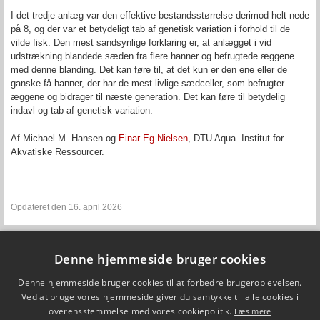
I det tredje anlæg var den effektive bestandsstørrelse derimod helt nede
på 8, og der var et betydeligt tab af genetisk variation i forhold til de
vilde fisk. Den mest sandsynlige forklaring er, at anlægget i vid
udstrækning blandede sæden fra flere hanner og befrugtede æggene
med denne blanding. Det kan føre til, at det kun er den ene eller de
ganske få hanner, der har de mest livlige sædceller, som befrugter
æggene og bidrager til næste generation. Det kan føre til betydelig
indavl og tab af genetisk variation.
Af Michael M. Hansen og
Einar Eg Nielsen
, DTU Aqua. Institut for
Akvatiske Ressourcer.
Opdateret den 16. april 2026
Denne hjemmeside bruger cookies
Fiskepleje.dk
Denne hjemmeside bruger cookies til at forbedre brugeroplevelsen.
DTU Aqua - Institut for Akvatiske Ressourcer
Vejlsøvej 39
Ved at bruge vores hjemmeside giver du samtykke til alle cookies i
8600 Silkeborg
overensstemmelse med vores cookiepolitik.
Læs mere
ffi@aqua.dtu.dk