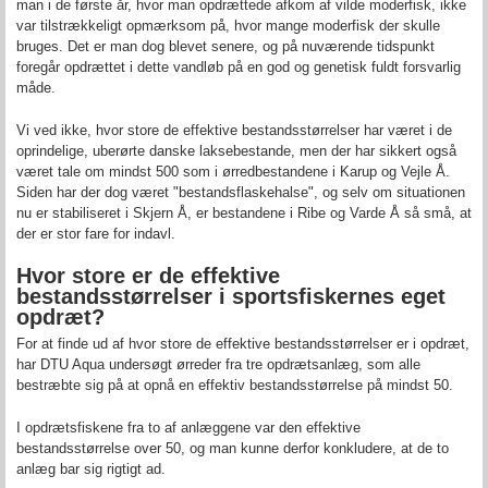
man i de første år, hvor man opdrættede afkom af vilde moderfisk, ikke
var tilstrækkeligt opmærksom på, hvor mange moderfisk der skulle
bruges. Det er man dog blevet senere, og på nuværende tidspunkt
foregår opdrættet i dette vandløb på en god og genetisk fuldt forsvarlig
måde.
Vi ved ikke, hvor store de effektive bestandsstørrelser har været i de
oprindelige, uberørte danske laksebestande, men der har sikkert også
været tale om mindst 500 som i ørredbestandene i Karup og Vejle Å.
Siden har der dog været "bestandsflaskehalse", og selv om situationen
nu er stabiliseret i Skjern Å, er bestandene i Ribe og Varde Å så små, at
der er stor fare for indavl.
Hvor store er de effektive
bestandsstørrelser i sportsfiskernes eget
opdræt
?
For at finde ud af hvor store de effektive bestandsstørrelser er i opdræt,
har DTU Aqua undersøgt ørreder fra tre opdrætsanlæg, som alle
bestræbte sig på at opnå en effektiv bestandsstørrelse på mindst 50.
I opdrætsfiskene fra to af anlæggene var den effektive
bestandsstørrelse over 50, og man kunne derfor konkludere, at de to
anlæg bar sig rigtigt ad.