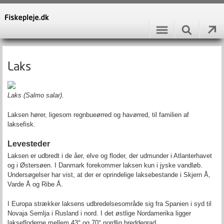
Laks
Laks (Salmo salar).
Laksen hører, ligesom regnbueørred og havørred, til familien af
laksefisk.
Levesteder
Laksen er udbredt i de åer, elve og floder, der udmunder i Atlanterhavet
og i Østersøen. I Danmark forekommer laksen kun i jyske vandløb.
Undersøgelser har vist, at der er oprindelige laksebestande i Skjern Å,
Varde Å og Ribe Å.
I Europa strækker laksens udbredelsesområde sig fra Spanien i syd til
Novaja Semlja i Rusland i nord. I det østlige Nordamerika ligger
laksefloderne mellem 43° og 70° nordlig breddegrad.