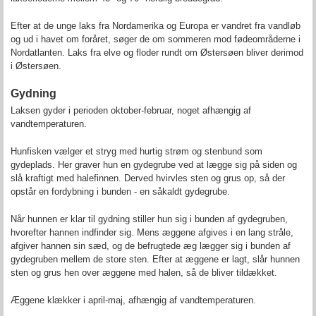
Efter at de unge laks fra Nordamerika og Europa er vandret fra vandløb
og ud i havet om foråret, søger de om sommeren mod fødeområderne i
Nordatlanten. Laks fra elve og floder rundt om Østersøen bliver derimod
i Østersøen.
Gydning
Laksen gyder i perioden oktober-februar, noget afhængig af
vandtemperaturen.
Hunfisken vælger et stryg med hurtig strøm og stenbund som
gydeplads. Her graver hun en gydegrube ved at lægge sig på siden og
slå kraftigt med halefinnen. Derved hvirvles sten og grus op, så der
opstår en fordybning i bunden - en såkaldt gydegrube.
Når hunnen er klar til gydning stiller hun sig i bunden af gydegruben,
hvorefter hannen indfinder sig. Mens æggene afgives i en lang stråle,
afgiver hannen sin sæd, og de befrugtede æg lægger sig i bunden af
gydegruben mellem de store sten. Efter at æggene er lagt, slår hunnen
sten og grus hen over æggene med halen, så de bliver tildækket.
Æggene klækker i april-maj, afhængig af vandtemperaturen.