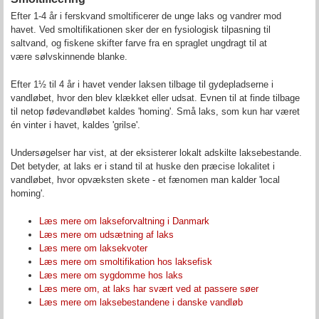
Efter 1-4 år i ferskvand smoltificerer de unge laks og vandrer mod
havet. Ved smoltifikationen sker der en fysiologisk tilpasning til
saltvand, og fiskene skifter farve fra en spraglet ungdragt til at
være sølvskinnende blanke.
Efter 1½ til 4 år i havet vender laksen tilbage til gydepladserne i
vandløbet, hvor den blev klækket eller udsat. Evnen til at finde tilbage
til netop fødevandløbet kaldes 'homing'. Små laks, som kun har været
én vinter i havet, kaldes 'grilse'.
Undersøgelser har vist, at der eksisterer lokalt adskilte laksebestande.
Det betyder, at laks er i stand til at huske den præcise lokalitet i
vandløbet, hvor opvæksten skete - et fænomen man kalder 'local
homing'.
Læs mere om lakseforvaltning i Danmark
Læs mere om udsætning af laks
Læs mere om laksekvoter
Læs mere om smoltifikation hos laksefisk
Læs mere om sygdomme hos laks
Læs mere om, at laks har svært ved at passere søer
Læs mere om laksebestandene i danske vandløb