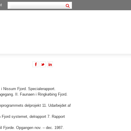
kt
 i Nissum Fjord. Specialerapport.
agegang. II. Faunaen i Ringkøbing Fjord.
eprogrammets delprojekt 11. Udarbejdet af
Fjord systemet, delrapport 7. Rapport
l Fjorde. Opgangen nov. – dec. 1987.