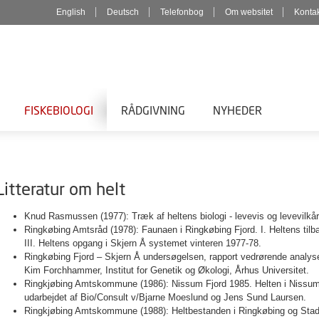
English
Deutsch
Telefonbog
Om websitet
Konta
FISKEBIOLOGI
RÅDGIVNING
NYHEDER
Litteratur om helt
Knud Rasmussen (1977): Træk af heltens biologi - levevis og levevilkår
Ringkøbing Amtsråd (1978): Faunaen i Ringkøbing Fjord. I. Heltens tilb
III. Heltens opgang i Skjern Å systemet vinteren 1977-78.
Ringkøbing Fjord – Skjern Å undersøgelsen, rapport vedrørende analys
Kim Forchhammer, Institut for Genetik og Økologi, Århus Universitet.
Ringkjøbing Amtskommune (1986): Nissum Fjord 1985. Helten i Nissum 
udarbejdet af Bio/Consult v/Bjarne Moeslund og Jens Sund Laursen.
Ringkjøbing Amtskommune (1988): Heltbestanden i Ringkøbing og Stadi