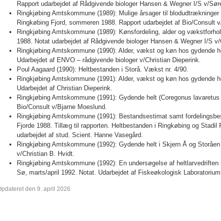
Rapport udarbejdet af Rådgivende biologer Hansen & Wegner I/S v/Sør
Ringkjøbing Amtskommune (1989): Mulige årsager til blodudtrækninger i 
Ringkøbing Fjord, sommeren 1988. Rapport udarbejdet af Bio/Consult 
Ringkjøbing Amtskommune (1989): Kønsfordeling, alder og vækstforhold
1988. Notat udarbejdet af Rådgivende biologer Hansen & Wegner I/S v/C
Ringkjøbing Amtskommune (1990): Alder, vækst og køn hos gydende hel
Udarbejdet af ENVO – rådgivende biologer v/Christian Dieperink.
Poul Aagaard (1990): Heltbestanden i Storå. Vækst nr. 4/90.
Ringkjøbing Amtskommune (1991): Alder, vækst og køn hos gydende hel
Udarbejdet af Christian Dieperink.
Ringkjøbing Amtskommune (1991): Gydende helt (Coregonus lavaretus L.
Bio/Consult v/Bjarne Moeslund.
Ringkjøbing Amtskommune (1991): Bestandsestimat samt fordelingsbeskr
Fjorde 1988. Tillæg til rapporten. Heltbestanden i Ringkøbing og Stadil
udarbejdet af stud. Scient. Hanne Vasegård.
Ringkjøbing Amtskommune (1992): Gydende helt i Skjern Å og Storåen 1
v/Christian B. Hvidt.
Ringkjøbing Amtskommune (1992): En undersøgelse af heltlarvedriften
Sø, marts/april 1992. Notat. Udarbejdet af Fiskeøkologisk Laboratorium
pdateret den 9. april 2026