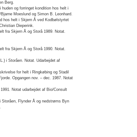
en Berg.
huden og forringet kondition hos helt i
v/Bjarne Moeslund og Simon B. Leonhard.
 hos helt i Skjern Å ved Kodbølstyrtet
hristian Dieperink.
t fra Skjern Å og Storå 1989. Notat.
t fra Skjern Å og Storå 1990. Notat.
) i Storåen. Notat. Udarbejdet af
ivelse for helt i Ringkøbing og Stadil
 Fjorde. Opgangen nov. – dec. 1987. Notat
991. Notat udarbejdet af Bio/Consult
 i Storåen, Flynder Å og nedstrøms Byn
.