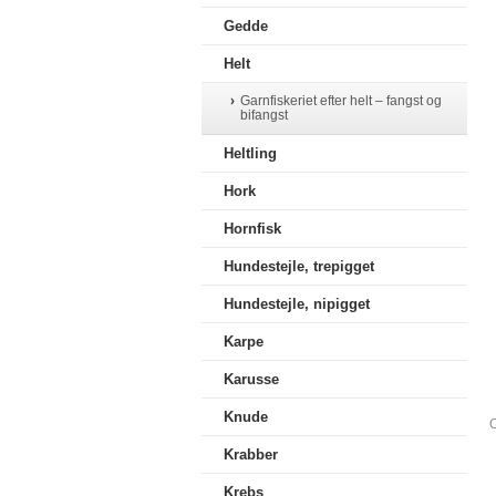
Gedde
Helt
Garnfiskeriet efter helt – fangst og
bifangst
Heltling
Hork
Hornfisk
Hundestejle, trepigget
Hundestejle, nipigget
Karpe
Karusse
Knude
O
Krabber
Krebs