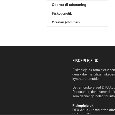
Opdræt til udsætning
Fiskegenetik
Øresten (otolitter)
FISKEPLEJE.DK
Fiskepleje.dk formidler vid
genskaber naturlige fiskebes
kystnære områder.
Det er forskere ved DTU Aqua
Ressourcer, der leverer de fl
som danner grundlag for info
Fiskepleje.dk
DTU Aqua - Institut for Ak
Vejlsøvej 39