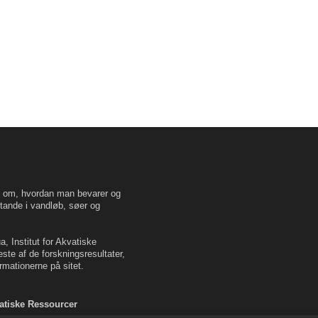
en om, hvordan man bevarer og
tande i vandløb, søer og
, Institut for Akvatiske
este af de forskningsresultater,
rmationerne på sitet.
vatiske Ressourcer