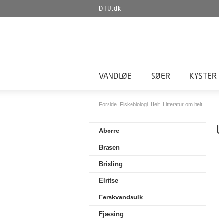
DTU.dk
VANDLØB
SØER
KYSTER
Forside
Fiskebiologi
Helt
Litteratur om helt
Aborre
Brasen
Brisling
Elritse
Ferskvandsulk
Fjæsing