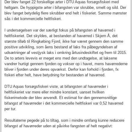
Der blev fanget 22 forskellige arter i DTU Aquas forsøgsfiskeri med
heltgarn. De hyppigste arter i bifangsten var skrubbe, smelt og sild. Der
blev fanget betydelig flere skrubber end helt i fiskeriet. Samme mønster
sås i det kommercielle heltfiskeri.
I undersøgelsen var der særligt fokus på bifangsten af havørred i
heltfiskeriet. Det skyldes, at bestanden af havørred i Skjern Å, det
største tilløb til Ringkøbing Fjord, ikke har været gennem den samme
positive udvikling, som åens bestand af laks fra påbegyndelsen af
udsætninger af vestjysk laks i omkring årtusindeskiftet og frem til 2015.
De to arters levevis er meget ens med den undtagelse, at laksene
vandrer hurtigt gennem fjorden og vokser op i havet, mens havørrederne
bliver i fjorden under deres opvækst. Derfor kan forhold i fjorden, fx
fiskeri efter helt, have betydning for bestanden af havørred.
DTU Aquas forsøgsfiskeri viste, at bifangsten af havørreder i
heltfiskeriet var mere eller mindre konstant, uanset hvilken
fiskerimetode der blev anvendt. Et estimat for den gennemsnitlige
bifangst af havørreder i det kommercielle heltfiskeri var 0,52 havørred
per tur.
Resultaterne pegede på to tiltag, som i mindre omfang kunne reducere
bifangst af havørreder uden at påvirke fangsten af helt negativt: