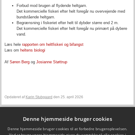
Forbud mod brugen af flydende heltgarn.
Det kommercielle fiskeri efter helt foregår nu overvejende med
bundstående heltgarn.
Begrænsning i fiskeriet efter helt til dybder større end 2 m.
Det kommercielle fiskeri efter helt foregår nu primært på dybere
vand.
Læs hele
rapporten om heltfiskeri og bifangst
Læs om
heltens biologi
Af
Søren Berg
og
Josianne Støttrup
Opdateret af
Karin Stubgaard
den 25. april 2026
Denne hjemmeside bruger cookies
Fiskepleje.dk
Denne hjemmeside bruger cookies til at forbedre brugeroplevelsen.
DTU Aqua - Institut for Akvatiske Ressourcer
Vejlsøvej 39
Ved at bruge vores hjemmeside giver du samtykke til alle cookies i