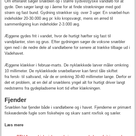
Om efteråret søger snæblen op i større sydvestjyske vandløb for at
gyde. Den søger langt op i åerne for at finde strækninger med god
strøm og fast bund. Gydning strækker sig over 3 uger. En snæbel-hun
indeholder 20-30.000 æg pr. kilo kropsvægt, mens en ørred til
sammenligning kun indeholder 2-3.000 æg.
Æggene gydes frit i vandet, hvor de hurtigt hæfter sig fast til
vandplanter, sten og grus. Efter gydningen søger de voksne snæbler
igen ned i de nedre dele af vandløbene for senere at trække tilbage ud i
Vadehavet.
Æggene klækker i februar-marts. De nyklækkede larver måler omkring
10 millimeter. De nyklækkede snæbellarver kan først tåle skiftet
fra fersk- til saltvand, når de er omkring 30-40 millimeter lange. Derfor er
det et problem, at en del af snæblens yngel alt for hurtigt driver langt
nedstrøms fra gydepladserne kort tid efter klækningen.
Fjender
Snæblen har fjender både i vandløbene og i havet. Fjenderne er primært
fiskeædende fugle som fiskehejre og skarv samt rovfisk og sæler.
Læs mere