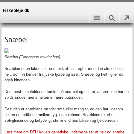
Snæbel
Snæbel (
Coregonus oxyrinchus).
Snæblen er en laksefisk, som er tæt beslægtet med den almindelige
helt, som vi kender fra jyske fjorde og søer. Snæbel og helt ligner da
også hinanden.
Den mest iøjnefaldende forskel på snæbel og helt er, at snæblen har en
spids snude, mens helten er mere butsnudet.
Desuden er snæblens tænder små eller mangler, og den har ligesom
helten en fedtfinne mellem ryg- og halefinne. Snæblens skæl er
sølvglinsende og betydeligt større end hos laksen og fjeldørreden.
Læs mere om DTU Aqua's genetiske undersøgelser af helt og snæbel
.