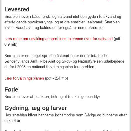
Levested
Snæblen lever i både fersk- og saltvand idet den gyde i ferskvand og
efterfølgende opvokser yngel og ældre snæbler i saltvand. Snæblen
lever i Vadehavet og kaldes derfor også for nordsøsnæblen.
Læs mere om udvikling af snæblens tolerence over for saltvand
(pdf -
0,9 mb)
Snæblen er en meget sjælden fiskeart og er derfor totalfredet.
Sønderjyllands Amt, Ribe Amt og Skov- og Naturstyrelsen udarbejdede
derfor i 2003 en national forvaltningsplan for snæblen.
Læs forvaltningsplanen
(pdf - 2,4 mb)
Føde
Snæblen lever af plankton, fisk og af forskellige bunddyr.
Gydning, æg og larver
Hos snæblen bliver hannerne kønsmodne som 3-årige og hunnerne efter
cirka 4 år.