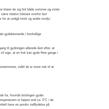
for klarer de sig fint både sommer og vinter
være relativt tolerant overfor lavt
s for at undgå torsk og andre rovdyr.
ale gydebestande i forskellige
ang til gydningen allerede året efter, at
vil sige, at en fisk kan gyde flere gange i
trømmene, indtil de er store nok til at
e for, hvornår brislingen gyder.
emperaturen er højere end ca. 5°C i de
tielt have en positiv indflydelse på