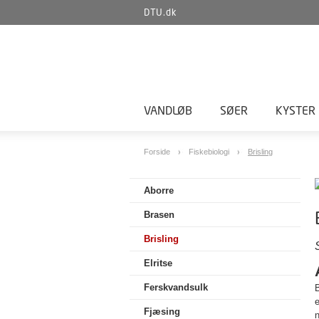
DTU.dk
VANDLØB
SØER
KYSTER
Forside
Fiskebiologi
Brisling
Aborre
Brasen
Brisling
Elritse
Ferskvandsulk
B
e
Fjæsing
n