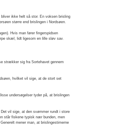
 bliver ikke helt så stor. En voksen brisling
ersøen større end brislingen i Nordsøen.
bugen). Hvis man fører fingerspidsen
e skæl, lidt ligesom en lille sløv sav.
lse strækker sig fra Sortehavet gennem
søen, hvilket vil sige, at de stort set
isse undersøgelser tyder på, at brislingen
 Det vil sige, at den svømmer rundt i store
n står fiskene typisk nær bunden, men
 Generelt mener man, at brislingestimerne