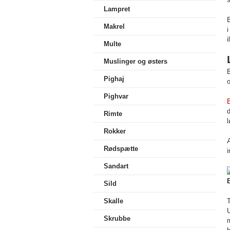
Lampret
B
Makrel
i
i
Multe
Muslinger og østers
B
Pighaj
Pighvar
B
d
Rimte
l
Rokker
Æ
Rødspætte
i
Sandart
Sild
Skalle
T
U
Skrubbe
m