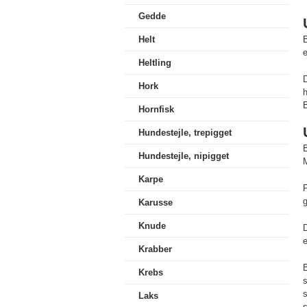
Gedde
Helt
B
e
Heltling
D
Hork
h
B
Hornfisk
Hundestejle, trepigget
B
Hundestejle, nipigget
M
Karpe
P
g
Karusse
Knude
D
Krabber
B
Krebs
s
Laks
s