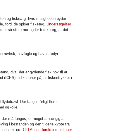
kton og fiskeæg, hvis muligheden byder
de, fordi de spiser fiskeæg.
Undersøgelser
 spiser så store mængder torskeæg, at det
nge rovfisk, havfugle og havpattedyr.
tand, dvs. der er gydende fisk nok til at
(ICES) indikationer på, at fiskeritrykket i
lydetrawl. Der fanges årligt flere
el og -olie.
sk, der må fanges, er meget afhængig af,
ving i bestanden og den tildelte kvote fra
gsindustri, og
DTU Aquas forskning bidrager