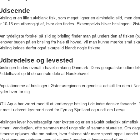
Udseende
risling er en lille sølvblank fisk, som meget ligner en almindelig sild, men den
r 10-15 cm afhængigt af, hvor den findes. Eksempelvis bliver brislingen i Øst
en tydeligste forskel på sild og brisling finder man på undersiden af fisken (
enover bugen på en brisling fra hale til hoved, vil man kunne mærke små skarp
risling kaldes derfor også skarpsild blandt nogle fiskere.
Udbredelse og levested
rislingen findes overalt i havet omkring Danmark. Dens geografiske udbrede
iddelhavet op til de centrale dele af Norskehavet.
opulationerne af brislinger i Østersøregionen er genetisk adskilt fra dem i Nord
yder hver for sig.
TU Aqua har været med til at kortlægge brisling i de indre danske farvande. D
er mest udbredt kystnært nord for Fyn og Sjælland og rundt om Læsø.
rislingen lever hovedsageligt nær kysten og er en såkaldt pelagisk stimefisk.
stimer i vandsøjlen, ofte sammen med unge sild af samme størrelse. Om dage
timerne opløses ofte om natten, hvor fiskene står mere spredt oppe i vandet.
tår dybere om vinteren, men at de også vandrer til lavere vand af og til.