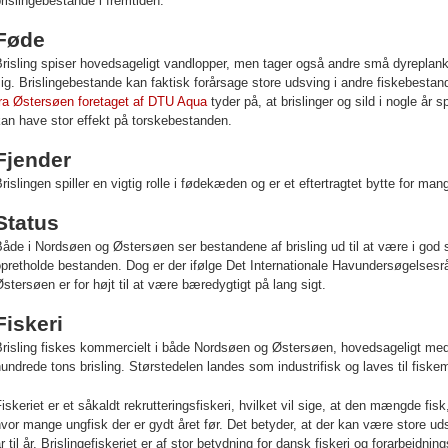
rislingebestande i fremtiden.
Føde
Brisling spiser hovedsageligt vandlopper, men tager også andre små dyreplan
ig. Brislingebestande kan faktisk forårsage store udsving i andre fiskebestan
fra Østersøen foretaget af DTU Aqua
tyder på, at brislinger og sild i nogle år
an have stor effekt på torskebestanden.
Fjender
rislingen spiller en vigtig rolle i fødekæden og er et eftertragtet bytte for ma
Status
åde i Nordsøen og Østersøen ser bestandene af brisling ud til at være i god s
pretholde bestanden. Dog er der ifølge Det Internationale Havundersøgelsesråd 
stersøen er for højt til at være bæredygtigt på lang sigt.
Fiskeri
risling fiskes kommercielt i både Nordsøen og Østersøen, hovedsageligt med f
undrede tons brisling. Størstedelen landes som industrifisk og laves til fiskem
iskeriet er et såkaldt rekrutteringsfiskeri, hvilket vil sige, at den mængde fi
vor mange ungfisk der er gydt året før. Det betyder, at der kan være store uds
r til år. Brislingefiskeriet er af stor betydning for dansk fiskeri og forarbejdnin