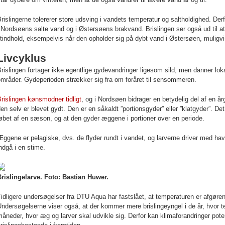
rislingerne tolererer store udsving i vandets temperatur og saltholdighed. Der
 Nordsøens salte vand og i Østersøens brakvand. Brislingen ser også ud til at 
ltindhold, eksempelvis når den opholder sig på dybt vand i Østersøen, muligvi
Livcyklus
rislingen fortager ikke egentlige gydevandringer ligesom sild, men danner lok
områder. Gydeperioden strækker sig fra om foråret til sensommeren.
rislingen kønsmodner tidligt
, og i Nordsøen bidrager en betydelig del af en årg
en selv er blevet gydt. Den er en såkaldt ”portionsgyder” eller ”klatgyder”. Det 
øbet af en sæson, og at den gyder æggene i portioner over en periode.
ggene er pelagiske, dvs. de flyder rundt i vandet, og larverne driver med havs
ndgå i en stime.
Brislingelarve. Foto: Bastian Huwer.
idligere undersøgelser fra DTU Aqua har fastslået, at temperaturen er afgørend
ndersøgelserne viser også, at der kommer mere brislingeyngel i de år, hvor t
åneder, hvor æg og larver skal udvikle sig. Derfor kan klimaforandringer poten