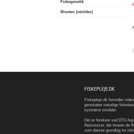
Fiskegenetik
t
Øresten (otolitter)
O
FISKEPLEJE.DK
Fiskepleje.dk formidler vid
genskaber naturlige fiskebes
kystnære områder.
Det er forskere ved DTU Aqua
Ressourcer, der leverer de fl
som danner grundlag for info