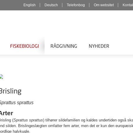
English
Deutsch
Telefonbog
Om websitet
Konta
FISKEBIOLOGI
RÅDGIVNING
NYHEDER
Brisling
Sprattus sprattus
Arter
risling (
Sprattus sprattus
) tilhører sildefamilien og kaldes undertiden også sk
nd silden. Brislingeslægten omfatter fem arter, men det er kun den europæis
ordlige halvkugle.