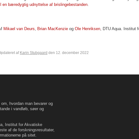
il en bæredygtig udnyttelse af brislingebestanden
.
Af
Mikael van Deurs
,
Brian MacKenzie
og
Ole Henriksen
, DTU Aqua. Institut 
pdateret af
Karin Stubgaard
den 12. december 2022
en om, hvordan man bevarer og
tande i vandløb, søer og
, Institut for Akvatiske
este af de forskningsresultater,
rmationerne på sitet.