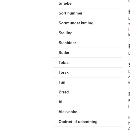
b
Snæbel
Sort hummer
Sortmundet kutling
s
Stalling
k
Stenbider
Suder
B
Tobis
B
Torsk
o
Tun
Ø
Ørred
B
Ål
h
Ålekvabbe
F
Opdræt til udsætning
h
å