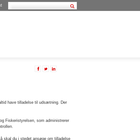
kt
id have tilladelse til udsætning.
Der
og Fiskeristyrelsen
, som administrerer
trollen.
Så skal du i stedet ansøge om tilladelse