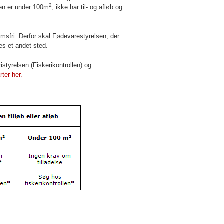
2
en er under 100m
, ikke har til- og afløb og
msfri. Derfor skal Fødevarestyrelsen, der
es et andet sted.
istyrelsen
(Fiskerikontrollen) og
ter her.