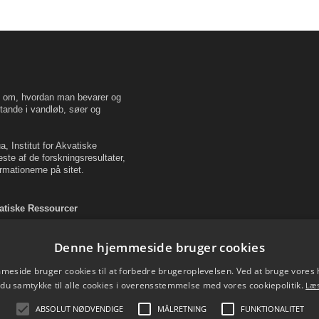
en om, hvordan man bevarer og
tande i vandløb, søer og
, Institut for Akvatiske
este af de forskningsresultater,
rmationerne på sitet.
vatiske Ressourcer
Denne hjemmeside bruger cookies
eside bruger cookies til at forbedre brugeroplevelsen. Ved at bruge vore
 du samtykke til alle cookies i overensstemmelse med vores cookiepolitik.
Læ
ABSOLUT NØDVENDIGE
MÅLRETNING
FUNKTIONALITET