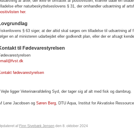
dsætning af arter, der ikke er omfattet af positivlisten, kræver både en tillade
illadelse efter naturbeskyttelseslovens § 31, der omhandler udsætning af ar
ositivlisten her.
Lovgrundlag
iskerilovens § 63 siger, at der altid skal søges om tilladelse til udsætning 
ølger en af ministeren udarbejdet eller godkendt plan, eller der er afsagt ke
Kontakt til Fødevarestyrelsen
Fødevarestyrelsen
email@fvst.dk
Kontakt fødevarestyrelsen
 Vejle ligger Veterinærafdeling Syd, der tager sig af alt med fisk og dambrug.
Af Lene Jacobsen og
Søren Berg
, DTU Aqua, Institut for Akvatiske Ressource
pdateret af
Finn Sivebæk Jensen
den 8. oktober 2024