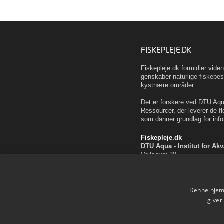
FISKEPLEJE.DK
Fiskepleje.dk formidler vid
genskaber naturlige fiskebes
kystnære områder.
Det er forskere ved DTU Aqua
Ressourcer, der leverer de fl
som danner grundlag for info
Fiskepleje.dk
DTU Aqua - Institut for Ak
Vejlsøvej 39
8600 Silkeborg
ffi@aqua.dtu.dk
Tlf. 35 88 33 00
Denne hjemm
Brug af personoplysninger
giver