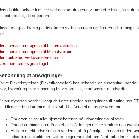
vis du ikke selv er lodsejer ved den sø, du gerne vil udsætte fisk i, skal du ha
ccepteret det, du søger om.
usk i øvrigt at flytning af fisk fra en sø til en anden også er en udsætning i 
isk.
ertil sendes ansøgning til Fiskerikontrollen
ertil sendes ansøgning til Miljøstyrelsen
Her kontaktes Fødevarestyrelsen
Læs mere om lovgrundlaget
Behandling af ansøgninger
or at Fiskeristyrelsen (Fiskerikontrollen) kan behandle en ansøgning, bør der 
vor, hvornår og hvor mange og hvor store fisk, man ønsker at udsætte.
iskeristyrelsen sender i langt de fleste tilfælde ansøgningen til høring hos 
m tilladelse til udsætning af fisk vil DTU Aqua bl.a. lægge vægt på:
Om arten er naturligt hjemmehørende på udsætningslokaliteten
Om udsætningen kan få en effekt på den genetiske struktur i en even
Hvilken effekt udsætningen vurderes at få på miljøtilstanden og den øv
udsætningslokaliteten. Udsætninger med det formål at forbedre miljøtil