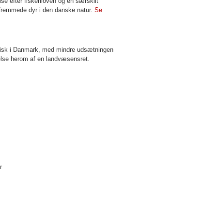
lse efter fiskeriloven og en særskilt
tsfremmede dyr i den danske natur.
Se
af fisk i Danmark, med mindre udsætningen
ndelse herom af en landvæsensret.
r