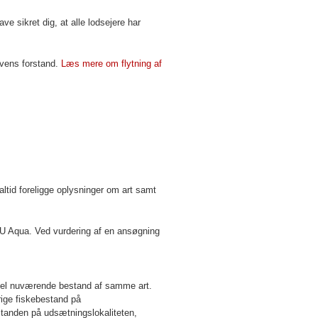
ve sikret dig, at alle lodsejere har
lovens forstand.
Læs mere om flytning af
altid foreligge oplysninger om art samt
DTU Aqua. Ved vurdering af en ansøgning
tuel nuværende bestand af samme art.
rige fiskebestand på
standen på udsætningslokaliteten,