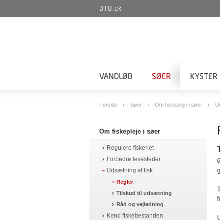
DTU.dk
VANDLØB
SØER
KYSTER
Forside
Søer
Om fiskepleje i søer
U
Om fiskepleje i søer
Regulere fiskeriet
Forbedre levesteder
Ø
g
Udsætning af fisk
Regler
T
Tilskud til udsætning
f
Råd og vejledning
Kend fiskebestanden
U