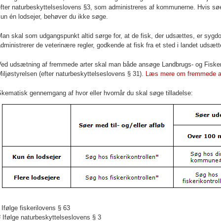
efter naturbeskyttelseslovens §3, som administreres af kommunerne. Hvis sø
un én lodsejer, behøver du ikke søge.
an skal som udgangspunkt altid sørge for, at de fisk, der udsættes, er sygdo
dministrerer de veterinære regler, godkende at fisk fra et sted i landet udsætt
Ved udsætning af fremmede arter skal man både ansøge
Landbrugs- og Fisker
iljøstyrelsen
(efter naturbeskyttelseslovens § 31).
Læs mere om fremmede ar
kematisk gennemgang af hvor eller hvornår du skal søge tilladelse:
 Ifølge fiskerilovens § 63
 Ifølge naturbeskyttelseslovens § 3