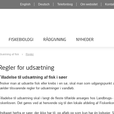
English
Deutsch
Telefonbog
Om websitet
Konta
FISKEBIOLOGI
RÅDGIVNING
NYHEDER
dsætning af fisk
Regler
Regler for udsætning
Tilladelse til udsætning af fisk i søer
nsker man at udsætte fisk eller krebs i en sø, skal man som udgangspunkt alt
ælder tilsvarende regler for udsætninger i vandløb.
illadelse til udsætning skal i langt de fleste tilfælde ansøges hos
Landbrugs- 
iskeriloven. Det gøres ved at henvende sig til den lokale afdeling af Fiskerikon
ndtaget herfra er søer, der ikke har til- og afløb og som kun har én lodsejer. 