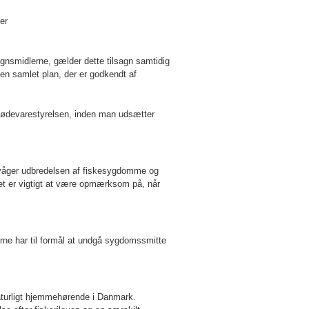
er
tegnsmidlerne, gælder dette tilsagn samtidig
 en samlet plan, der er godkendt af
 Fødevarestyrelsen, inden man udsætter
vervåger udbredelsen af fiskesygdomme og
et er vigtigt at være opmærksom på, når
lerne har til formål at undgå sygdomssmitte
naturligt hjemmehørende i Danmark.