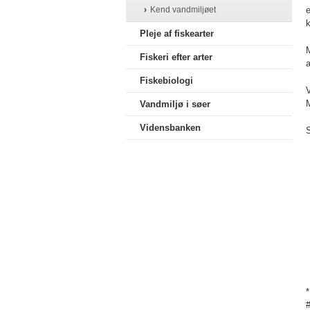
Kend vandmiljøet
k
Pleje af fiskearter
M
Fiskeri efter arter
a
Fiskebiologi
M
Vandmiljø i søer
Vidensbanken
S
*
#