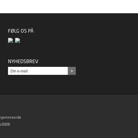
FØLG OS PÅ
NYHEDSBREV
s hjemmeside
s mere