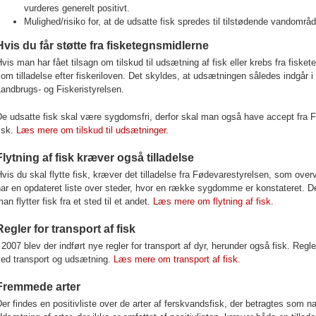
vurderes generelt positivt.
Mulighed/risiko for, at de udsatte fisk spredes til tilstødende vandområd
Hvis du får støtte fra fisketegnsmidlerne
vis man har fået tilsagn om tilskud til udsætning af fisk eller krebs fra fiske
om tilladelse efter fiskeriloven. Det skyldes, at udsætningen således indgår i
andbrugs- og Fiskeristyrelsen
.
De udsatte fisk skal være sygdomsfri, derfor skal man også have accept fra
isk.
Læs mere om tilskud til udsætninger.
Flytning af fisk kræver også tilladelse
vis du skal flytte fisk, kræver det tilladelse fra Fødevarestyrelsen, som o
ar en opdateret liste over steder, hvor en række sygdomme er konstateret. D
an flytter fisk fra et sted til et andet.
Læs mere om flytning af fisk.
Regler for transport af fisk
 2007 blev der indført nye regler for transport af dyr, herunder også fisk. Reg
ved transport og udsætning.
Læs mere om transport af fisk.
Fremmede arter
er findes en positivliste over de arter af ferskvandsfisk, der betragtes som 