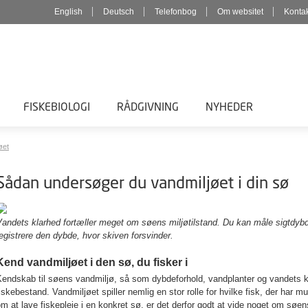
English
Deutsch
Telefonbog
Om websitet
Konta
FISKEBIOLOGI
RÅDGIVNING
NYHEDER
øet
Sådan undersøger du vandmiljøet i din sø
Vandets klarhed fortæller meget om søens miljøtilstand. Du kan måle sigtdy
egistrere den dybde, hvor skiven forsvinder.
Kend vandmiljøet i den sø, du fisker i
Kendskab til søens vandmiljø, så som dybdeforhold, vandplanter og vandets k
iskebestand. Vandmiljøet spiller nemlig en stor rolle for hvilke fisk, der har m
m at lave fiskepleje i en konkret sø, er det derfor godt at vide noget om søe