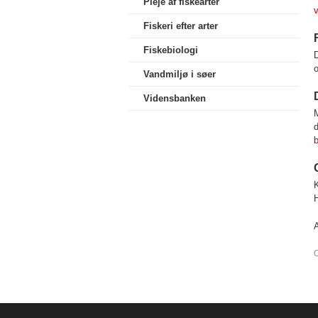
Pleje af fiskearter
Fiskeri efter arter
Fiskebiologi
D
Vandmiljø i søer
Vidensbanken
M
b
H
O