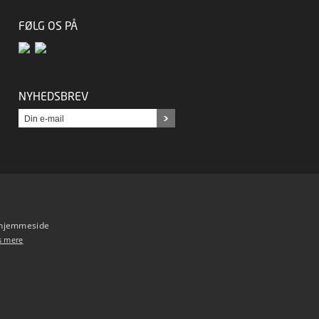
FØLG OS PÅ
NYHEDSBREV
s hjemmeside
s mere