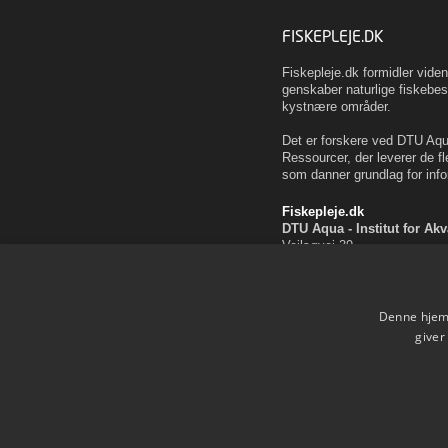
FISKEPLEJE.DK
Fiskepleje.dk formidler vid
genskaber naturlige fiskebes
kystnære områder.
Det er forskere ved DTU Aqua
Ressourcer, der leverer de fl
som danner grundlag for info
Fiskepleje.dk
DTU Aqua - Institut for Ak
Vejlsøvej 39
8600 Silkeborg
ffi@aqua.dtu.dk
Tlf. 35 88 33 00
Denne hjemm
Brug af personoplysninger
giver