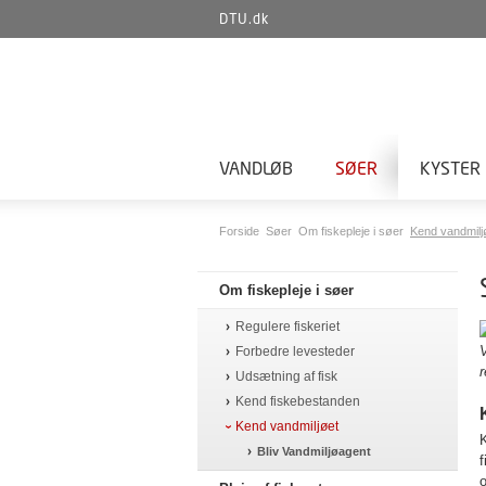
DTU.dk
VANDLØB
SØER
KYSTER
Forside
Søer
Om fiskepleje i søer
Kend vandmilj
Om fiskepleje i søer
Regulere fiskeriet
Forbedre levesteder
r
Udsætning af fisk
Kend fiskebestanden
Kend vandmiljøet
Bliv Vandmiljøagent
f
o