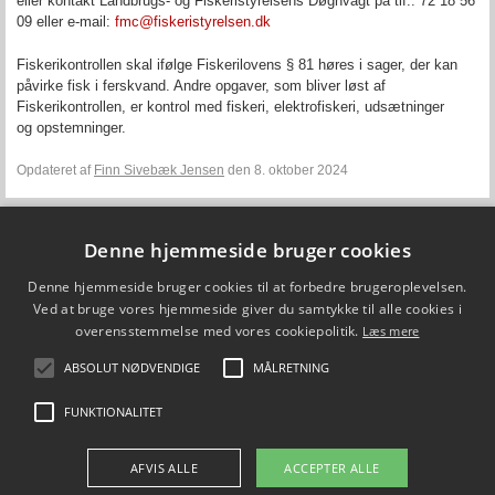
eller kontakt
Landbrugs- og Fiskeristyrelsen
s Døgnvagt på tlf.: 72 18 56
09 eller e-mail:
fmc@fiskeristyrelsen.dk
Fiskerikontrollen skal ifølge Fiskerilovens § 81 høres i sager, der kan
påvirke fisk i ferskvand. Andre opgaver, som bliver løst af
Fiskerikontrollen, er kontrol med fiskeri, elektrofiskeri, udsætninger
og opstemninger.
Opdateret af
Finn Sivebæk Jensen
den 8. oktober 2024
Denne hjemmeside bruger cookies
Fiskepleje.dk
Denne hjemmeside bruger cookies til at forbedre brugeroplevelsen.
DTU Aqua - Institut for Akvatiske Ressourcer
Vejlsøvej 39
Ved at bruge vores hjemmeside giver du samtykke til alle cookies i
8600 Silkeborg
overensstemmelse med vores cookiepolitik.
Læs mere
ffi@aqua.dtu.dk
Tlf. 35 88 33 00
ABSOLUT NØDVENDIGE
MÅLRETNING
Brug af personoplysninger
FUNKTIONALITET
FØLG OS PÅ
AFVIS ALLE
ACCEPTER ALLE