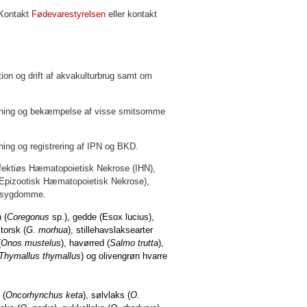
 Kontakt
Fødevarestyrelsen
eller kontakt
tion og drift af akvakulturbrug samt om
vågning og bekæmpelse af visse smitsomme
ning og registrering af IPN og BKD.
fektiøs Hæmatopoietisk Nekrose (IHN),
(Epizootisk Hæmatopoietisk Nekrose),
e sygdomme.
 (
Coregonus
sp.), gedde (Esox lucius),
 torsk (
G. morhua
), stillehavslaksearter
(
Onos mustelus
), havørred (
Salmo trutta
),
Thymallus thymallus
) og olivengrøn hvarre
 (
Oncorhynchus
keta
), sølvlaks (
O.