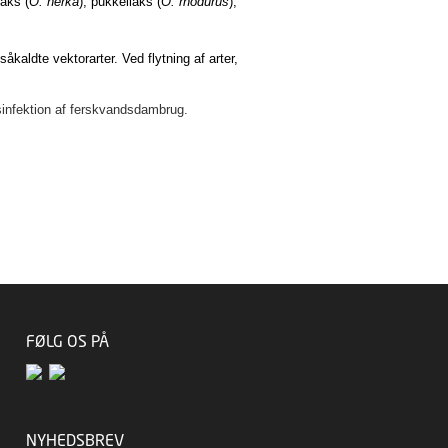
aks (
O. nerka
), pukkellaks (
O. rhodurus
),
kaldte vektorarter. Ved flytning af arter,
sinfektion af ferskvandsdambrug.
FØLG OS PÅ
NYHEDSBREV