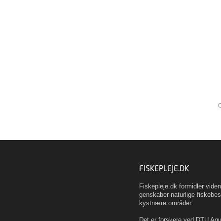
O
FISKEPLEJE.DK
Fiskepleje.dk formidler vid
genskaber naturlige fiskebes
kystnære områder.
Det er forskere ved DTU Aqua