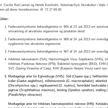
f: Cecilie Rud Larsen og Henrik Korsholm, VeterinærSyd, Akvakultur i Vejle.
dem på deres hovednummer: tlf. 72 27 69 00.
ilder:
Fødevarestyrelsens bekendtgørelse nr. 965 af 23. juli 2013 om autorisa
omsætning af akvatiske organismer og produkter deraf.
Fødevarestyrelsens bekendtgørelse nr. 968 af 24. juli 2013 om over
sygdomme hos akvatiske organismer.
Fødevarestyrelsens bekendtgørelse nr. 967 af 24. juli 2013 om overvåg
Infektiøs lakseanæmi (ISA), Hæmorrhagisk Virus Septikæmi (VHS), In
Infektiøs Pankreas Nekrose (IPN), Bakteriel nyresygdom (BKD), EHN 
SVC (Spring Viraemia of Carp), KHV (Karpens Herpes Virus) samt ny
Modtagelige arter for Egtvedsyge (VHS): Sild (
Clupea
spp.), heltfamilien
kuller (
Gadus aeglefinus
), stillehavstorsk (
G. macrocephalus
), atlantisk
(
Oncorhynchus
spp.), regnbueørred (
O. mykiss
), femtrådet havkvabbe 
pighvar (
Scophthalmus maximus
), brisling (
Sprattus sprattus
), stalling (
(
Paralichthys olivaceus
)
Modtagelige arter for Infektiøs hæmatopoietisk nekrose (IHN): Ketalaks