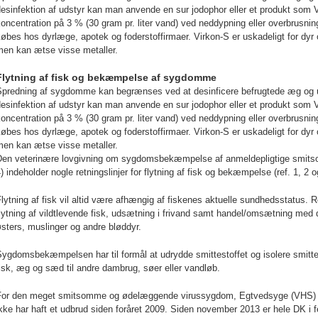
esinfektion af udstyr kan man anvende en sur jodophor eller et produkt som 
oncentration på 3 % (30 gram pr. liter vand) ved neddypning eller overbrusning
øbes hos dyrlæge, apotek og foderstoffirmaer. Virkon-S er uskadeligt for dyr
men kan ætse visse metaller.
Flytning af fisk og bekæmpelse af sygdomme
Spredning af sygdomme kan begrænses ved at desinficere befrugtede æg og ud
esinfektion af udstyr kan man anvende en sur jodophor eller et produkt som 
oncentration på 3 % (30 gram pr. liter vand) ved neddypning eller overbrusning
øbes hos dyrlæge, apotek og foderstoffirmaer. Virkon-S er uskadeligt for dyr
men kan ætse visse metaller.
Den veterinære lovgivning om sygdomsbekæmpelse af anmeldepligtige smits
) indeholder nogle retningslinjer for flytning af fisk og bekæmpelse (ref. 1, 2 o
lytning af fisk vil altid være afhængig af fiskenes aktuelle sundhedsstatus. 
lytning af vildtlevende fisk, udsætning i frivand samt handel/omsætning me
sters, muslinger og andre bløddyr.
ygdomsbekæmpelsen har til formål at udrydde smittestoffet og isolere smittek
isk, æg og sæd til andre dambrug, søer eller vandløb.
For den meget smitsomme og ødelæggende virussygdom, Egtvedsyge (VHS) er 
kke har haft et udbrud siden foråret 2009. Siden november 2013 er hele DK i f