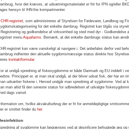
ambrug, hvor det kræves, at udsætningsmaterialet er frit for IPN og/eller BK
ages hensyn til IHN-frie kompartmenter.
I
CHR-registret
, som administreres af Styrelsen for Fødevarer, Landbrug og Fi
ygdomskategorisering for det enkelte dambrug. Registret kan tilgås via styr
Registrering og godkendelse af virksomhed og sted med dyr -
Godkendelse af
egistret
menu
Aquafarms
. Bemærk, at det enkelte dambrugs status kan ændr
HR-registret kan være vanskeligt at navigere i. Det anbefales derfor ved be
dambrug indhenter den aktuelle sygdomsmæssige status direkte hos Styrelsen 
deres
kontaktformular
or at undgå spredning af fiskesygdomme er både Danmark og EU inddelt i veteri
edste. Princippet er, at man skal undgå, at der bliver udsat fisk, der har en
man udsætter fiskene i. Herved undgår man spredning af sygdomme. Ved at ko
an man altid få den seneste status for udbredelsen af udvalgte fiskesygdom
med dags varsel.
nformation om, hvilke akvakulturbrug der er fri for anmeldepligtige smitsom
er er smittet finder du
her
.
Desinfektion
Spredning af sygdomme kan begrænses ved at desinficere befrugtede æg og ud