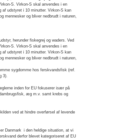
Virkon-S. Virkon-S skal anvendes i en
 af udstyret i 10 minutter. Virkon-S kan
 og mennesker og bliver nedbrudt i naturen,
styr, herunder fiskegrej og waders. Ved
Virkon-S. Virkon-S skal anvendes i en
 af udstyret i 10 minutter. Virkon-S kan
 og mennesker og bliver nedbrudt i naturen,
omme sygdomme hos ferskvandsfisk (ref.
g 3).
Reglerne inden for EU fokuserer især på
d dambrugsfisk, æg m.v. samt krebs og
ilden ved at hindre overførsel af levende
Danmark i den heldige situation, at vi
erskvand derfor blevet kategoriseret af EU