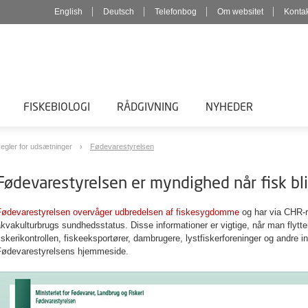
English
Deutsch
Telefonbog
Om websitet
Konta
FISKEBIOLOGI
RÅDGIVNING
NYHEDER
egler for udsætninger
Fødevarestyrelsen
Fødevarestyrelsen er myndighed når fisk bli
Fødevarestyrelsen overvåger udbredelsen af fiskesygdomme
og har via CHR-re
kvakulturbrugs sundhedsstatus. Disse informationer er vigtige, når man flytter
iskerikontrollen, fiskeeksportører, dambrugere, lystfiskerforeninger og andre 
Fødevarestyrelsens hjemmeside.