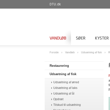
DTU.dk
VANDLØB
SØER
KYSTER
Forside
Vandløb
Udsætning af fisk
R
Restaurering
Udsætning af fisk
a
Udsætning af ørred
f
Udsætning af laks
Udsætning af ål
Opdræt
Tilskud til udsætning