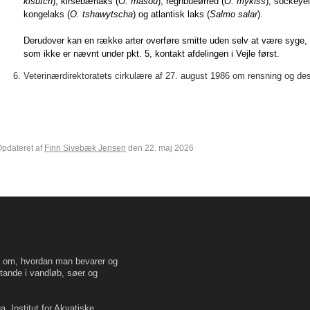
kisutch
), kirsebærlaks (
O. masou
), regnbueørred (
O. mykiss
), sockeyel
kongelaks (
O. tshawytscha
) og atlantisk laks (
Salmo salar
).
Derudover kan en række arter overføre smitte uden selv at være syge, så
som ikke er nævnt under pkt. 5, kontakt afdelingen i Vejle først.
Veterinærdirektoratets cirkulære af 27. august 1986 om rensning og de
pdateret af
Finn Sivebæk Jensen
den 22. maj 2026
en om, hvordan man bevarer og
tande i vandløb, søer og
, Institut for Akvatiske