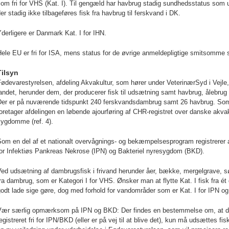
om fri for VHS (Kat. I). Til gengæld har havbrug stadig sundhedsstatus som u
er stadig ikke tilbageføres fisk fra havbrug til ferskvand i DK.
derligere er Danmark Kat. I for IHN.
ele EU er fri for ISA, mens status for de øvrige anmeldepligtige smitsomme s
Tilsyn
ødevarestyrelsen, afdeling Akvakultur, som hører under VeterinærSyd i Vejle,
andet, herunder dem, der producerer fisk til udsætning samt havbrug, ålebr
Der er på nuværende tidspunkt 240 ferskvandsdambrug samt 26 havbrug. Som
oretager afdelingen en løbende ajourføring af CHR-registret over danske akvak
sygdomme (ref. 4).
om en del af et nationalt overvågnings- og bekæmpelsesprogram registrerer af
for Infektiøs Pankreas Nekrose (IPN) og Bakteriel nyresygdom (BKD).
Ved udsætning af dambrugsfisk i frivand herunder åer, bække, mergelgrave, 
ra dambrug, som er Kategori I for VHS. Ønsker man at flytte Kat. I fisk fra ét
odt lade sige gøre, dog med forhold for vandområder som er Kat. I for IPN o
Vær særlig opmærksom på IPN og BKD: Der findes en bestemmelse om, at der 
egistreret fri for IPN/BKD (eller er på vej til at blive det), kun må udsættes f