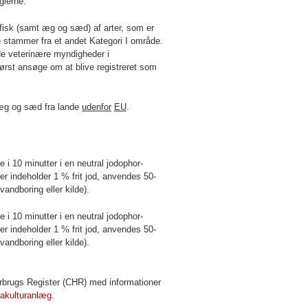
glerne.
e fisk (samt æg og sæd) af arter, som er
e stammer fra et andet Kategori I område.
de veterinære myndigheder i
først ansøge om at blive registreret som
s æg og sæd fra lande
udenfor
EU
.
i 10 minutter i en neutral jodophor-
er indeholder 1 % frit jod, anvendes 50-
 vandboring eller kilde).
i 10 minutter i en neutral jodophor-
er indeholder 1 % frit jod, anvendes 50-
 vandboring eller kilde).
yrbrugs Register (CHR) med informationer
vakulturanlæg.