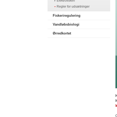
Elektrofiskeri
Regler for udsætninger
Fiskeriregulering
Vandløbsbiologi
Ørredkortet
h
k