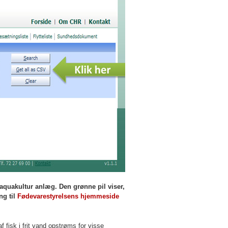
quakultur anlæg. Den grønne pil viser,
ng til
Fødevarestyrelsens hjemmeside
sk i frit vand opstrøms for visse