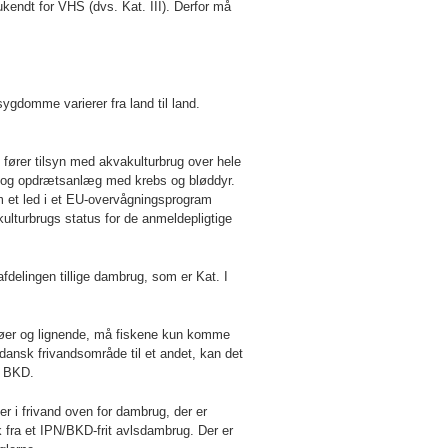
kendt for VHS (dvs. Kat. III). Derfor må
ygdomme varierer fra land til land.
 fører tilsyn med akvakulturbrug over hele
ug og opdrætsanlæg med krebs og bløddyr.
 et led i et EU-overvågningsprogram
ulturbrugs status for de anmeldepligtige
delingen tillige dambrug, som er Kat. I
søer og lignende, må fiskene kun komme
 dansk frivandsområde til et andet, kan det
g BKD.
i frivand oven for dambrug, der er
isk fra et IPN/BKD-frit avlsdambrug. Der er