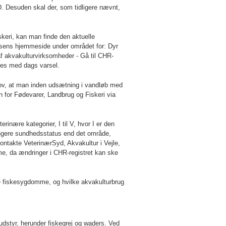
D. Desuden skal der, som tidligere nævnt,
skeri, kan man finde den aktuelle
elsens hjemmeside under området for: Dyr
 akvakulturvirksomheder -
Gå til CHR-
es med dags varsel.
hov, at man inden udsætning i vandløb med
for Fødevarer, Landbrug og Fiskeri via
nære kategorier, I til V, hvor I er den
 ringere sundhedsstatus end det område,
ntakte VeterinærSyd, Akvakultur i Vejle,
me, da ændringer i CHR-registret kan ske
me fiskesygdomme, og hvilke akvakulturbrug
styr, herunder fiskegrej og waders. Ved