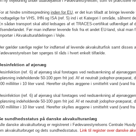
n ny vejledning under udarbejdelse i Fødevarestyrelsen, som vil præcisere re
or at hindre smittespredning
inden for EU
, er det kun tilladt at bringe levend
odtagelige for VHS, IHN og ISA (ref. 5) ind i et Kategori I område, såfremt d
n sådan transport skal altid ledsages af et TRACES-certifikat udfærdiget af 
fsenderlandet. Før man indfører levende fisk fra et andet EU-land, skal man 
mportør i Akvakulturafdelingen i Vejle.
er gælder særlige regler for indførsel af levende akvakulturfisk samt disse
ødevarestyrelsen bør spørges til råds i hvert enkelt tilfælde.
Desinfektion af øjenæg
esinfektion (ref. 6) af øjenæg skal foretages ved nedsænkning af øjenæggene 
pløsning indeholdende 50-100 ppm frit jod. Af et neutralt jodophor-præparat, d
00 milliliter i 10 liter vand. Herefter skylles æggene i smittefrit vand (vand fra
esinfektion (ref. 6) af øjenæg skal foretages ved nedsænkning af øjenæggene 
pløsning indeholdende 50-100 ppm frit jod. Af et neutralt jodophor-præparat, d
00 milliliter i 10 liter vand. Herefter skylles æggene i smittefrit vand (vand fra
Se sundhedsstatus på danske akvakulturanlæg
lle danske akvakulturbrug er registreret i Fødevarestyrelsens Centrale Husd
om akvakulturbruget og dets sundhedsstatus.
Link til register over danske ak