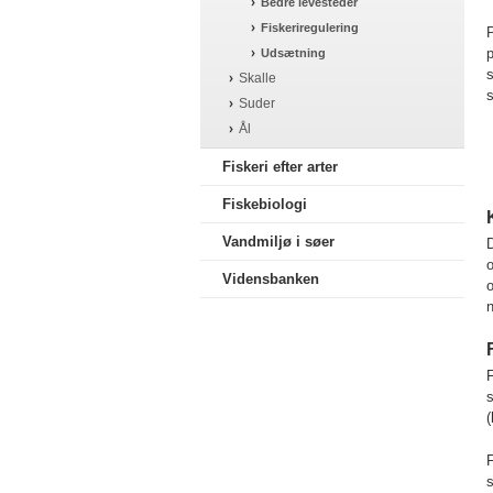
Bedre levesteder
Fiskeriregulering
P
p
Udsætning
s
Skalle
s
Suder
Ål
Fiskeri efter arter
Fiskebiologi
Vandmiljø i søer
D
o
Vidensbanken
o
F
s
(
s