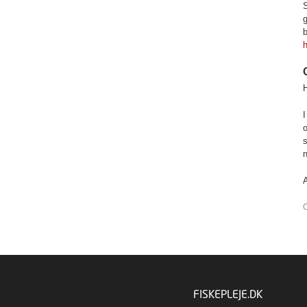
S
g
b
h
o
s
n
O
FISKEPLEJE.DK