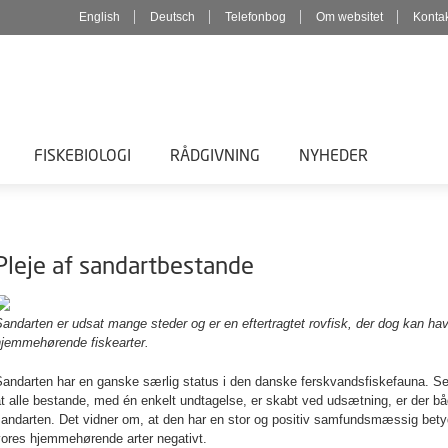
English
Deutsch
Telefonbog
Om websitet
Konta
FISKEBIOLOGI
RÅDGIVNING
NYHEDER
Pleje af sandartbestande
andarten er udsat mange steder og er en eftertragtet rovfisk, der dog kan ha
hjemmehørende fiskearter.
Sandarten har en ganske særlig status i den danske ferskvandsfiskefauna. Se
t alle bestande, med én enkelt undtagelse, er skabt ved udsætning, er der bå
sandarten. Det vidner om, at den har en stor og positiv samfundsmæssig bet
vores hjemmehørende arter negativt.