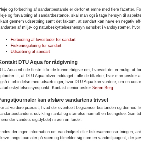
leje og forbedring af sandartbestande er derfor et emne med flere facetter. F
leje og forvaltning af sandartbestande, skal man også tage hensyn til aspek
kabt gennem udsætning samt det faktum, at sandart kan have en negativ effe
andarten af miljø- og naturbeskyttelseshensyn uønsket i vandsystemer, hvor d
Forbedring af levesteder for sandart
Fiskeriregulering for sandart
Udsætning af sandart
Kontakt DTU Aqua for rådgivning
TU Aqua vil i de fleste tilfælde kunne rådgive om, hvorvidt det er muligt at fo
pfordrer til, at DTU Aqua bliver inddraget i alle de tilfælde, hvor man ønsker a
gså i forbindelse med udsætninger, hvor DTU Aqua kan vurdere, om en udsætni
naturbeskyttelsessynspunkt. Kontakt seniorforsker
Søren Berg
Fangstjournaler kan afsløre sandartens trivsel
or at vurdere præcist, hvad der eventuelt begrænser bestanden og dermed fisk
andartbestandens udvikling i antal og størrelse normalt en betingelse. Samtid
herunder vandets sigtdybde) i søen en fordel.
Findes der ingen information om vandmiljøet eller fiskesammensætningen, an
krive fangstjournaler på søen og tilmelder sig som en vandmiljøagent, der jæ