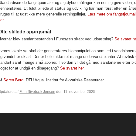
tandardiserede fangstjournaler og sigtdybdemålinger kan nemlig give viden, s
ennemføres. Et fuldt billede af status og udvikling har man først efter en år
ruges til at udstikke mere generelle retningslinjer.
Læs mere om fangstjournal
er
.
Ofte stillede spørgsmål
Hvornår blev sandartbestanden i Furesøen skabt ved udsætning?
Se svaret he
I vores lokale sø skal der gennemføres biomanipulation som led i vandplaner
g vandet er uklart. Der er heller ikke ret mange undervandsplanter. Af rovfisk 
andart samt mange små aborrer. Hvordan vil det gå med sandarterne efter bio
oget for at undgå en tilbagegang?
Se svaret her.
Af
Søren Berg
,
DTU Aqua. Institut for Akvatiske Ressourcer.
pdateret af
Finn Sivebæk Jensen
den 11. november 2025