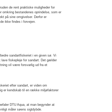
oruden de rent praktiske muligheder for
ter omkring bestandenes oprindelse, som er
kt på sine omgivelser. Derfor er
e ikke findes i forvejen.
rbedre sandartfiskeriet i en given sø. Vi
t lave fiskepleje for sandart. Det gælder
ng vil være forsvarlig ud fra et
eriet efter sandart, er viden om
ig er kendskab til en række miljøfaktorer
befaler DTU Aqua, at man begynder at
vnligt måler søens sigtdybde.