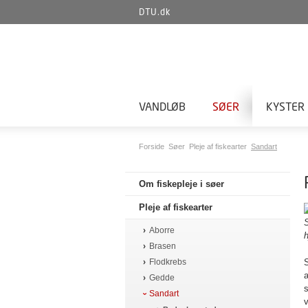
DTU.dk
VANDLØB
SØER
KYSTER
Forside
Søer
Pleje af fiskearter
Sandart
Om fiskepleje i søer
Pleje af fiskearter
S
Aborre
Brasen
Flodkrebs
a
Gedde
Sandart