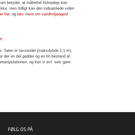
om betyder, at målrettet fiskepleje kan
række, men tidligt kan den indsamlede viden
er her
, og
læs mere om vandmiljøagent
r.
ne. Søen er lavvandet (maksdybde 2,1 m),
er der en del gedder og en fin bestand af
manipulationen, og kan vi evt. selv gøre
FØLG OS PÅ