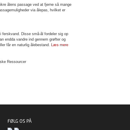
 sikre ålens passage ved at fjerne så mange
ssagemuligheder via ålepas, hvilket er
 ferskvand. Disse små-ål fordeler sig op
an endda vandre ind gennem grøfter og
er får en naturlig ålebestand.
Læs mere
tiske Ressourcer
FØLG OS PÅ