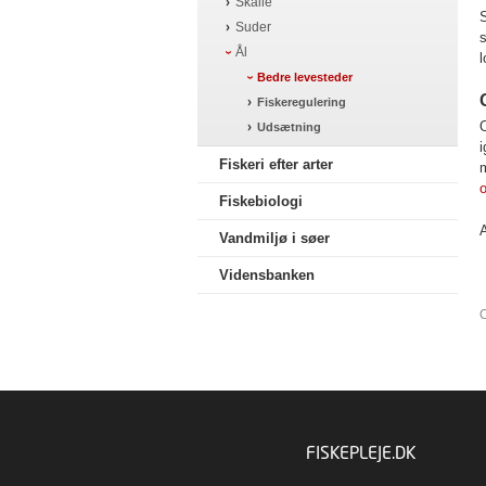
Skalle
S
Suder
s
Ål
l
Bedre levesteder
Fiskeregulering
O
Udsætning
Fiskeri efter arter
m
o
Fiskebiologi
Vandmiljø i søer
Vidensbanken
O
FISKEPLEJE.DK