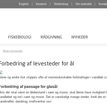
English
Deutsch
Telefonbog
Om websitet
Konta
FISKEBIOLOGI
RÅDGIVNING
NYHEDER
Bedre levesteder
Forbedring af levesteder for ål
lene og andre fisk stoppes ofte af menneskeskabte forhindringer i vandløb som
Forbedring af passage for glasål
vis der skal være en ålebestand i søer og moser, skal ålene have mulighed fo
andløbet og ind i søer og moser. Det er vanskeligt mange steder, fordi der er
vandmøller, dambrug, kraftværker osv.