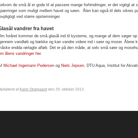
elvom de små ål er gode til at passere mange forhindringer, er det vigtigt at
pærringer som muligt mellem havet og søen. Ålen kan også til dels sikres pa
ovpligtigt ved større opstemninger.
Glasål vandrer fra havet
m foråret kommer de små glasål ind til kysterne, og mange af dem søger op i
igennem vandløb og bække og kan vandre videre ind i søer og moser. Ålene k
åske endda rørlagte afløb. Det er på den måde, at selv små søer og mosehull
m ålens vandringer her.
Af
Michael Ingemann Pedersen
og
Niels Jepsen
, DTU Aqua, Institut for Akva
pdateret af
Karin Stubgaard
den 29. oktober 2013