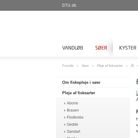
DTU.dk
VANDLØB
SØER
KYSTER
Forside
Søer
Pleje af fiskearter
Ål
Om fiskepleje i søer
Pleje af fiskearter
Å
Aborre
Brasen
Flodkrebs
H
Gedde
v
Sandart