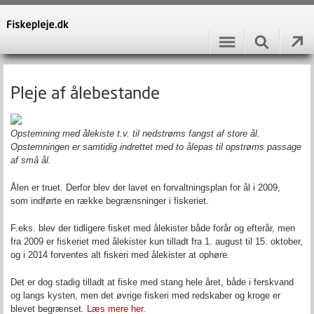
Pleje af ålebestande
Opstemning med ålekiste t.v. til nedstrøms fangst af store ål.
Opstemningen er samtidig indrettet med to ålepas til opstrøms passage
af små ål.
Ålen er truet. Derfor blev der lavet en forvaltningsplan for ål i 2009,
som indførte en række begrænsninger i fiskeriet.
F.eks. blev der tidligere fisket med ålekister både forår og efterår, men
fra 2009 er fiskeriet med ålekister kun tilladt fra 1. august til 15. oktober,
og i 2014 forventes alt fiskeri med ålekister at ophøre.
Det er dog stadig tilladt at fiske med stang hele året, både i ferskvand
og langs kysten, men det øvrige fiskeri med redskaber og kroge er
blevet begrænset.
Læs mere her.