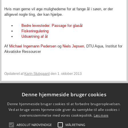
Hvis man gerne vil øge mulighederne for at fange ål i søen, er der
alligevel nogle ting, der kan hjælpe.
Bedre levesteder: Passage for glasål
Fiskeriregulering
Udsætning af ål
Af
Michael Ingemann Pedersen
og
Niels Jepsen
, DTU Aqua, Institut for
Akvatiske Ressourcer
Opdateret af
Karin Stubgaard
den 1. oktober 2013
Denne hjemmeside bruger cookies
Fiskepleje.dk
Denne hjemmeside bruger cookies til at forbedre brugeroplevelsen.
DTU Aqua - Institut for Akvatiske Ressourcer
Vejlsøvej 39
Ved at bruge vores hjemmeside giver du samtykke til alle cookies i
8600 Silkeborg
overensstemmelse med vores cookiepolitik.
Læs mere
ffi@aqua.dtu.dk
Tlf. 35 88 33 00
ABSOLUT NØDVENDIGE
MÅLRETNING