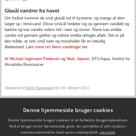
Glasål vandrer fra havet
Om foråret kommer de små glasål ind til kysterne, og mange af dem
søger op i ferskvand. Disse små-ål fordeler sig op igennem vandløb og
bække og kan vandre videre ind i søer og moser. Ålene kan endda
vandre ind gennem grøfter og måske endda rørlagte afløb. Det er på
den måde, at selv små søer og mosehuller får en naturlig
ålebestand.
Læs mere om ålens vandringer her.
Af
Michael Ingemann Pedersen
og
Niels Jepsen
, DTU Aqua, Institut for
Akvatiske Ressourcer
Opdateret af
Karin Stubgaard
den 29. oktober 2013
Denne hjemmeside bruger cookies
Fiskepleje.dk
Denne hjemmeside bruger cookies til at forbedre brugeroplevelsen.
DTU Aqua - Institut for Akvatiske Ressourcer
Vejlsøvej 39
Ved at bruge vores hjemmeside giver du samtykke til alle cookies i
8600 Silkeborg
overensstemmelse med vores cookiepolitik.
Læs mere
ffi@aqua.dtu.dk