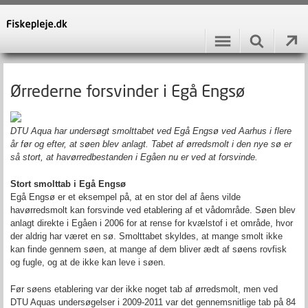
Ørrederne forsvinder i Egå Engsø
DTU Aqua har undersøgt smolttabet ved Egå Engsø ved Aarhus i flere
år før og efter, at søen blev anlagt. Tabet af ørredsmolt i den nye sø er
så stort, at havørredbestanden i Egåen nu er ved at forsvinde.
Stort smolttab i Egå Engsø
Egå Engsø er et eksempel på, at en stor del af åens vilde
havørredsmolt kan forsvinde ved etablering af et vådområde. Søen blev
anlagt direkte i Egåen i 2006 for at rense for kvælstof i et område, hvor
der aldrig har været en sø. Smolttabet skyldes, at mange smolt ikke
kan finde gennem søen, at mange af dem bliver ædt af søens rovfisk
og fugle, og at de ikke kan leve i søen.
Før søens etablering var der ikke noget tab af ørredsmolt, men ved
DTU Aquas undersøgelser i 2009-2011 var det gennemsnitlige tab på 84