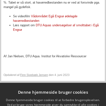
%. Tabet er så stort, at havørredbestanden nu er ved at forsvinde pga.
mangel på gydefisk.
Se videofilm
Vådområdet Egå Engsø ødelagde
havørredbestanden
Læs rapport om
DTU Aquas undersøgelser af smolttabet i Egå
Engsø
Af Jan Nielsen, DTU Aqua. Institut for Akvatiske Ressourcer
Opdateret af
Finn Sivebæk Jensen
den 4. juni 2023
Denne hjemmeside bruger cookies
Fiskepleje.dk
Denne hjemmeside bruger cookies til at forbedre brugeroplevelsen.
DTU Aqua - Institut for Akvatiske Ressourcer
Vejlsøvej 39
Ved at bruge vores hjemmeside giver du samtykke til alle cookies i