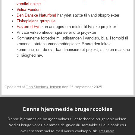
vandløbspleje
Velux-Fonden
Den Danske Naturfond
har ydet støtte til vandløbsprojekter
Fiskeplejens gruspulje
Havørred Fyn
kan ansøges om midler til fynske projekter
Private virksomheder sponserer ofte projekter
Kommunerne forbedre miljøtilstanden i vandløb, bl.a. i forhold til
kravene i statens vandområdeplaner. Spørg den lokale
kommune, om de evt. kan finansiere et projekt, stille en maskine
til rådighed mv.
Opdateret af
Finn Sivebæk Jensen
den 25. september 2025
Denne hjemmeside bruger cookies
Fiskepleje.dk
Denne hjemmeside bruger cookies til at forbedre brugeroplevelsen.
DTU Aqua - Institut for Akvatiske Ressourcer
Vejlsøvej 39
Ved at bruge vores hjemmeside giver du samtykke til alle cookies i
8600 Silkeborg
overensstemmelse med vores cookiepolitik.
Læs mere
ffi@aqua.dtu.dk