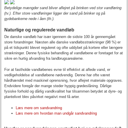
Betydelige mængder sand bliver aflejret på brinken ved stor vandføring
(tv.). Efter store vandføringer ligger der sand på brinker og på
gydebankerne nede i åen (th.).
Naturlige og regulerede vandløb
De danske vandløb har især igennem de sidste 100 år gennemgået
store forandringer. Næsten alle danske vandløbsstrækninger (98 %) er
på et tidspunkt blevet reguleret og ofte uddybet på kortere eller længere
strækninger. Denne fysiske behandling af vandløbene er foretaget for at
sikre en hurtig afvanding fra landbrugsarealerne.
For at fastholde vandløbenes evne til effektivt at aflede vand, er
vedligeholdelse af vandløbene nødvendig. Denne har ofte været
hårdhændet med maskinel oprensning, hvor aflejret materiale opgraves.
Endvidere foregår der mange steder hyppig grødeslåning. Dårlige
fysiske forhold og dårlig vandkvalitet har tilsammen betydet at dyre- og
plantelivet blev påvirket negativt med få arter.
Læs mere om sandvandring
Læs mere om hvordan man undgår sandvandring