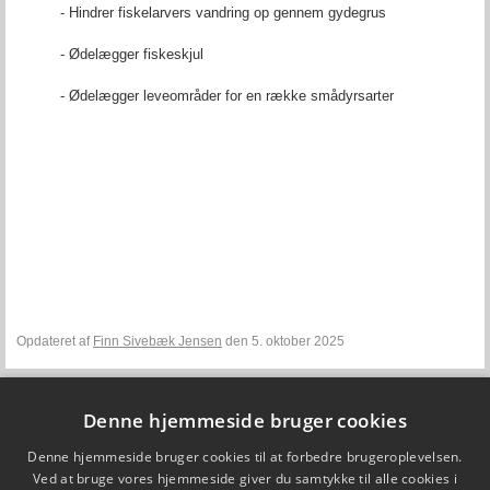
- Hindrer fiskelarvers vandring op gennem gydegrus
- Ødelægger fiskeskjul
- Ødelægger leveområder for en række smådyrsarter
Opdateret af
Finn Sivebæk Jensen
den 5. oktober 2025
Denne hjemmeside bruger cookies
Fiskepleje.dk
Denne hjemmeside bruger cookies til at forbedre brugeroplevelsen.
DTU Aqua - Institut for Akvatiske Ressourcer
Vejlsøvej 39
Ved at bruge vores hjemmeside giver du samtykke til alle cookies i
8600 Silkeborg