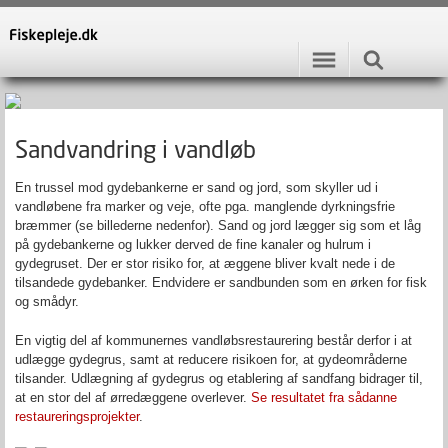
Sandvandring i vandløb
En trussel mod gydebankerne er sand og jord, som skyller ud i
vandløbene fra marker og veje, ofte pga. manglende dyrkningsfrie
bræmmer (se billederne nedenfor). Sand og jord lægger sig som et låg
på gydebankerne og lukker derved de fine kanaler og hulrum i
gydegruset. Der er stor risiko for, at æggene bliver kvalt nede i de
tilsandede gydebanker. Endvidere er sandbunden som en ørken for fisk
og smådyr.
En vigtig del af kommunernes vandløbsrestaurering består derfor i at
udlægge gydegrus, samt at reducere risikoen for, at gydeområderne
tilsander. Udlægning af gydegrus og etablering af sandfang bidrager til,
at en stor del af ørredæggene overlever.
Se resultatet fra sådanne
restaureringsprojekter
.