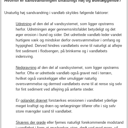
Hvorfor er sandvandringen unaturligt høj og ødelæggende?
Unaturlig høj sandvandring i vandløb skyldes følgende faktorer:
Udretning
af den del af vandsystemet, som ligger opstrøms
herfor. Udretningen øger gennemsnitsfaldet betydeligt og det
øger erosion i bund og sider. Det udrettede vandløb leder vandet
hurtigere væk og mindsker derfor oversvømmelser i omfang og
hyppighed. Derved hindres vandløbets evne til naturligt at aflejre
fint sediment i flodsengen, på brinkerne og i vandløbets
indersving.
Nedgravning
af den del af vandsystemet, som ligger opstrøms
herfor. Ofte er udrettede vandløb også gravet ned i terræn,
hvilket også vanskeliggør eller umuliggør naturlig
oversvømmelse og dermed vandløbets evne til at rense sig selv
for fint sediment ved aflejring på anførte steder.
Er
oplandet drænet
forstærkes erosionen i vandløbet yderlige
meget kraftigt og dræn og rørlægninger tilfører ofte i sig selv
store mængder sand til vandløbet.
Skæres der grøde
eller fjernes naturligt forekommende modstand
i vandløbet i form at grusbanker, sten, dødt ved med mere, vil