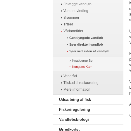
K
Frilægge vandløb
d
Vandindvinding
s
Bræmmer
s
Træer
Vådområder
U
v
Genslyngede vandløb
V
Søer direkte i vandløb
Søer ved siden af vandløb
K
p
Knabberup Sø
v
Kongens Kær
Vandråd
Tilskud til restaurering
D
Mere information
p
Udsætning af fisk
A
Fiskeriregulering
O
Vandløbsbiologi
Ørredkortet