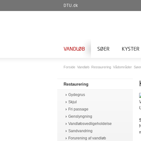
DTU.dk
VANDLØB
SØER
KYSTER
Forside
Vandløb
Restaurering
Vådområder
Søer
Restaurering
Gydegrus
V
Skjul
U
Fri passage
Genslyngning
Vandløbsvedligeholdelse
N
Sandvandring
m
Forurening af vandløb