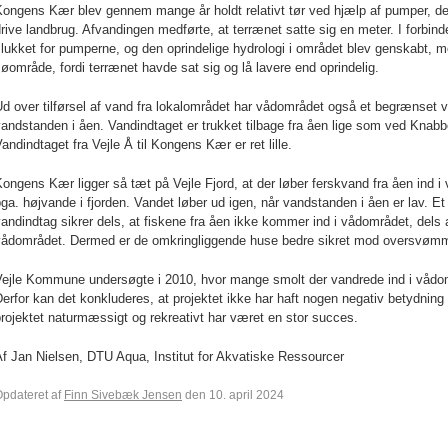
ongens Kær blev gennem mange år holdt relativt tør ved hjælp af pumper, de
rive landbrug. Afvandingen medførte, at terrænet satte sig en meter. I forbi
lukket for pumperne, og den oprindelige hydrologi i området blev genskabt,
øområde, fordi terrænet havde sat sig og lå lavere end oprindelig.
d over tilførsel af vand fra lokalområdet har vådområdet også et begrænset v
andstanden i åen. Vandindtaget er trukket tilbage fra åen lige som ved Knabb
andindtaget fra Vejle Å til Kongens Kær er ret lille.
ongens Kær ligger så tæt på Vejle Fjord, at der løber ferskvand fra åen ind 
ga. højvande i fjorden. Vandet løber ud igen, når vandstanden i åen er lav.
andindtag sikrer dels, at fiskene fra åen ikke kommer ind i vådområdet, dels at
vådområdet. Dermed er de omkringliggende huse bedre sikret mod oversvømme
Vejle Kommune undersøgte i 2010, hvor mange smolt der vandrede ind i vådom
erfor kan det konkluderes, at projektet ikke har haft nogen negativ betydning 
rojektet naturmæssigt og rekreativt har været en stor succes.
f Jan Nielsen, DTU Aqua, Institut for Akvatiske Ressourcer
pdateret af
Finn Sivebæk Jensen
den 10. april 2024