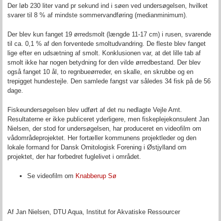
Der løb 230 liter vand pr sekund ind i søen ved undersøgelsen, hvilket
svarer til 8 % af mindste sommervandføring (medianminimum).
Der blev kun fanget 19 ørredsmolt (længde 11-17 cm) i rusen, svarende
til ca. 0,1 % af den forventede smoltudvandring. De fleste blev fanget
lige efter en udsætning af smolt. Konklusionen var, at det lille tab af
smolt ikke har nogen betydning for den vilde ørredbestand. Der blev
også fanget 10 ål, to regnbueørreder, en skalle, en skrubbe og en
trepigget hundestejle. Den samlede fangst var således 34 fisk på de 56
dage.
Fiskeundersøgelsen blev udført af det nu nedlagte Vejle Amt.
Resultaterne er ikke publiceret yderligere, men fiskeplejekonsulent Jan
Nielsen, der stod for undersøgelsen, har produceret en videofilm om
vådområdeprojektet. Her fortæller kommunens projektleder og den
lokale formand for Dansk Ornitologisk Forening i Østjylland om
projektet, der har forbedret fuglelivet i området.
Se videofilm om
Knabberup Sø
Af Jan Nielsen, DTU Aqua, Institut for Akvatiske Ressourcer