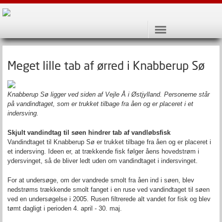
Meget lille tab af ørred i Knabberup Sø
Knabberup Sø ligger ved siden af Vejle Å i Østjylland. Personerne står
på vandindtaget, som er trukket tilbage fra åen og er placeret i et
indersving
.
Skjult vandindtag til søen hindrer tab af vandløbsfisk
Vandindtaget til Knabberup Sø er trukket tilbage fra åen og er placeret i
et indersving. Ideen er, at trækkende fisk følger åens hovedstrøm i
ydersvinget, så de bliver ledt uden om vandindtaget i indersvinget.
For at undersøge, om der vandrede smolt fra åen ind i søen, blev
nedstrøms trækkende smolt fanget i en ruse ved vandindtaget til søen
ved en undersøgelse i 2005. Rusen filtrerede alt vandet for fisk og blev
tømt dagligt i perioden 4. april - 30. maj.