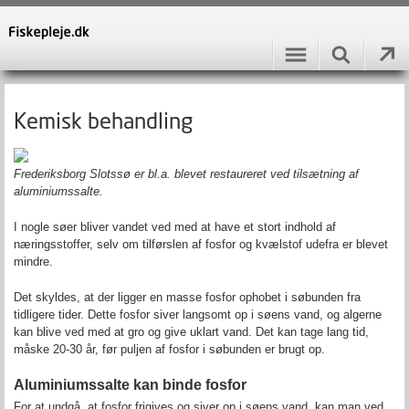
Kemisk behandling
Frederiksborg Slotssø er bl.a. blevet restaureret ved tilsætning af
aluminiumssalte.
I nogle søer bliver vandet ved med at have et stort indhold af
næringsstoffer, selv om tilførslen af fosfor og kvælstof udefra er blevet
mindre.
Det skyldes, at der ligger en masse fosfor ophobet i søbunden fra
tidligere tider. Dette fosfor siver langsomt op i søens vand, og algerne
kan blive ved med at gro og give uklart vand. Det kan tage lang tid,
måske 20-30 år, før puljen af fosfor i søbunden er brugt op.
Aluminiumssalte kan binde fosfor
For at undgå, at fosfor frigives og siver op i søens vand, kan man ved