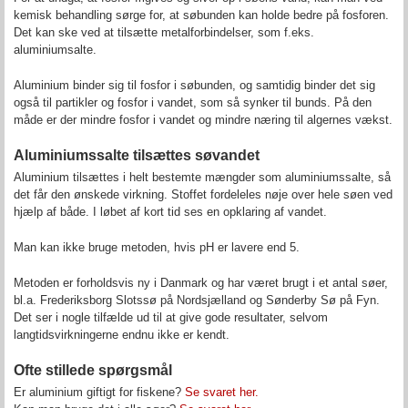
kemisk behandling sørge for, at søbunden kan holde bedre på fosforen.
Det kan ske ved at tilsætte metalforbindelser, som f.eks.
aluminiumsalte.
Aluminium binder sig til fosfor i søbunden, og samtidig binder det sig
også til partikler og fosfor i vandet, som så synker til bunds. På den
måde er der mindre fosfor i vandet og mindre næring til algernes vækst.
Aluminiumssalte tilsættes søvandet
Aluminium tilsættes i helt bestemte mængder som aluminiumssalte, så
det får den ønskede virkning. Stoffet fordeleles nøje over hele søen ved
hjælp af både. I løbet af kort tid ses en opklaring af vandet.
Man kan ikke bruge metoden, hvis pH er lavere end 5.
Metoden er forholdsvis ny i Danmark og har været brugt i et antal søer,
bl.a. Frederiksborg Slotssø på Nordsjælland og Sønderby Sø på Fyn.
Det ser i nogle tilfælde ud til at give gode resultater, selvom
langtidsvirkningerne endnu ikke er kendt.
Ofte stillede spørgsmål
Er aluminium giftigt for fiskene?
Se svaret her.