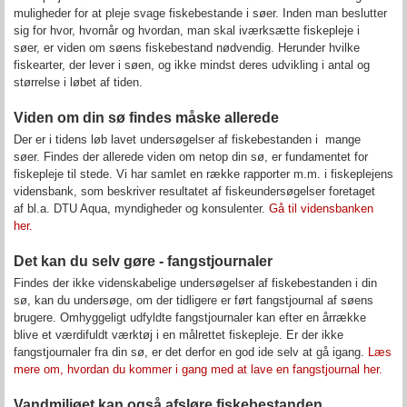
muligheder for at pleje svage fiskebestande i søer. Inden man beslutter
sig for hvor, hvornår og hvordan, man skal iværksætte fiskepleje i
søer, er viden om søens fiskebestand nødvendig. Herunder hvilke
fiskearter, der lever i søen, og ikke mindst deres udvikling i antal og
størrelse i løbet af tiden.
Viden om din sø findes måske allerede
Der er i tidens løb lavet undersøgelser af fiskebestanden i mange
søer. Findes der allerede viden om netop din sø, er fundamentet for
fiskepleje til stede. Vi har samlet en række rapporter m.m. i fiskeplejens
vidensbank, som beskriver resultatet af fiskeundersøgelser foretaget
af bl.a. DTU Aqua, myndigheder og konsulenter.
Gå til vidensbanken
her.
Det kan du selv gøre - fangstjournaler
Findes der ikke videnskabelige undersøgelser af fiskebestanden i din
sø, kan du undersøge, om der tidligere er ført fangstjournal af søens
brugere. Omhyggeligt udfyldte fangstjournaler kan efter en årrække
blive et værdifuldt værktøj i en målrettet fiskepleje. Er der ikke
fangstjournaler fra din sø, er det derfor en god ide selv at gå igang.
Læs
mere om, hvordan du kommer i gang med at lave en fangstjournal her.
Vandmiljøet kan også afsløre fiskebestanden