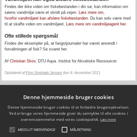
Findes der ikke viden om fiskebestanden i din sø, kan information om
søens vandmiljø være et skridt på vejen.
Læs mere om,
hvorfor vandmiljøet kan afsløre fiskebestanden.
Du kan selv være med
til at skaffe viden om vandmiljøet.
Læs mere om vandmiljøagent her.
Ofte stillede spørgsmål
Findes der eksempler på, at fangstjournaler har været anvendt i
forvaltningen af fisk? Se svaret her.
Af
Christian Skov,
DTU Aqua. Institut for Akvatiske Ressourcer.
Opdateret af
Finn Sivebæk Jensen
den 9. december 2021
Denne hjemmeside bruger cookies
Fiskepleje.dk
DTU Aqua - Institut for Akvatiske Ressourcer
Denne hjemmeside bruger cookies til at forbedre brugeroplevelsen.
Vejlsøvej 39
Ved at bruge vores hjemmeside giver du samtykke til alle cookies i
8600 Silkeborg
overensstemmelse med vores cookiepolitik.
ffi@aqua.dtu.dk
Læs mere
Tlf. 35 88 33 00
ABSOLUT NØDVENDIGE
MÅLRETNING
Brug af personoplysninger