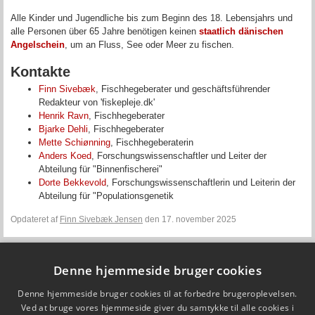
Alle Kinder und Jugendliche bis zum Beginn des 18. Lebensjahrs und
alle Personen über 65 Jahre benötigen keinen
staatlich dänischen
Angelschein
, um an Fluss, See oder Meer zu fischen.
Kontakte
Finn Sivebæk
, Fischhegeberater und geschäftsführender
Redakteur von 'fiskepleje.dk'
Henrik Ravn
, Fischhegeberater
Bjarke Dehli
, Fischhegeberater
Mette Schiønning
, Fischhegeberaterin
Anders Koed
, Forschungswissenschaftler und Leiter der
Abteilung für "Binnenfischerei"
Dorte Bekkevold
, Forschungswissenschaftlerin und Leiterin der
Abteilung für "Populationsgenetik
Opdateret af
Finn Sivebæk Jensen
den 17. november 2025
Denne hjemmeside bruger cookies
Fiskepleje.dk
Denne hjemmeside bruger cookies til at forbedre brugeroplevelsen.
DTU Aqua - Institut for Akvatiske Ressourcer
Vejlsøvej 39
Ved at bruge vores hjemmeside giver du samtykke til alle cookies i
8600 Silkeborg