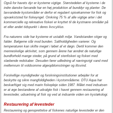
Også for havets dyr er kysterne vigtige. Størstedelen af kysterne i de
indre danske farvande har en høj produktion af bunddyr og planter. De
lavvandede kystområder er derfor et regulært spisekammer for fisk og
opvækststed for fiskeyngel. Omkring 75 % af alle vigtige arter i det
kommercielle og rekreative fiskeri er knyttet til de kystnære områder på
et eller andet tidspunkt i deres livscyklus.
Fra naturens side har kysterne et ustabilt miljø. Vandstanden stiger og
falder. Bølgerne slår mod bunden. Saltholdigheden varierer. Og
temperaturen kan skifte meget i løbet af et døgn. Dertil kommer den
menneskelige aktivitet, som gennem årene har ændret de naturlige
bundforhold mange steder, på grund af stenfiskeri og fiskeri med
slæbende redskaber. Desuden fører udledning af næringsrigt vand med
mellemrum til voldsomme algeopblomstringer og iltsvind.
Forskellige myndigheder og forskningsinstitutioner arbejder for at
beskytte og sikre mangfoldigheden i kystområderne. DTU Aqua har
beskæftiget sig med marin fiskepleje siden 1987. Målet med indsatsen
er at øge bestandene af udvalgte fisk i havet gennem restaurering af
levesteder, udsætning af fisk og ved at indsamle viden om kystøkologi.
Restaurering af levesteder
Restaurering og genoprettelse af fiskenes naturlige levesteder er den