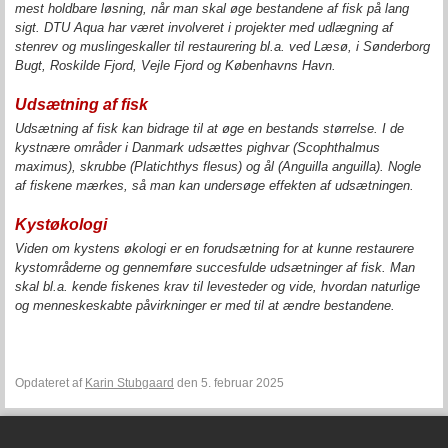
mest holdbare løsning, når man skal øge bestandene af fisk på lang
sigt. DTU Aqua har været involveret i projekter med udlægning af
stenrev og muslingeskaller til restaurering bl.a. ved Læsø, i Sønderborg
Bugt, Roskilde Fjord, Vejle Fjord og Københavns Havn.
Udsætning af fisk
Udsætning af fisk kan bidrage til at øge en bestands størrelse. I de
kystnære områder i Danmark udsættes pighvar (
Scophthalmus
maximus
), skrubbe (
Platichthys flesus
) og ål (
Anguilla anguilla
). Nogle
af fiskene mærkes, så man kan undersøge effekten af udsætningen.
Kystøkologi
Viden om kystens økologi er en forudsætning for at kunne restaurere
kystområderne og gennemføre succesfulde udsætninger af fisk. Man
skal bl.a. kende fiskenes krav til levesteder og vide, hvordan naturlige
og menneskeskabte påvirkninger er med til at ændre bestandene.
Opdateret af
Karin Stubgaard
den 5. februar 2025