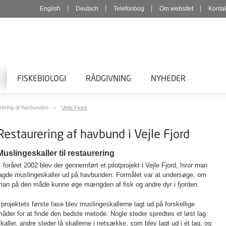
English
Deutsch
Telefonbog
Om websitet
Konta
FISKEBIOLOGI
RÅDGIVNING
NYHEDER
rering af havbunden
Vejle Fjord
Restaurering af havbund i Vejle Fjord
Muslingeskaller til restaurering
 foråret 2002 blev der gennemført et pilotprojekt i Vejle Fjord, hvor man
lagde muslingeskaller ud på havbunden. Formålet var at undersøge, om
man på den måde kunne øge mængden af fisk og andre dyr i fjorden.
 projektets første fase blev muslingeskallerne lagt ud på forskellige
åder for at finde den bedste metode. Nogle steder spredtes et løst lag
kaller, andre steder lå skallerne i netsække, som blev lagt ud i ét lag, og