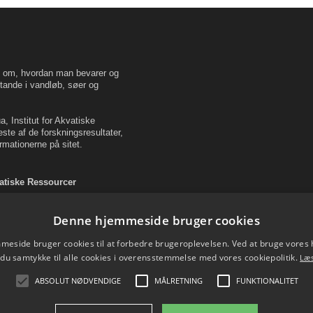
en om, hvordan man bevarer og
tande i vandløb, søer og
, Institut for Akvatiske
este af de forskningsresultater,
rmationerne på sitet.
vatiske Ressourcer
Denne hjemmeside bruger cookies
eside bruger cookies til at forbedre brugeroplevelsen. Ved at bruge vore
 du samtykke til alle cookies i overensstemmelse med vores cookiepolitik.
Læ
ABSOLUT NØDVENDIGE
MÅLRETNING
FUNKTIONALITET