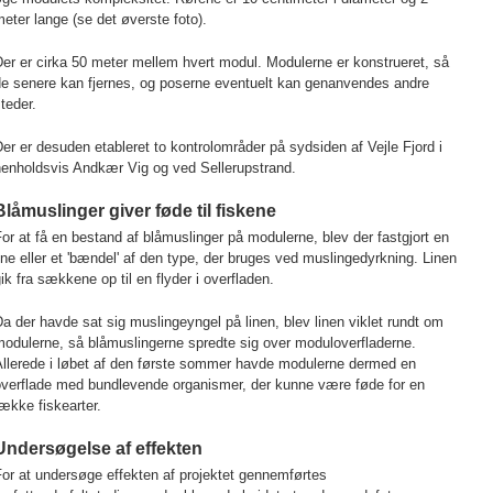
eter lange (se det øverste foto).
er er cirka 50 meter mellem hvert modul. Modulerne er konstrueret, så
de senere kan fjernes, og poserne eventuelt kan genanvendes andre
teder.
er er desuden etableret to kontrolområder på sydsiden af Vejle Fjord i
henholdsvis Andkær Vig og ved Sellerupstrand.
Blåmuslinger giver føde til fiskene
or at få en bestand af blåmuslinger på modulerne, blev der fastgjort en
ine eller et 'bændel' af den type, der bruges ved muslingedyrkning. Linen
ik fra sækkene op til en flyder i overfladen.
a der havde sat sig muslingeyngel på linen, blev linen viklet rundt om
odulerne, så blåmuslingerne spredte sig over moduloverfladerne.
Allerede i løbet af den første sommer havde modulerne dermed en
overflade med bundlevende organismer, der kunne være føde for en
ække fiskearter.
Undersøgelse af effekten
or at undersøge effekten af projektet gennemførtes