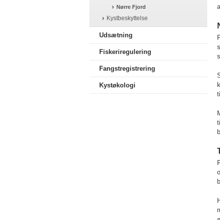
a
Nørre Fjord
Kystbeskyttelse
Udsætning
P
Fiskeriregulering
s
Fangstregistrering
k
Kystøkologi
t
M
t
b
F
o
b
H
m
ø