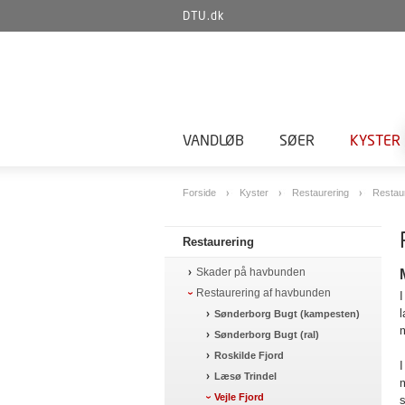
DTU.dk
VANDLØB
SØER
KYSTER
Forside
Kyster
Restaurering
Restau
Restaurering
Skader på havbunden
Restaurering af havbunden
I
Sønderborg Bugt (kampesten)
Sønderborg Bugt (ral)
Roskilde Fjord
I
Læsø Trindel
m
Vejle Fjord
s