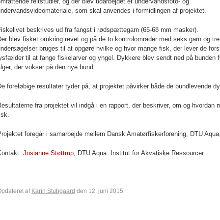
mfattende feltstudier, og der blev udarbejdet et undervandsfoto- og
ndervandsvideomateriale, som skal anvendes i formidlingen af projektet.
iskelivet beskrives ud fra fangst i rødspættegarn (65-68 mm masker).
er blev fisket omkring revet og på de to kontrolområder med seks garn og tre
ndersøgelser bruges til at opgøre hvilke og hvor mange fisk, der lever de for
ysfælder til at fange fiskelarver og yngel. Dykkere blev sendt ned på bunden 
lger, der vokser på den nye bund.
e foreløbige resultater tyder på, at projektet påvirker både de bundlevende dy
esultaterne fra projektet vil indgå i en rapport, der beskriver, om og hvorda
isk.
Projektet foregår i samarbejde mellem Dansk Amatørfiskerforening, DTU Aq
Kontakt:
Josianne Støttrup
, DTU Aqua. Institut for Akvatiske Ressourcer.
pdateret af
Karin Stubgaard
den 12. juni 2015