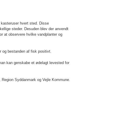
 kasteruser hvert sted. Disse
skellige steder. Desuden blev der anvendt
for at observere hvilke vandplanter og
r og bestanden af fisk positivt.
n man kan genskabe et ødelagt levested for
ua, Region Syddanmark og Vejle Kommune.