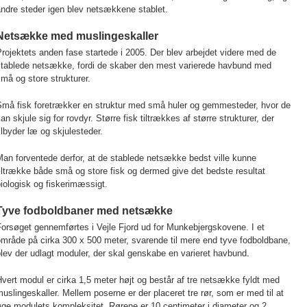
ndre steder igen blev netsækkene stablet.
Netsække med muslingeskaller
rojektets anden fase startede i 2005. Der blev arbejdet videre med de
stablede netsække, fordi de skaber den mest varierede havbund med
må og store strukturer.
Små fisk foretrækker en struktur med små huler og gemmesteder, hvor de
an skjule sig for rovdyr. Større fisk tiltrækkes af større strukturer, der
ilbyder læ og skjulesteder.
an forventede derfor, at de stablede netsække bedst ville kunne
iltrække både små og store fisk og dermed give det bedste resultat
iologisk og fiskerimæssigt.
Tyve fodboldbaner med netsække
orsøget gennemførtes i Vejle Fjord ud for Munkebjergskovene. I et
mråde på cirka 300 x 500 meter, svarende til mere end tyve fodboldbane,
lev der udlagt moduler, der skal genskabe en varieret havbund.
vert modul er cirka 1,5 meter højt og består af tre netsække fyldt med
uslingeskaller. Mellem poserne er der placeret tre rør, som er med til at
ge modulets kompleksitet. Rørene er 10 centimeter i diameter og 2