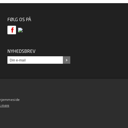
FØLG OS PÅ
NYHEDSBREV
s hjemmeside
s mere