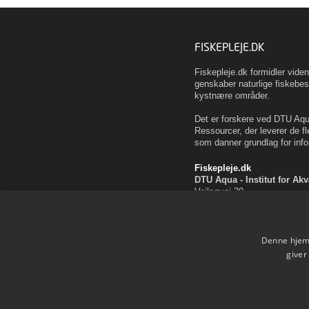
FISKEPLEJE.DK
Fiskepleje.dk formidler vid
genskaber naturlige fiskebes
kystnære områder.
Det er forskere ved DTU Aqua
Ressourcer, der leverer de fl
som danner grundlag for info
Fiskepleje.dk
DTU Aqua - Institut for Ak
Vejlsøvej 39
8600 Silkeborg
ffi@aqua.dtu.dk
Tlf. 35 88 33 00
Denne hjemm
Brug af personoplysninger
giver