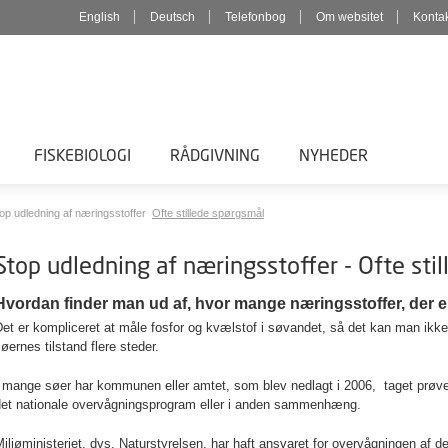
English
Deutsch
Telefonbog
Om websitet
Konta
FISKEBIOLOGI
RÅDGIVNING
NYHEDER
op udledning af næringsstoffer
Ofte stillede spørgsmål
Stop udledning af næringsstoffer - Ofte sti
Hvordan finder man ud af, hvor mange næringsstoffer, der e
et er kompliceret at måle fosfor og kvælstof i søvandet, så det kan man ikk
øernes tilstand flere steder.
 mange søer har kommunen eller amtet, som blev nedlagt i 2006, taget prøver
det nationale overvågningsprogram eller i anden sammenhæng.
iljøministeriet, dvs. Naturstyrelsen, har haft ansvaret for overvågningen af 