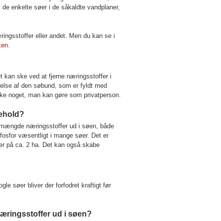
i de enkelte søer i de såkaldte vandplaner,
æringsstoffer eller andet. Men du kan se i
ken
.
 kan ske ved at fjerne næringsstoffer i
rnelse af den søbund, som er fyldt med
ikke noget, man kan gøre som privatperson.
dehold?
n mængde næringsstoffer ud i søen, både
fosfor væsentligt i mange søer. Det er
øer på ca. 2 ha. Det kan også skabe
e søer bliver der forfodret kraftigt før
næringsstoffer ud i søen?