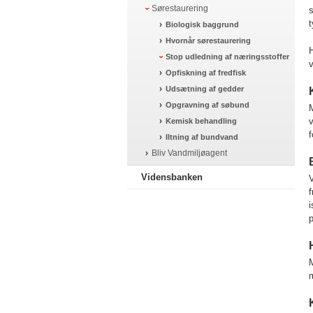
Sørestaurering
s
t
Biologisk baggrund
Hvornår sørestaurering
H
Stop udledning af næringsstoffer
v
Opfiskning af fredfisk
Udsætning af gedder
Opgravning af søbund
M
v
Kemisk behandling
f
Iltning af bundvand
Bliv Vandmiljøagent
Vidensbanken
f
i
p
M
m