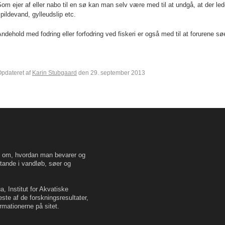
om ejer af eller nabo til en sø kan man selv være med til at undgå, at der led
pildevand, gylleudslip etc.
ndehold med fodring eller forfodring ved fiskeri er også med til at forurene s
pdateret af
Karin Stubgaard
den 29. september 2013
en om, hvordan man bevarer og
tande i vandløb, søer og
, Institut for Akvatiske
este af de forskningsresultater,
rmationerne på sitet.