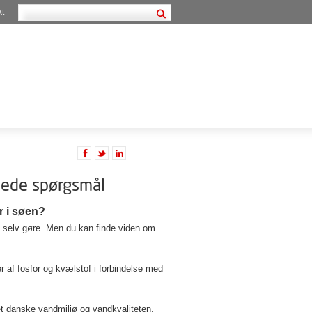
kt
llede spørgsmål
r i søen?
e selv gøre. Men du kan finde viden om
 af fosfor og kvælstof i forbindelse med
det danske vandmiljø og vandkvaliteten,