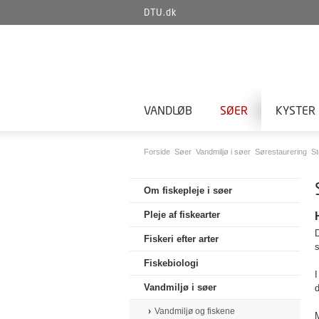
DTU.dk
VANDLØB
SØER
KYSTER
Forside
Søer
Vandmiljø i søer
Sørestaurering
St
Om fiskepleje i søer
Pleje af fiskearter
D
Fiskeri efter arter
s
Fiskebiologi
I
Vandmiljø i søer
Vandmiljø og fiskene
M