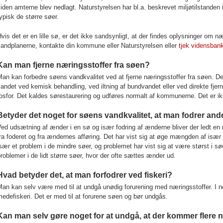
iden amterne blev nedlagt. Naturstyrelsen har bl.a. beskrevet miljøtilstanden 
ypisk de større søer.
vis det er en lille sø, er det ikke sandsynligt, at der findes oplysninger om n
andplanerne, kontakte din kommune eller Naturstyrelsen eller
tjek vidensban
Kan man fjerne næringsstoffer fra søen?
an kan forbedre søens vandkvalitet ved at fjerne næringsstoffer fra søen. Det
andet ved kemisk behandling, ved iltning af bundvandet eller ved direkte fje
osfor. Det kaldes sørestaurering og udføres normalt af kommunerne. Det er 
Betyder det noget for søens vandkvalitet, at man fodrer an
Ved udsætning af ænder i en sø og især fodring af ænderne bliver der ledt e
ra foderet og fra ændernes afføring. Det har vist sig at øge mængden af især 
sær et problem i de mindre søer, og problemet har vist sig at være størst i s
roblemer i de lidt større søer, hvor der ofte sættes ænder ud.
Hvad betyder det, at man forfodrer ved fiskeri?
an kan selv være med til at undgå unødig forurening med næringsstoffer. I nogl
edefiskeri. Det er med til at forurene søen og bør undgås.
Kan man selv gøre noget for at undgå, at der kommer flere 