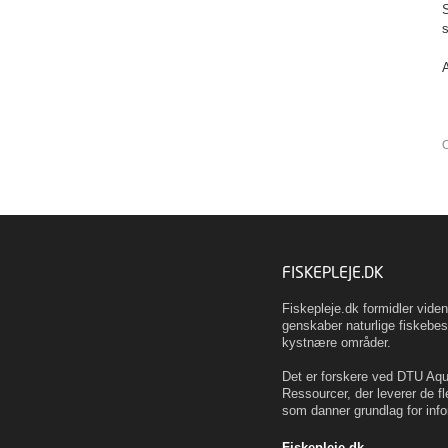
S
s
A
O
FISKEPLEJE.DK
Fiskepleje.dk formidler vid
genskaber naturlige fiskebes
kystnære områder.
Det er forskere ved DTU Aqua
Ressourcer, der leverer de fl
som danner grundlag for info
Fiskepleje.dk